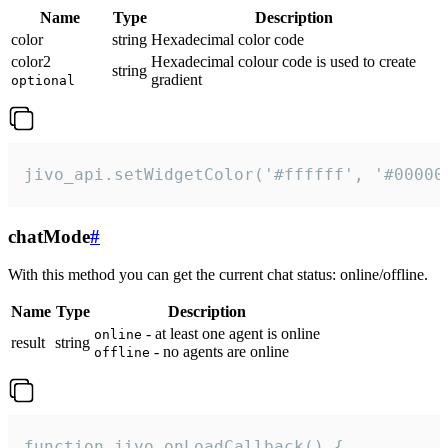
Name
Type
Description
color
string
Hexadecimal color code
color2
Hexadecimal colour code is used to create
string
gradient
optional
jivo_api.setWidgetColor('#ffffff', '#00000
chatMode
#
With this method you can get the current chat status: online/offline.
Name
Type
Description
- at least one agent is online
online
result
string
- no agents are online
offline
function jivo_onLoadCallback() {
