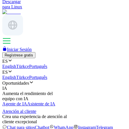
Descargar
para Linux
Iniciar Sesión
Regístrese gratis
ES
English
Türkçe
Português
ES
English
Türkçe
Português
Oportunidades
IA
Aumenta el rendimiento del
equipo con IA
Agente de IA
Asistente de IA
Atención al cliente
Crea una experiencia de atención al
cliente excepcional
Chat para sitios
Chatbot
WhatsApp
Instagram
Telegram