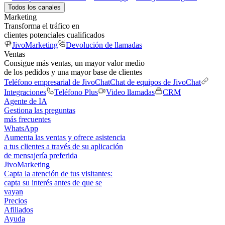
Todos los canales
Marketing
Transforma el tráfico en
clientes potenciales cualificados
JivoMarketing
Devolución de llamadas
Ventas
Consigue más ventas, un mayor valor medio
de los pedidos y una mayor base de clientes
Teléfono empresarial de JivoChat
Chat de equipos de JivoChat
Integraciones
Teléfono Plus
Video llamadas
CRM
Agente de IA
Gestiona las preguntas
más frecuentes
WhatsApp
Aumenta las ventas y ofrece asistencia
a tus clientes a través de su aplicación
de mensajería preferida
JivoMarketing
Capta la atención de tus visitantes:
capta su interés antes de que se
vayan
Precios
Afiliados
Ayuda