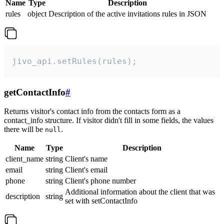
Name
Type
Description
rules
object
Description of the active invitations rules in JSON
jivo_api.setRules(rules);
getContactInfo
#
Returns visitor's contact info from the contacts form as a
contact_info structure. If visitor didn't fill in some fields, the values
there will be
.
null
Name
Type
Description
client_name
string
Client's name
email
string
Client's email
phone
string
Client's phone number
Additional information about the client that was
description
string
set with setContactInfo