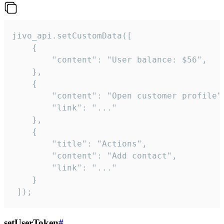
jivo_api.setCustomData([

    {

        "content": "User balance: $56",

    },

    {

        "content": "Open customer profile",
        "link": "..."

    },

    {

        "title": "Actions",

        "content": "Add contact",

        "link": "..."

    }

 ]);
setUserToken
#