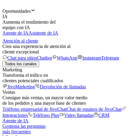
Oportunidades
IA
Aumenta el rendimiento del
equipo con IA
Agente de IA
Asistente de IA
Atención al cliente
Crea una experiencia de atención al
cliente excepcional
Chat para sitios
Chatbot
WhatsApp
Instagram
Telegram
Todos los canales
Marketing
Transforma el tráfico en
clientes potenciales cualificados
JivoMarketing
Devolución de llamadas
Ventas
Consigue más ventas, un mayor valor medio
de los pedidos y una mayor base de clientes
Teléfono empresarial de JivoChat
Chat de equipos de JivoChat
Integraciones
Teléfono Plus
Video llamadas
CRM
Agente de IA
Gestiona las preguntas
más frecuentes