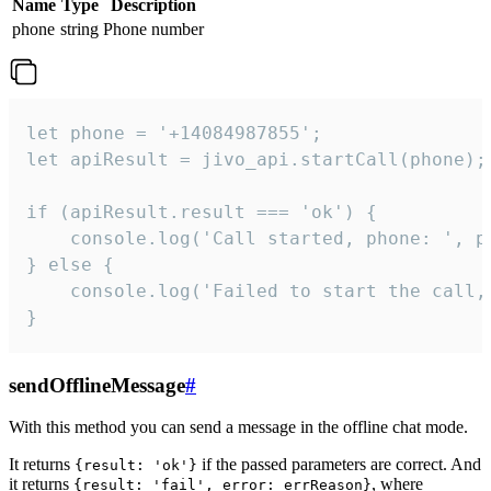
Name
Type
Description
phone
string
Phone number
let phone = '+14084987855';

let apiResult = jivo_api.startCall(phone);

if (apiResult.result === 'ok') {

    console.log('Call started, phone: ', ph
} else {

    console.log('Failed to start the call,
}
sendOfflineMessage
#
With this method you can send a message in the offline chat mode.
It returns
if the passed parameters are correct. And
{result: 'ok'}
it returns
, where
{result: 'fail', error: errReason}