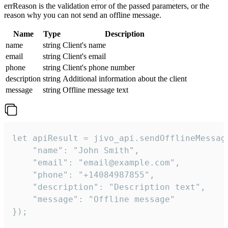
errReason is the validation error of the passed parameters, or the
reason why you can not send an offline message.
Name
Type
Description
name
string
Client's name
email
string
Client's email
phone
string
Client's phone number
description
string
Additional information about the client
message
string
Offline message text
let apiResult = jivo_api.sendOfflineMessage
    "name": "John Smith",

    "email": "email@example.com",

    "phone": "+14084987855",

    "description": "Description text",

    "message": "Offline message"

});
