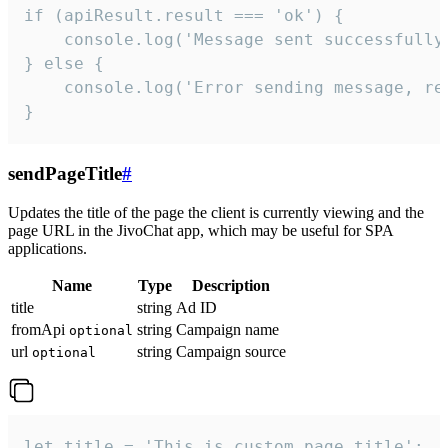
if (apiResult.result === 'ok') {

    console.log('Message sent successfully'
} else {

    console.log('Error sending message, rea
}
sendPageTitle
#
Updates the title of the page the client is currently viewing and the
page URL in the JivoChat app, which may be useful for SPA
applications.
Name
Type
Description
title
string
Ad ID
fromApi
string
Campaign name
optional
url
string
Campaign source
optional
let title = 'This is custom page title';
