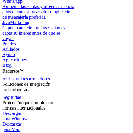
WhatsApp
Aumenta las ventas y ofrece asistencia
a tus clientes a través de su aplicación
de mensajería preferida
JivoMarketing
Capta la atención de tus visitantes:
capta su interés antes de que se
vayan
Precios
Afiliados
Ayuda
Aplicaciones
Blog
Recursos
API para Desarrolladores
Soluciones de integración
preconfiguradas
Seguridad
Protección que cumple con las
normas internacionales
Descargar
para Windows
Descargar
para Mac