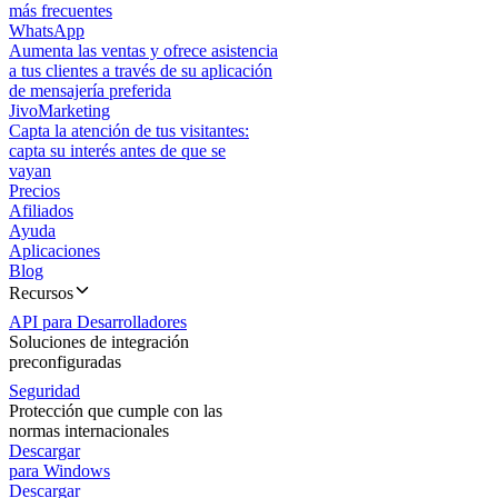
más frecuentes
WhatsApp
Aumenta las ventas y ofrece asistencia
a tus clientes a través de su aplicación
de mensajería preferida
JivoMarketing
Capta la atención de tus visitantes:
capta su interés antes de que se
vayan
Precios
Afiliados
Ayuda
Aplicaciones
Blog
Recursos
API para Desarrolladores
Soluciones de integración
preconfiguradas
Seguridad
Protección que cumple con las
normas internacionales
Descargar
para Windows
Descargar