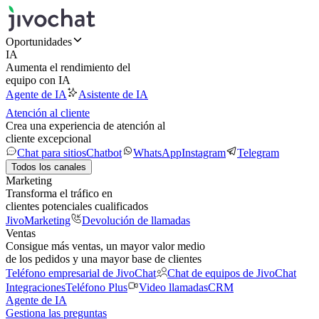
Oportunidades
IA
Aumenta el rendimiento del
equipo con IA
Agente de IA
Asistente de IA
Atención al cliente
Crea una experiencia de atención al
cliente excepcional
Chat para sitios
Chatbot
WhatsApp
Instagram
Telegram
Todos los canales
Marketing
Transforma el tráfico en
clientes potenciales cualificados
JivoMarketing
Devolución de llamadas
Ventas
Consigue más ventas, un mayor valor medio
de los pedidos y una mayor base de clientes
Teléfono empresarial de JivoChat
Chat de equipos de JivoChat
Integraciones
Teléfono Plus
Video llamadas
CRM
Agente de IA
Gestiona las preguntas