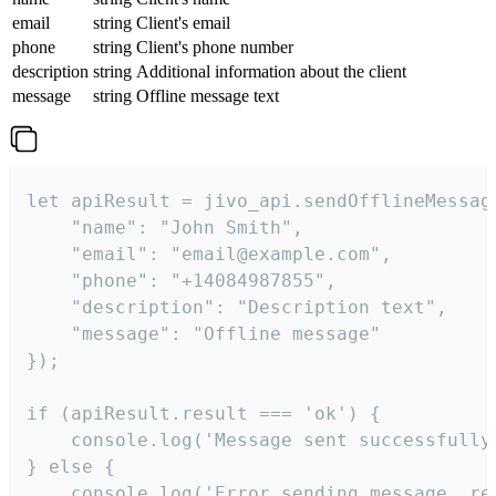
email
string
Client's email
phone
string
Client's phone number
description
string
Additional information about the client
message
string
Offline message text
let apiResult = jivo_api.sendOfflineMessage
    "name": "John Smith",

    "email": "email@example.com",

    "phone": "+14084987855",

    "description": "Description text",

    "message": "Offline message"

});

if (apiResult.result === 'ok') {

    console.log('Message sent successfully'
} else {

    console.log('Error sending message, rea