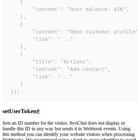
    {

        "content": "User balance: $56",

    },

    {

        "content": "Open customer profile",
        "link": "..."

    },

    {

        "title": "Actions",

        "content": "Add contact",

        "link": "..."

    }

 ]);
setUserToken
#
Sets an ID number for the visitor. JivoChat does not display or
handle this ID in any way but sends it in Webhook events. Using
this method you can identify your website visitors when processing
Webhooks. We recommend using a hard-to-guess identifier to avoid