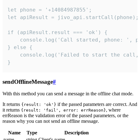
let phone = '+14084987855';

let apiResult = jivo_api.startCall(phone);

if (apiResult.result === 'ok') {

    console.log('Call started, phone: ', ph
} else {

    console.log('Failed to start the call,
}
sendOfflineMessage
#
With this method you can send a message in the offline chat mode.
It returns
if the passed parameters are correct. And
{result: 'ok'}
it returns
, where
{result: 'fail', error: errReason}
errReason is the validation error of the passed parameters, or the
reason why you can not send an offline message.
Name
Type
Description
name
string
Client's name