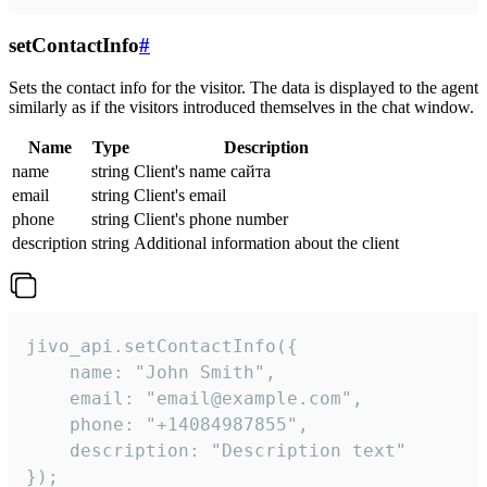
setContactInfo
#
Sets the contact info for the visitor. The data is displayed to the agent
similarly as if the visitors introduced themselves in the chat window.
Name
Type
Description
name
string
Client's name сайта
email
string
Client's email
phone
string
Client's phone number
description
string
Additional information about the client
jivo_api.setContactInfo({

    name: "John Smith",

    email: "email@example.com",

    phone: "+14084987855",

    description: "Description text"

});