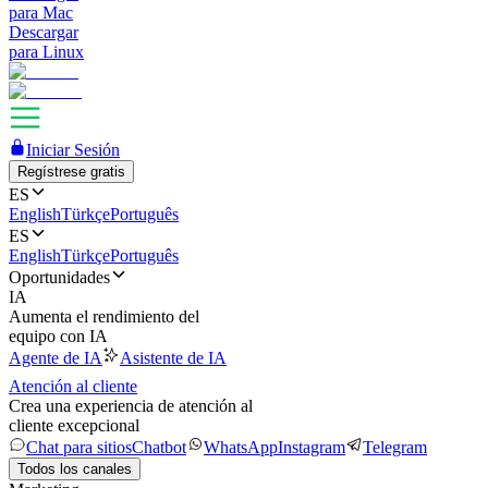
para Mac
Descargar
para Linux
Iniciar Sesión
Regístrese gratis
ES
English
Türkçe
Português
ES
English
Türkçe
Português
Oportunidades
IA
Aumenta el rendimiento del
equipo con IA
Agente de IA
Asistente de IA
Atención al cliente
Crea una experiencia de atención al
cliente excepcional
Chat para sitios
Chatbot
WhatsApp
Instagram
Telegram
Todos los canales