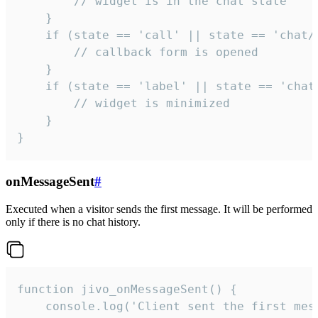
        // widget is in the chat state

    }

    if (state == 'call' || state == 'chat/c
        // callback form is opened

    }

    if (state == 'label' || state == 'chat/
        // widget is minimized

    }

}
onMessageSent
#
Executed when a visitor sends the first message. It will be performed
only if there is no chat history.
function jivo_onMessageSent() {

    console.log('Client sent the first mess