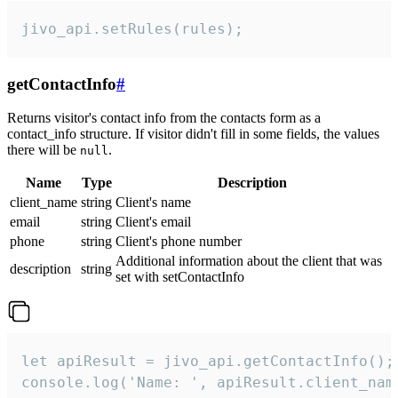
jivo_api.setRules(rules);
getContactInfo
#
Returns visitor's contact info from the contacts form as a
contact_info structure. If visitor didn't fill in some fields, the values
there will be
.
null
Name
Type
Description
client_name
string
Client's name
email
string
Client's email
phone
string
Client's phone number
Additional information about the client that was
description
string
set with setContactInfo
let apiResult = jivo_api.getContactInfo();

console.log('Name: ', apiResult.client_name