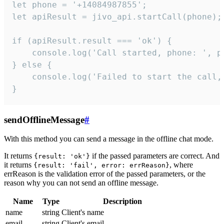
let phone = '+14084987855';

let apiResult = jivo_api.startCall(phone);

if (apiResult.result === 'ok') {

    console.log('Call started, phone: ', ph
} else {

    console.log('Failed to start the call,
}
sendOfflineMessage
#
With this method you can send a message in the offline chat mode.
It returns
if the passed parameters are correct. And
{result: 'ok'}
it returns
, where
{result: 'fail', error: errReason}
errReason is the validation error of the passed parameters, or the
reason why you can not send an offline message.
Name
Type
Description
name
string
Client's name
email
string
Client's email