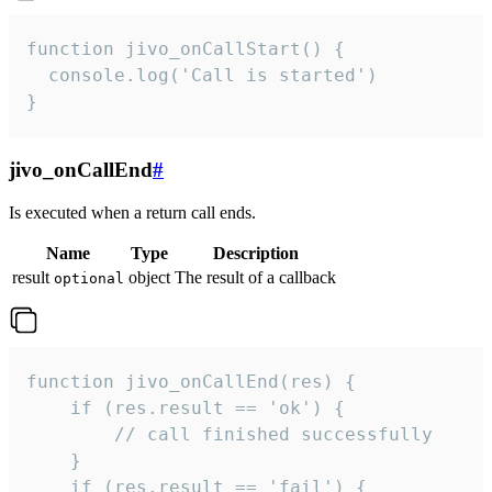
function jivo_onCallStart() {

  console.log('Call is started')

}
jivo_onCallEnd
#
Is executed when a return call ends.
Name
Type
Description
result
object
The result of a callback
optional
function jivo_onCallEnd(res) {

    if (res.result == 'ok') {

        // call finished successfully

    }

    if (res.result == 'fail') {
