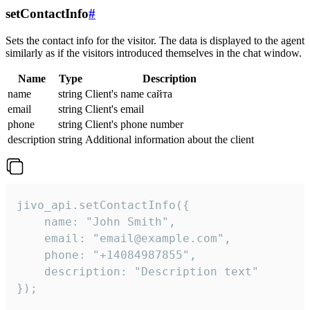
setContactInfo
#
Sets the contact info for the visitor. The data is displayed to the agent
similarly as if the visitors introduced themselves in the chat window.
Name
Type
Description
name
string
Client's name сайта
email
string
Client's email
phone
string
Client's phone number
description
string
Additional information about the client
jivo_api.setContactInfo({

    name: "John Smith",

    email: "email@example.com",

    phone: "+14084987855",

    description: "Description text"

});