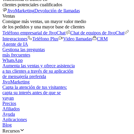
clientes potenciales cualificados
JivoMarketing
Devolución de llamadas
Ventas
Consigue más ventas, un mayor valor medio
de los pedidos y una mayor base de clientes
Teléfono empresarial de JivoChat
Chat de equipos de JivoChat
Integraciones
Teléfono Plus
Video llamadas
CRM
Agente de IA
Gestiona las preguntas
más frecuentes
WhatsApp
Aumenta las ventas y ofrece asistencia
a tus clientes a través de su aplicación
de mensajería preferida
JivoMarketing
Capta la atención de tus visitantes:
capta su interés antes de que se
vayan
Precios
Afiliados
Ayuda
Aplicaciones
Blog
Recursos