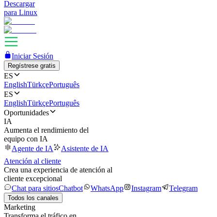
Descargar
para Linux
Iniciar Sesión
Regístrese gratis
ES
English
Türkçe
Português
ES
English
Türkçe
Português
Oportunidades
IA
Aumenta el rendimiento del
equipo con IA
Agente de IA
Asistente de IA
Atención al cliente
Crea una experiencia de atención al
cliente excepcional
Chat para sitios
Chatbot
WhatsApp
Instagram
Telegram
Todos los canales
Marketing
Transforma el tráfico en