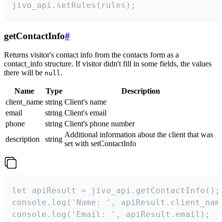
jivo_api.setRules(rules);
getContactInfo
#
Returns visitor's contact info from the contacts form as a
contact_info structure. If visitor didn't fill in some fields, the values
there will be
.
null
Name
Type
Description
client_name
string
Client's name
email
string
Client's email
phone
string
Client's phone number
Additional information about the client that was
description
string
set with setContactInfo
let apiResult = jivo_api.getContactInfo();

console.log('Name: ', apiResult.client_name
console.log('Email: ', apiResult.email);
