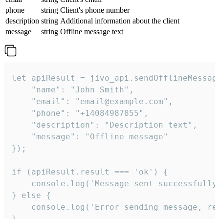
phone
string
Client's phone number
description
string
Additional information about the client
message
string
Offline message text
let apiResult = jivo_api.sendOfflineMessage
    "name": "John Smith",

    "email": "email@example.com",

    "phone": "+14084987855",

    "description": "Description text",

    "message": "Offline message"

});

if (apiResult.result === 'ok') {

    console.log('Message sent successfully'
} else {

    console.log('Error sending message, rea
}