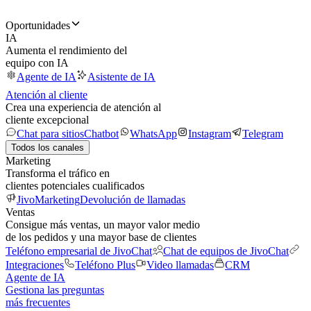
Oportunidades
IA
Aumenta el rendimiento del
equipo con IA
Agente de IA
Asistente de IA
Atención al cliente
Crea una experiencia de atención al
cliente excepcional
Chat para sitios
Chatbot
WhatsApp
Instagram
Telegram
Todos los canales
Marketing
Transforma el tráfico en
clientes potenciales cualificados
JivoMarketing
Devolución de llamadas
Ventas
Consigue más ventas, un mayor valor medio
de los pedidos y una mayor base de clientes
Teléfono empresarial de JivoChat
Chat de equipos de JivoChat
Integraciones
Teléfono Plus
Video llamadas
CRM
Agente de IA
Gestiona las preguntas
más frecuentes