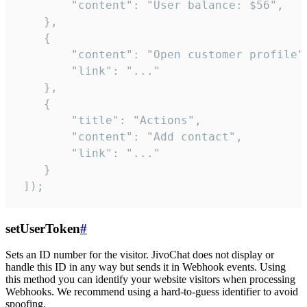
        "content": "User balance: $56",

    },

    {

        "content": "Open customer profile",
        "link": "..."

    },

    {

        "title": "Actions",

        "content": "Add contact",

        "link": "..."

    }

 ]);
setUserToken
#
Sets an ID number for the visitor. JivoChat does not display or
handle this ID in any way but sends it in Webhook events. Using
this method you can identify your website visitors when processing
Webhooks. We recommend using a hard-to-guess identifier to avoid
spoofing.