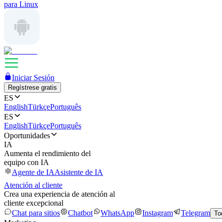
para Linux
Iniciar Sesión
Regístrese gratis
ES
English
Türkçe
Português
ES
English
Türkçe
Português
Oportunidades
IA
Aumenta el rendimiento del
equipo con IA
Agente de IA
Asistente de IA
Atención al cliente
Crea una experiencia de atención al
cliente excepcional
Chat para sitios
Chatbot
WhatsApp
Instagram
Telegram
To