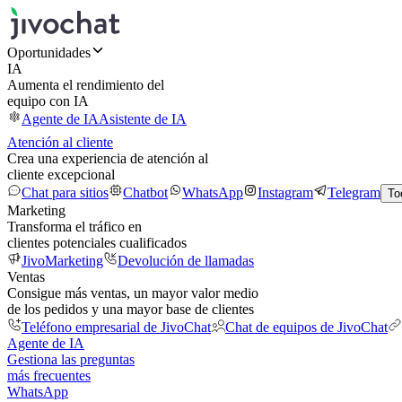
Oportunidades
IA
Aumenta el rendimiento del
equipo con IA
Agente de IA
Asistente de IA
Atención al cliente
Crea una experiencia de atención al
cliente excepcional
Chat para sitios
Chatbot
WhatsApp
Instagram
Telegram
To
Marketing
Transforma el tráfico en
clientes potenciales cualificados
JivoMarketing
Devolución de llamadas
Ventas
Consigue más ventas, un mayor valor medio
de los pedidos y una mayor base de clientes
Teléfono empresarial de JivoChat
Chat de equipos de JivoChat
Agente de IA
Gestiona las preguntas
más frecuentes
WhatsApp