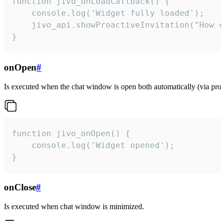
function jivo_onLoadCallback() {

    console.log('Widget fully loaded');

    jivo_api.showProactiveInvitation("How c
}
onOpen
#
Is executed when the chat window is open both automatically (via proa
function jivo_onOpen() {

    console.log('Widget opened');

}
onClose
#
Is executed when chat window is minimized.