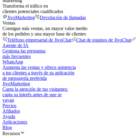
Marketing
Transforma el tráfico en
clientes potenciales cualificados
JivoMarketing
Devolución de llamadas
Ventas
Consigue más ventas, un mayor valor medio
de los pedidos y una mayor base de clientes
Teléfono empresarial de JivoChat
Chat de equipos de JivoChat
Agente de IA
Gestiona las preguntas
más frecuentes
WhatsApp
Aumenta las ventas y ofrece asistencia
a tus clientes a través de su aplicación
de mensajería preferida
JivoMarketing
Capta la atención de tus visitantes:
capta su interés antes de que se
vayan
Precios
Afiliados
Ayuda
Aplicaciones
Blog
Recursos