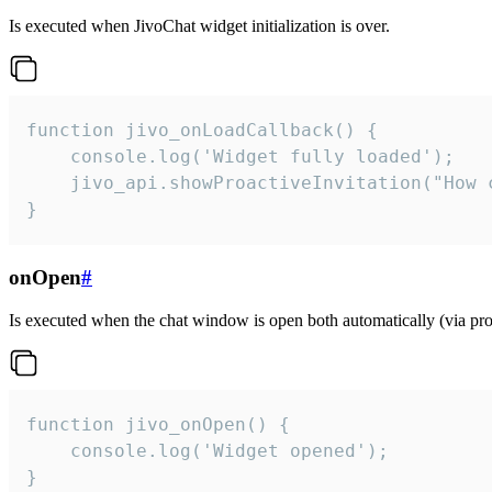
Is executed when JivoChat widget initialization is over.
function jivo_onLoadCallback() {

    console.log('Widget fully loaded');

    jivo_api.showProactiveInvitation("How c
}
onOpen
#
Is executed when the chat window is open both automatically (via proa
function jivo_onOpen() {

    console.log('Widget opened');

}