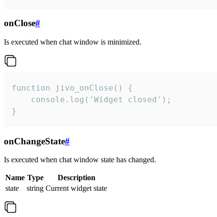
onClose
#
Is executed when chat window is minimized.
function jivo_onClose() {

    console.log('Widget closed');

}
onChangeState
#
Is executed when chat window state has changed.
Name
Type
Description
state
string
Current widget state