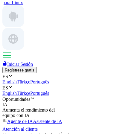
para Linux
Iniciar Sesión
Regístrese gratis
ES
English
Türkçe
Português
ES
English
Türkçe
Português
Oportunidades
IA
Aumenta el rendimiento del
equipo con IA
Agente de IA
Asistente de IA
Atención al cliente