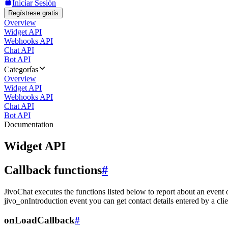
Iniciar Sesión
Regístrese gratis
Overview
Widget API
Webhooks API
Chat API
Bot API
Categorías
Overview
Widget API
Webhooks API
Chat API
Bot API
Documentation
Widget API
Callback functions
#
JivoChat executes the functions listed below to report about an event 
jivo_onIntroduction event you can get contact details entered by a clie
onLoadCallback
#