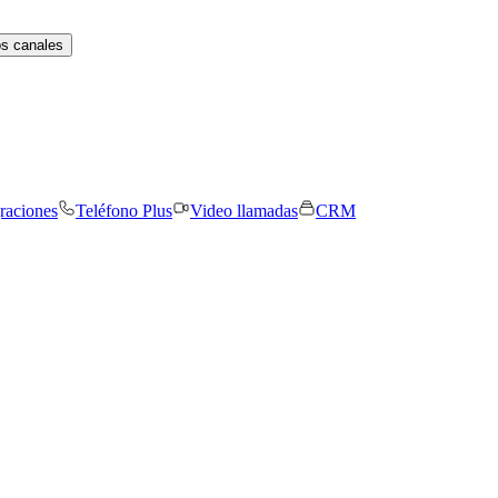
os canales
graciones
Teléfono Plus
Video llamadas
CRM