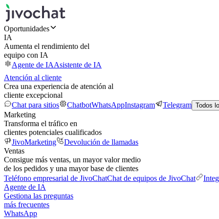
Oportunidades
IA
Aumenta el rendimiento del
equipo con IA
Agente de IA
Asistente de IA
Atención al cliente
Crea una experiencia de atención al
cliente excepcional
Chat para sitios
Chatbot
WhatsApp
Instagram
Telegram
Todos l
Marketing
Transforma el tráfico en
clientes potenciales cualificados
JivoMarketing
Devolución de llamadas
Ventas
Consigue más ventas, un mayor valor medio
de los pedidos y una mayor base de clientes
Teléfono empresarial de JivoChat
Chat de equipos de JivoChat
Inte
Agente de IA
Gestiona las preguntas
más frecuentes
WhatsApp