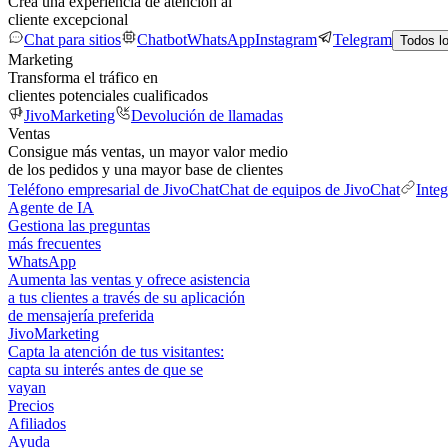
Crea una experiencia de atención al
cliente excepcional
Chat para sitios
Chatbot
WhatsApp
Instagram
Telegram
Todos l
Marketing
Transforma el tráfico en
clientes potenciales cualificados
JivoMarketing
Devolución de llamadas
Ventas
Consigue más ventas, un mayor valor medio
de los pedidos y una mayor base de clientes
Teléfono empresarial de JivoChat
Chat de equipos de JivoChat
Inte
Agente de IA
Gestiona las preguntas
más frecuentes
WhatsApp
Aumenta las ventas y ofrece asistencia
a tus clientes a través de su aplicación
de mensajería preferida
JivoMarketing
Capta la atención de tus visitantes:
capta su interés antes de que se
vayan
Precios
Afiliados
Ayuda