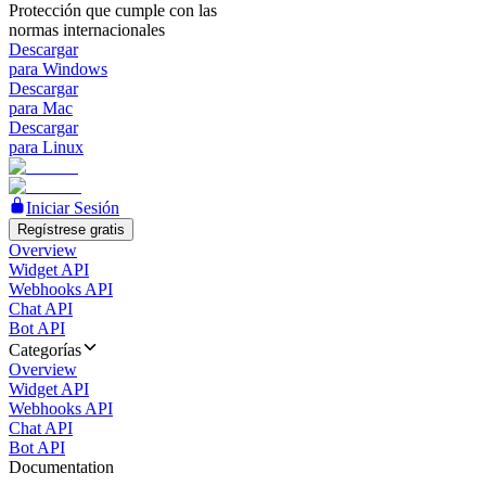
Protección que cumple con las
normas internacionales
Descargar
para Windows
Descargar
para Mac
Descargar
para Linux
Iniciar Sesión
Regístrese gratis
Overview
Widget API
Webhooks API
Chat API
Bot API
Categorías
Overview
Widget API
Webhooks API
Chat API
Bot API
Documentation