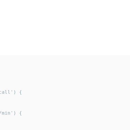
all') {

min') {
