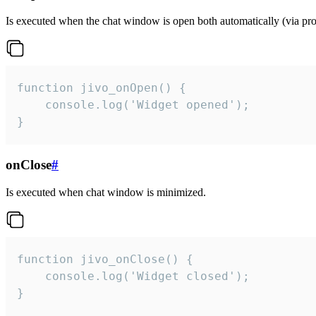
Is executed when the chat window is open both automatically (via proa
function jivo_onOpen() {

    console.log('Widget opened');

}
onClose
#
Is executed when chat window is minimized.
function jivo_onClose() {

    console.log('Widget closed');

}