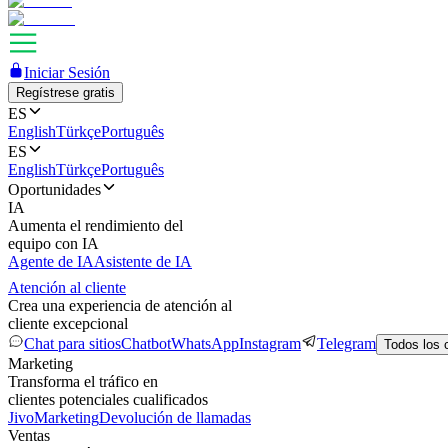
Iniciar Sesión
Regístrese gratis
ES
English
Türkçe
Português
ES
English
Türkçe
Português
Oportunidades
IA
Aumenta el rendimiento del
equipo con IA
Agente de IA
Asistente de IA
Atención al cliente
Crea una experiencia de atención al
cliente excepcional
Chat para sitios
Chatbot
WhatsApp
Instagram
Telegram
Todos los 
Marketing
Transforma el tráfico en
clientes potenciales cualificados
JivoMarketing
Devolución de llamadas
Ventas