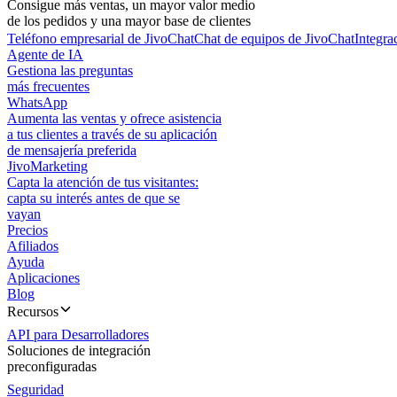
Consigue más ventas, un mayor valor medio
de los pedidos y una mayor base de clientes
Teléfono empresarial de JivoChat
Chat de equipos de JivoChat
Integra
Agente de IA
Gestiona las preguntas
más frecuentes
WhatsApp
Aumenta las ventas y ofrece asistencia
a tus clientes a través de su aplicación
de mensajería preferida
JivoMarketing
Capta la atención de tus visitantes:
capta su interés antes de que se
vayan
Precios
Afiliados
Ayuda
Aplicaciones
Blog
Recursos
API para Desarrolladores
Soluciones de integración
preconfiguradas
Seguridad