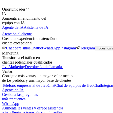
Oportunidades
IA
Aumenta el rendimiento del
equipo con IA
Agente de IA
Asistente de IA
Atención al cliente
Crea una experiencia de atención al
cliente excepcional
Chat para sitios
Chatbot
WhatsApp
Instagram
Telegram
Todos los 
Marketing
Transforma el tráfico en
clientes potenciales cualificados
JivoMarketing
Devolución de llamadas
Ventas
Consigue más ventas, un mayor valor medio
de los pedidos y una mayor base de clientes
Teléfono empresarial de JivoChat
Chat de equipos de JivoChat
Integra
Agente de IA
Gestiona las preguntas
más frecuentes
WhatsApp
Aumenta las ventas y ofrece asistencia
a tus clientes a través de su aplicación