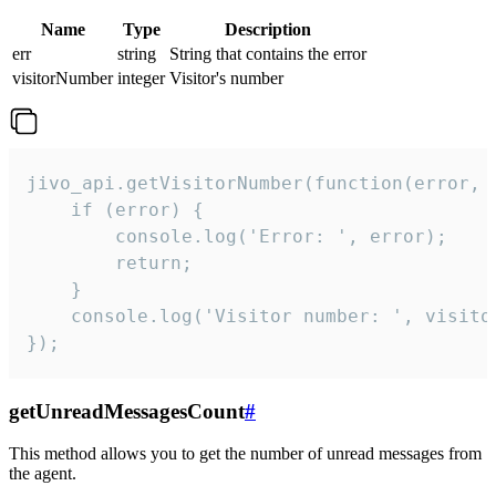
Name
Type
Description
err
string
String that contains the error
visitorNumber
integer
Visitor's number
jivo_api.getVisitorNumber(function(error, v
    if (error) {

        console.log('Error: ', error);

        return;

    }  

    console.log('Visitor number: ', visitor
});
getUnreadMessagesCount
#
This method allows you to get the number of unread messages from
the agent.