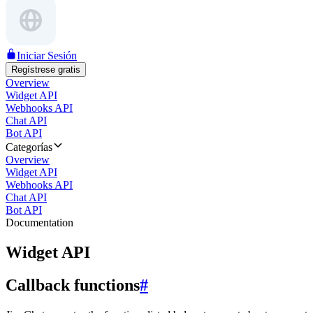
Iniciar Sesión
Regístrese gratis
Overview
Widget API
Webhooks API
Chat API
Bot API
Categorías
Overview
Widget API
Webhooks API
Chat API
Bot API
Documentation
Widget API
Callback functions
#