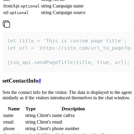
fromApi
string
Campaign name
optional
url
string
Campaign source
optional
let title = 'This is custom page title';

let url = 'https://site.com/url_to_page?q=p
jivo_api.sendPageTitle(title, true, url);
setContactInfo
#
Sets the contact info for the visitor. The data is displayed to the agent
similarly as if the visitors introduced themselves in the chat window.
Name
Type
Description
name
string
Client's name сайта
email
string
Client's email
phone
string
Client's phone number