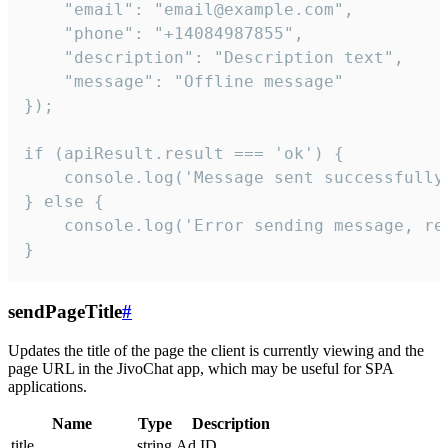
    "email": "email@example.com",

    "phone": "+14084987855",

    "description": "Description text",

    "message": "Offline message"

});

if (apiResult.result === 'ok') {

    console.log('Message sent successfully'
} else {

    console.log('Error sending message, rea
}
sendPageTitle
#
Updates the title of the page the client is currently viewing and the
page URL in the JivoChat app, which may be useful for SPA
applications.
Name
Type
Description
title
string
Ad ID