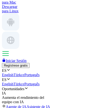
para Mac
Descargar
para Linux
Iniciar Sesión
Regístrese gratis
ES
English
Türkçe
Português
ES
English
Türkçe
Português
Oportunidades
IA
Aumenta el rendimiento del
equipo con IA
Agente de IA
Asistente de IA