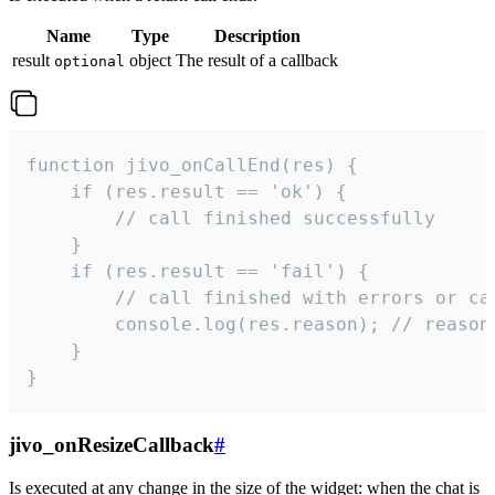
Name
Type
Description
result
object
The result of a callback
optional
function jivo_onCallEnd(res) {

    if (res.result == 'ok') {

        // call finished successfully

    }

    if (res.result == 'fail') {

        // call finished with errors or can
        console.log(res.reason); // reason 
    }

}
jivo_onResizeCallback
#
Is executed at any change in the size of the widget: when the chat is