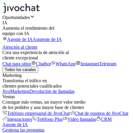
Oportunidades
IA
Aumenta el rendimiento del
equipo con IA
Agente de IA
Asistente de IA
Atención al cliente
Crea una experiencia de atención al
cliente excepcional
Chat para sitios
Chatbot
WhatsApp
Instagram
Telegram
Todos los canales
Marketing
Transforma el tráfico en
clientes potenciales cualificados
JivoMarketing
Devolución de llamadas
Ventas
Consigue más ventas, un mayor valor medio
de los pedidos y una mayor base de clientes
Teléfono empresarial de JivoChat
Chat de equipos de JivoChat
Integraciones
Teléfono Plus
Video llamadas
CRM
Agente de IA
Gestiona las preguntas