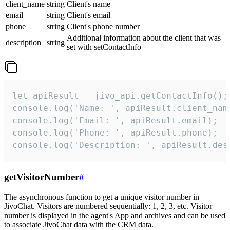
client_name
string
Client's name
email
string
Client's email
phone
string
Client's phone number
Additional information about the client that was
description
string
set with setContactInfo
let apiResult = jivo_api.getContactInfo();

console.log('Name: ', apiResult.client_name
console.log('Email: ', apiResult.email);

console.log('Phone: ', apiResult.phone);

console.log('Description: ', apiResult.des
getVisitorNumber
#
The asynchronous function to get a unique visitor number in
JivoChat. Visitors are numbered sequentially: 1, 2, 3, etc. Visitor
number is displayed in the agent's App and archives and can be used
to associate JivoChat data with the CRM data.