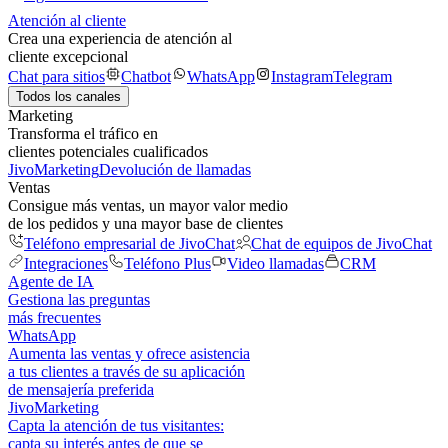
Atención al cliente
Crea una experiencia de atención al
cliente excepcional
Chat para sitios
Chatbot
WhatsApp
Instagram
Telegram
Todos los canales
Marketing
Transforma el tráfico en
clientes potenciales cualificados
JivoMarketing
Devolución de llamadas
Ventas
Consigue más ventas, un mayor valor medio
de los pedidos y una mayor base de clientes
Teléfono empresarial de JivoChat
Chat de equipos de JivoChat
Integraciones
Teléfono Plus
Video llamadas
CRM
Agente de IA
Gestiona las preguntas
más frecuentes
WhatsApp
Aumenta las ventas y ofrece asistencia
a tus clientes a través de su aplicación
de mensajería preferida
JivoMarketing
Capta la atención de tus visitantes:
capta su interés antes de que se