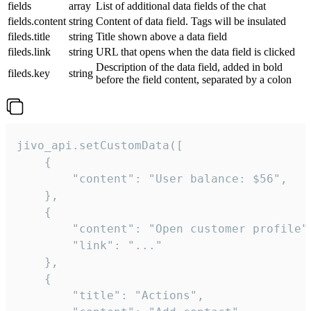
fields
array
List of additional data fields of the chat
fields.content
string
Content of data field. Tags will be insulated
fileds.title
string
Title shown above a data field
fileds.link
string
URL that opens when the data field is clicked
Description of the data field, added in bold
fileds.key
string
before the field content, separated by a colon
jivo_api.setCustomData([

    {

        "content": "User balance: $56",

    },

    {

        "content": "Open customer profile",
        "link": "..."

    },

    {

        "title": "Actions",
