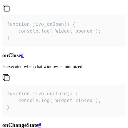
function jivo_onOpen() {

    console.log('Widget opened');

}
onClose
#
Is executed when chat window is minimized.
function jivo_onClose() {

    console.log('Widget closed');

}
onChangeState
#