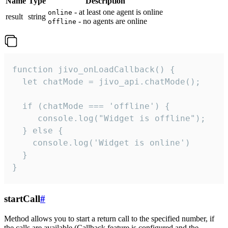
Name
Type
Description
- at least one agent is online
online
result
string
- no agents are online
offline
function jivo_onLoadCallback() {

  let chatMode = jivo_api.chatMode();

  if (chatMode === 'offline') {

     console.log("Widget is offline");

  } else {

    console.log('Widget is online')

  }

}
startCall
#
Method allows you to start a return call to the specified number, if
the calls are available (Callback feature is configured and the