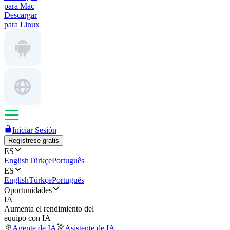
para Mac
Descargar
para Linux
Iniciar Sesión
Regístrese gratis
ES
English
Türkçe
Português
ES
English
Türkçe
Português
Oportunidades
IA
Aumenta el rendimiento del
equipo con IA
Agente de IA
Asistente de IA