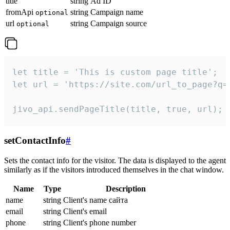
title
string
Ad ID
fromApi
string
Campaign name
optional
url
string
Campaign source
optional
let title = 'This is custom page title';

let url = 'https://site.com/url_to_page?q=p
jivo_api.sendPageTitle(title, true, url);
setContactInfo
#
Sets the contact info for the visitor. The data is displayed to the agent
similarly as if the visitors introduced themselves in the chat window.
Name
Type
Description
name
string
Client's name сайта
email
string
Client's email
phone
string
Client's phone number