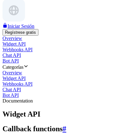
Iniciar Sesión
Regístrese gratis
Overview
Widget API
Webhooks API
Chat API
Bot API
Categorías
Overview
Widget API
Webhooks API
Chat API
Bot API
Documentation
Widget API
Callback functions
#