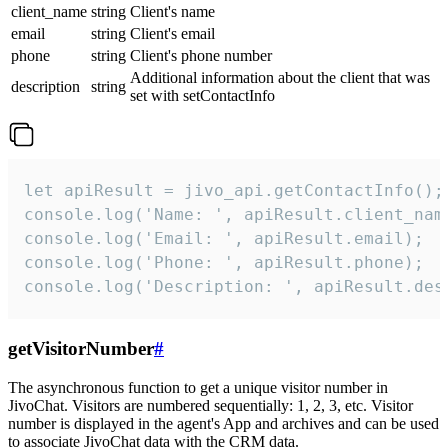
client_name
string
Client's name
email
string
Client's email
phone
string
Client's phone number
Additional information about the client that was
description
string
set with setContactInfo
let apiResult = jivo_api.getContactInfo();

console.log('Name: ', apiResult.client_name
console.log('Email: ', apiResult.email);

console.log('Phone: ', apiResult.phone);

console.log('Description: ', apiResult.des
getVisitorNumber
#
The asynchronous function to get a unique visitor number in
JivoChat. Visitors are numbered sequentially: 1, 2, 3, etc. Visitor
number is displayed in the agent's App and archives and can be used
to associate JivoChat data with the CRM data.