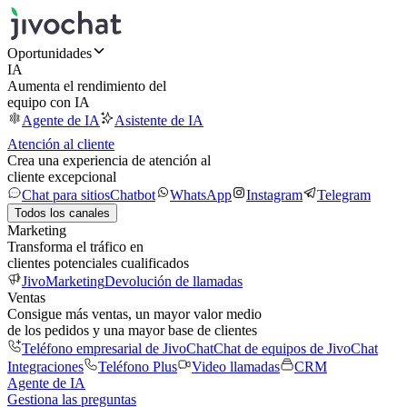
Oportunidades
IA
Aumenta el rendimiento del
equipo con IA
Agente de IA
Asistente de IA
Atención al cliente
Crea una experiencia de atención al
cliente excepcional
Chat para sitios
Chatbot
WhatsApp
Instagram
Telegram
Todos los canales
Marketing
Transforma el tráfico en
clientes potenciales cualificados
JivoMarketing
Devolución de llamadas
Ventas
Consigue más ventas, un mayor valor medio
de los pedidos y una mayor base de clientes
Teléfono empresarial de JivoChat
Chat de equipos de JivoChat
Integraciones
Teléfono Plus
Video llamadas
CRM
Agente de IA
Gestiona las preguntas