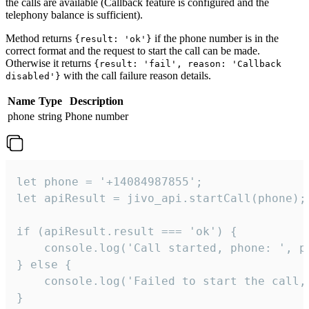
the calls are available (Callback feature is configured and the
telephony balance is sufficient).
Method returns
if the phone number is in the
{result: 'ok'}
correct format and the request to start the call can be made.
Otherwise it returns
{result: 'fail', reason: 'Callback
with the call failure reason details.
disabled'}
Name
Type
Description
phone
string
Phone number
let phone = '+14084987855';

let apiResult = jivo_api.startCall(phone);

if (apiResult.result === 'ok') {

    console.log('Call started, phone: ', ph
} else {

    console.log('Failed to start the call,
}