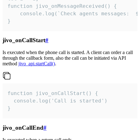
function jivo_onMessageReceived() {

	console.log(`Check agents messages:  ${i++}`)

}
jivo_onCallStart
#
Is executed when the phone call is started. A client can order a call
through the callback form, also the call can be initiated via API
method
jivo_api.startCall()
.
function jivo_onCallStart() {

  console.log('Call is started')

}
jivo_onCallEnd
#
Is executed when a return call ends.