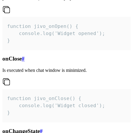
function jivo_onOpen() {

    console.log('Widget opened');

}
onClose
#
Is executed when chat window is minimized.
function jivo_onClose() {

    console.log('Widget closed');

}
onChangeState
#