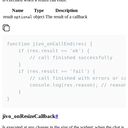
Name
Type
Description
result
object
The result of a callback
optional
function jivo_onCallEnd(res) {

    if (res.result == 'ok') {

        // call finished successfully

    }

    if (res.result == 'fail') {

        // call finished with errors or can
        console.log(res.reason); // reason 
    }

}
jivo_onResizeCallback
#
Is executed at any change in the size of the widget: when the chat is