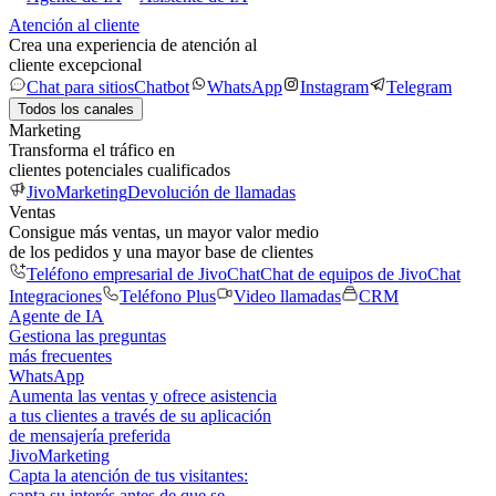
Atención al cliente
Crea una experiencia de atención al
cliente excepcional
Chat para sitios
Chatbot
WhatsApp
Instagram
Telegram
Todos los canales
Marketing
Transforma el tráfico en
clientes potenciales cualificados
JivoMarketing
Devolución de llamadas
Ventas
Consigue más ventas, un mayor valor medio
de los pedidos y una mayor base de clientes
Teléfono empresarial de JivoChat
Chat de equipos de JivoChat
Integraciones
Teléfono Plus
Video llamadas
CRM
Agente de IA
Gestiona las preguntas
más frecuentes
WhatsApp
Aumenta las ventas y ofrece asistencia
a tus clientes a través de su aplicación
de mensajería preferida
JivoMarketing
Capta la atención de tus visitantes:
capta su interés antes de que se