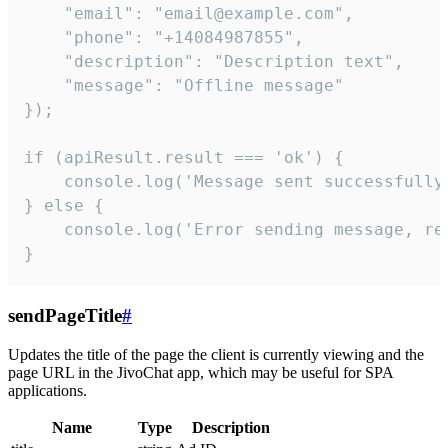
    "email": "email@example.com",

    "phone": "+14084987855",

    "description": "Description text",

    "message": "Offline message"

});

if (apiResult.result === 'ok') {

    console.log('Message sent successfully'
} else {

    console.log('Error sending message, rea
}
sendPageTitle
#
Updates the title of the page the client is currently viewing and the
page URL in the JivoChat app, which may be useful for SPA
applications.
Name
Type
Description