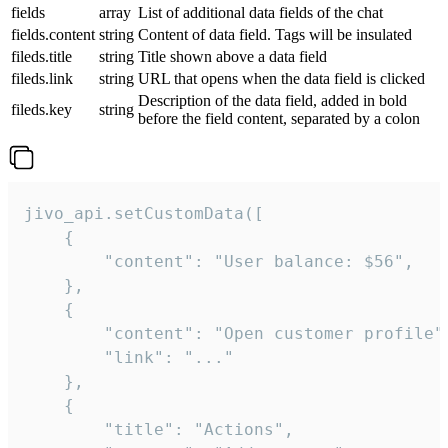
fields
array
List of additional data fields of the chat
fields.content
string
Content of data field. Tags will be insulated
fileds.title
string
Title shown above a data field
fileds.link
string
URL that opens when the data field is clicked
Description of the data field, added in bold
fileds.key
string
before the field content, separated by a colon
jivo_api.setCustomData([

    {

        "content": "User balance: $56",

    },

    {

        "content": "Open customer profile",
        "link": "..."

    },

    {

        "title": "Actions",
