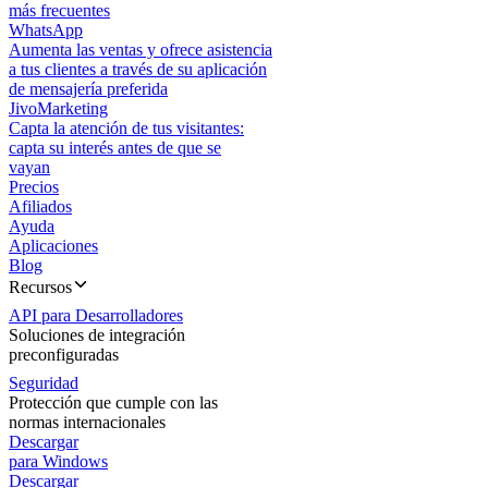
más frecuentes
WhatsApp
Aumenta las ventas y ofrece asistencia
a tus clientes a través de su aplicación
de mensajería preferida
JivoMarketing
Capta la atención de tus visitantes:
capta su interés antes de que se
vayan
Precios
Afiliados
Ayuda
Aplicaciones
Blog
Recursos
API para Desarrolladores
Soluciones de integración
preconfiguradas
Seguridad
Protección que cumple con las
normas internacionales
Descargar
para Windows
Descargar