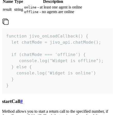
Name
Type
Description
- at least one agent is online
online
result
string
- no agents are online
offline
function jivo_onLoadCallback() {

  let chatMode = jivo_api.chatMode();

  if (chatMode === 'offline') {

     console.log("Widget is offline");

  } else {

    console.log('Widget is online')

  }

}
startCall
#
Method allows you to start a return call to the specified number, if