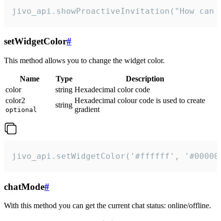
jivo_api.showProactiveInvitation("How can 
setWidgetColor
#
This method allows you to change the widget color.
Name
Type
Description
color
string
Hexadecimal color code
color2
Hexadecimal colour code is used to create
string
gradient
optional
jivo_api.setWidgetColor('#ffffff', '#00000
chatMode
#
With this method you can get the current chat status: online/offline.