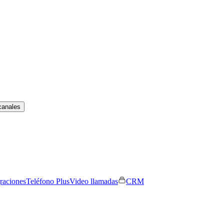
canales
graciones
Teléfono Plus
Video llamadas
CRM