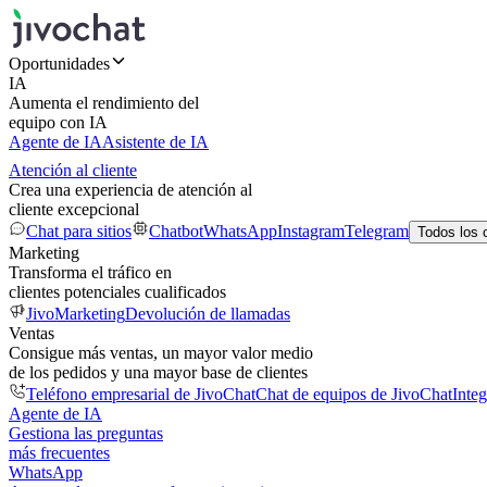
Oportunidades
IA
Aumenta el rendimiento del
equipo con IA
Agente de IA
Asistente de IA
Atención al cliente
Crea una experiencia de atención al
cliente excepcional
Chat para sitios
Chatbot
WhatsApp
Instagram
Telegram
Todos los 
Marketing
Transforma el tráfico en
clientes potenciales cualificados
JivoMarketing
Devolución de llamadas
Ventas
Consigue más ventas, un mayor valor medio
de los pedidos y una mayor base de clientes
Teléfono empresarial de JivoChat
Chat de equipos de JivoChat
Inte
Agente de IA
Gestiona las preguntas
más frecuentes
WhatsApp