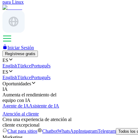
para Linux
Iniciar Sesión
Regístrese gratis
ES
English
Türkçe
Português
ES
English
Türkçe
Português
Oportunidades
IA
Aumenta el rendimiento del
equipo con IA
Agente de IA
Asistente de IA
Atención al cliente
Crea una experiencia de atención al
cliente excepcional
Chat para sitios
Chatbot
WhatsApp
Instagram
Telegram
Todos los 
Marketing