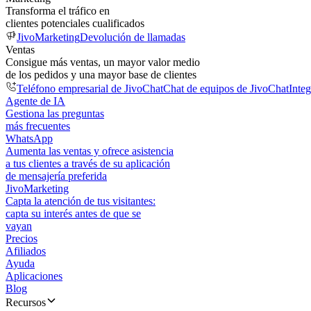
Transforma el tráfico en
clientes potenciales cualificados
JivoMarketing
Devolución de llamadas
Ventas
Consigue más ventas, un mayor valor medio
de los pedidos y una mayor base de clientes
Teléfono empresarial de JivoChat
Chat de equipos de JivoChat
Inte
Agente de IA
Gestiona las preguntas
más frecuentes
WhatsApp
Aumenta las ventas y ofrece asistencia
a tus clientes a través de su aplicación
de mensajería preferida
JivoMarketing
Capta la atención de tus visitantes:
capta su interés antes de que se
vayan
Precios
Afiliados
Ayuda
Aplicaciones
Blog
Recursos