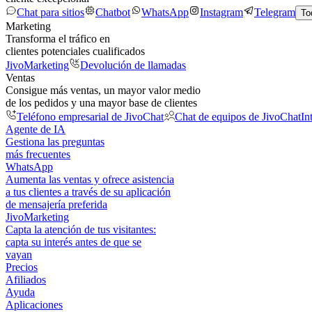
Chat para sitios
Chatbot
WhatsApp
Instagram
Telegram
To
Marketing
Transforma el tráfico en
clientes potenciales cualificados
JivoMarketing
Devolución de llamadas
Ventas
Consigue más ventas, un mayor valor medio
de los pedidos y una mayor base de clientes
Teléfono empresarial de JivoChat
Chat de equipos de JivoChat
In
Agente de IA
Gestiona las preguntas
más frecuentes
WhatsApp
Aumenta las ventas y ofrece asistencia
a tus clientes a través de su aplicación
de mensajería preferida
JivoMarketing
Capta la atención de tus visitantes:
capta su interés antes de que se
vayan
Precios
Afiliados
Ayuda
Aplicaciones