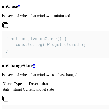
onClose
#
Is executed when chat window is minimized.
function jivo_onClose() {

    console.log('Widget closed');

}
onChangeState
#
Is executed when chat window state has changed.
Name
Type
Description
state
string
Current widget state