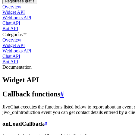
Regístrese gratis
Overview
Widget API
Webhooks API
Chat API
Bot API
Categorías
Overview
Widget API
Webhooks API
Chat API
Bot API
Documentation
Widget API
Callback functions
#
JivoChat executes the functions listed below to report about an event 
jivo_onIntroduction event you can get contact details entered by a clie
onLoadCallback
#