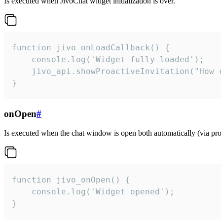
Is executed when JivoChat widget initialization is over.
function jivo_onLoadCallback() {

    console.log('Widget fully loaded');

    jivo_api.showProactiveInvitation("How c
}
onOpen
#
Is executed when the chat window is open both automatically (via proa
function jivo_onOpen() {

    console.log('Widget opened');

}