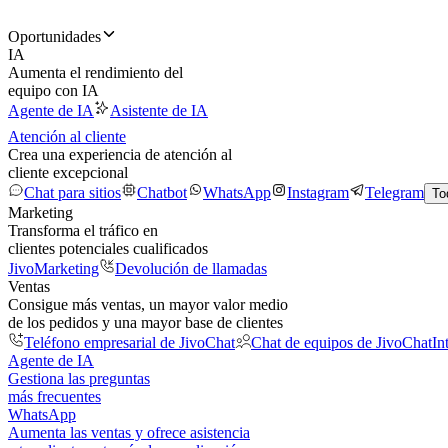
Oportunidades
IA
Aumenta el rendimiento del
equipo con IA
Agente de IA
Asistente de IA
Atención al cliente
Crea una experiencia de atención al
cliente excepcional
Chat para sitios
Chatbot
WhatsApp
Instagram
Telegram
To
Marketing
Transforma el tráfico en
clientes potenciales cualificados
JivoMarketing
Devolución de llamadas
Ventas
Consigue más ventas, un mayor valor medio
de los pedidos y una mayor base de clientes
Teléfono empresarial de JivoChat
Chat de equipos de JivoChat
In
Agente de IA
Gestiona las preguntas
más frecuentes
WhatsApp
Aumenta las ventas y ofrece asistencia