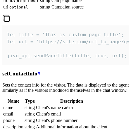
fromApi
string
Campaign name
optional
url
string
Campaign source
optional
let title = 'This is custom page title';

let url = 'https://site.com/url_to_page?q=p
jivo_api.sendPageTitle(title, true, url);
setContactInfo
#
Sets the contact info for the visitor. The data is displayed to the agent
similarly as if the visitors introduced themselves in the chat window.
Name
Type
Description
name
string
Client's name сайта
email
string
Client's email
phone
string
Client's phone number
description
string
Additional information about the client