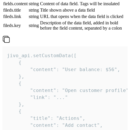
fields.content
string
Content of data field. Tags will be insulated
fileds.title
string
Title shown above a data field
fileds.link
string
URL that opens when the data field is clicked
Description of the data field, added in bold
fileds.key
string
before the field content, separated by a colon
jivo_api.setCustomData([

    {

        "content": "User balance: $56",

    },

    {

        "content": "Open customer profile",
        "link": "..."

    },

    {

        "title": "Actions",

        "content": "Add contact",
