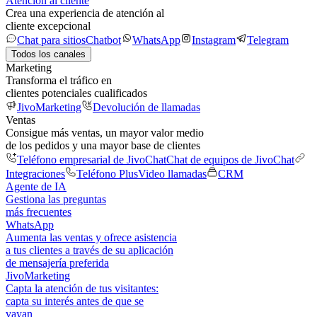
Atención al cliente
Crea una experiencia de atención al
cliente excepcional
Chat para sitios
Chatbot
WhatsApp
Instagram
Telegram
Todos los canales
Marketing
Transforma el tráfico en
clientes potenciales cualificados
JivoMarketing
Devolución de llamadas
Ventas
Consigue más ventas, un mayor valor medio
de los pedidos y una mayor base de clientes
Teléfono empresarial de JivoChat
Chat de equipos de JivoChat
Integraciones
Teléfono Plus
Video llamadas
CRM
Agente de IA
Gestiona las preguntas
más frecuentes
WhatsApp
Aumenta las ventas y ofrece asistencia
a tus clientes a través de su aplicación
de mensajería preferida
JivoMarketing
Capta la atención de tus visitantes:
capta su interés antes de que se
vayan