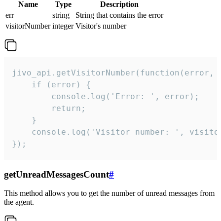
Name
Type
Description
err
string
String that contains the error
visitorNumber
integer
Visitor's number
jivo_api.getVisitorNumber(function(error, v
    if (error) {

        console.log('Error: ', error);

        return;

    }  

    console.log('Visitor number: ', visitor
});
getUnreadMessagesCount
#
This method allows you to get the number of unread messages from
the agent.