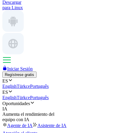
Descargar
para Linux
Iniciar Sesión
Regístrese gratis
ES
English
Türkçe
Português
ES
English
Türkçe
Português
Oportunidades
IA
Aumenta el rendimiento del
equipo con IA
Agente de IA
Asistente de IA