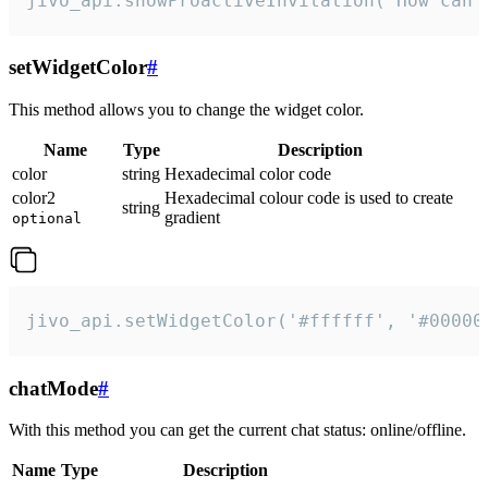
jivo_api.showProactiveInvitation("How can 
setWidgetColor
#
This method allows you to change the widget color.
Name
Type
Description
color
string
Hexadecimal color code
color2
Hexadecimal colour code is used to create
string
gradient
optional
jivo_api.setWidgetColor('#ffffff', '#00000
chatMode
#
With this method you can get the current chat status: online/offline.
Name
Type
Description