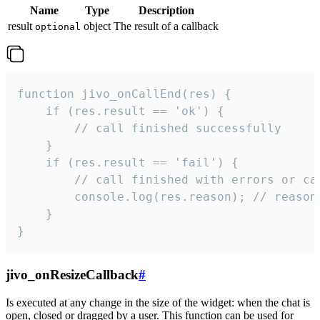
Name
Type
Description
result
object
The result of a callback
optional
function jivo_onCallEnd(res) {

    if (res.result == 'ok') {

        // call finished successfully

    }

    if (res.result == 'fail') {

        // call finished with errors or can
        console.log(res.reason); // reason 
    }

}
jivo_onResizeCallback
#
Is executed at any change in the size of the widget: when the chat is
open, closed or dragged by a user. This function can be used for