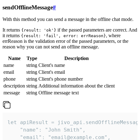
sendOfflineMessage
#
With this method you can send a message in the offline chat mode.
It returns
if the passed parameters are correct. And
{result: 'ok'}
it returns
, where
{result: 'fail', error: errReason}
errReason is the validation error of the passed parameters, or the
reason why you can not send an offline message.
Name
Type
Description
name
string
Client's name
email
string
Client's email
phone
string
Client's phone number
description
string
Additional information about the client
message
string
Offline message text
let apiResult = jivo_api.sendOfflineMessage
    "name": "John Smith",

    "email": "email@example.com",
