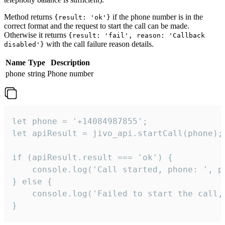
Method returns
if the phone number is in the
{result: 'ok'}
correct format and the request to start the call can be made.
Otherwise it returns
{result: 'fail', reason: 'Callback
with the call failure reason details.
disabled'}
Name
Type
Description
phone
string
Phone number
let phone = '+14084987855';

let apiResult = jivo_api.startCall(phone);

if (apiResult.result === 'ok') {

    console.log('Call started, phone: ', ph
} else {

    console.log('Failed to start the call,
}