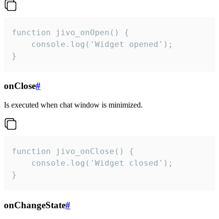
function jivo_onOpen() {

    console.log('Widget opened');

}
onClose
#
Is executed when chat window is minimized.
function jivo_onClose() {

    console.log('Widget closed');

}
onChangeState
#