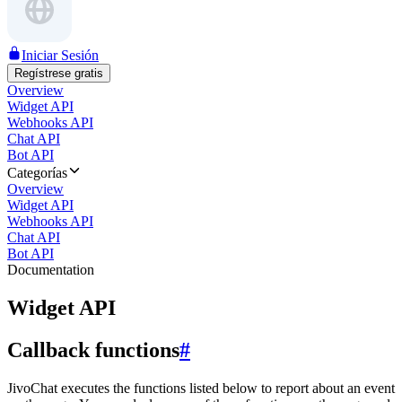
Iniciar Sesión
Regístrese gratis
Overview
Widget API
Webhooks API
Chat API
Bot API
Categorías
Overview
Widget API
Webhooks API
Chat API
Bot API
Documentation
Widget API
Callback functions
#
JivoChat executes the functions listed below to report about an event