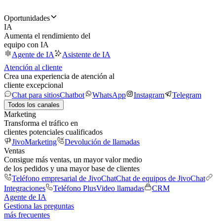
Oportunidades
IA
Aumenta el rendimiento del
equipo con IA
Agente de IA
Asistente de IA
Atención al cliente
Crea una experiencia de atención al
cliente excepcional
Chat para sitios
Chatbot
WhatsApp
Instagram
Telegram
Todos los canales
Marketing
Transforma el tráfico en
clientes potenciales cualificados
JivoMarketing
Devolución de llamadas
Ventas
Consigue más ventas, un mayor valor medio
de los pedidos y una mayor base de clientes
Teléfono empresarial de JivoChat
Chat de equipos de JivoChat
Integraciones
Teléfono Plus
Video llamadas
CRM
Agente de IA
Gestiona las preguntas
más frecuentes