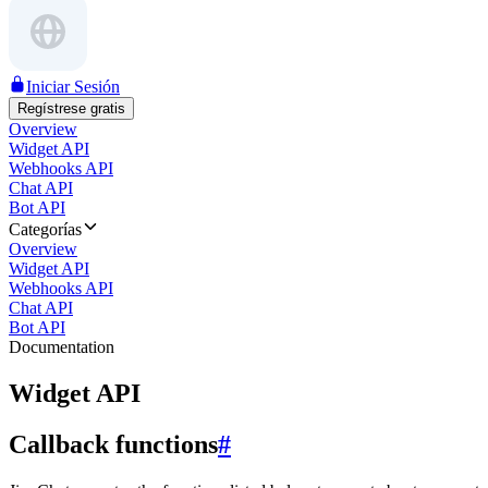
Iniciar Sesión
Regístrese gratis
Overview
Widget API
Webhooks API
Chat API
Bot API
Categorías
Overview
Widget API
Webhooks API
Chat API
Bot API
Documentation
Widget API
Callback functions
#