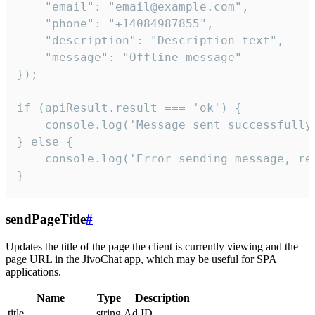
    "email": "email@example.com",

    "phone": "+14084987855",

    "description": "Description text",

    "message": "Offline message"

});

if (apiResult.result === 'ok') {

    console.log('Message sent successfully'
} else {

    console.log('Error sending message, rea
}
sendPageTitle
#
Updates the title of the page the client is currently viewing and the
page URL in the JivoChat app, which may be useful for SPA
applications.
Name
Type
Description
title
string
Ad ID