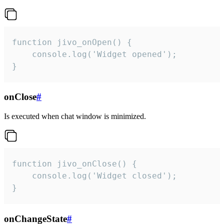
function jivo_onOpen() {

    console.log('Widget opened');

}
onClose
#
Is executed when chat window is minimized.
function jivo_onClose() {

    console.log('Widget closed');

}
onChangeState
#