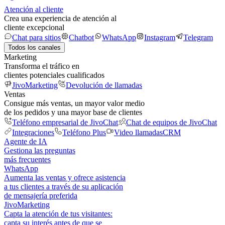
Atención al cliente
Crea una experiencia de atención al
cliente excepcional
Chat para sitios
Chatbot
WhatsApp
Instagram
Telegram
Todos los canales
Marketing
Transforma el tráfico en
clientes potenciales cualificados
JivoMarketing
Devolución de llamadas
Ventas
Consigue más ventas, un mayor valor medio
de los pedidos y una mayor base de clientes
Teléfono empresarial de JivoChat
Chat de equipos de JivoChat
Integraciones
Teléfono Plus
Video llamadas
CRM
Agente de IA
Gestiona las preguntas
más frecuentes
WhatsApp
Aumenta las ventas y ofrece asistencia
a tus clientes a través de su aplicación
de mensajería preferida
JivoMarketing
Capta la atención de tus visitantes:
capta su interés antes de que se