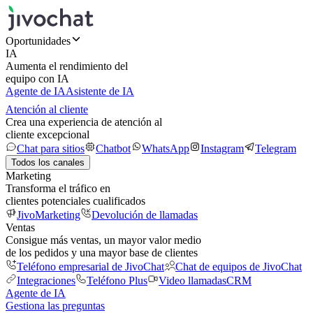
Oportunidades
IA
Aumenta el rendimiento del
equipo con IA
Agente de IA
Asistente de IA
Atención al cliente
Crea una experiencia de atención al
cliente excepcional
Chat para sitios
Chatbot
WhatsApp
Instagram
Telegram
Todos los canales
Marketing
Transforma el tráfico en
clientes potenciales cualificados
JivoMarketing
Devolución de llamadas
Ventas
Consigue más ventas, un mayor valor medio
de los pedidos y una mayor base de clientes
Teléfono empresarial de JivoChat
Chat de equipos de JivoChat
Integraciones
Teléfono Plus
Video llamadas
CRM
Agente de IA
Gestiona las preguntas