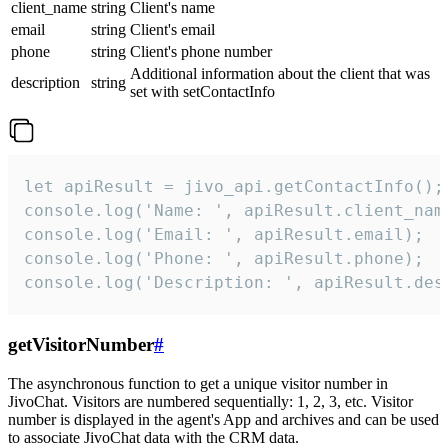
client_name
string
Client's name
email
string
Client's email
phone
string
Client's phone number
Additional information about the client that was
description
string
set with setContactInfo
let apiResult = jivo_api.getContactInfo();

console.log('Name: ', apiResult.client_name
console.log('Email: ', apiResult.email);

console.log('Phone: ', apiResult.phone);

console.log('Description: ', apiResult.des
getVisitorNumber
#
The asynchronous function to get a unique visitor number in
JivoChat. Visitors are numbered sequentially: 1, 2, 3, etc. Visitor
number is displayed in the agent's App and archives and can be used
to associate JivoChat data with the CRM data.