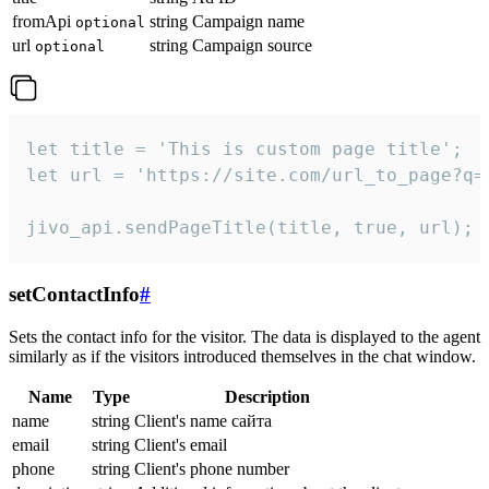
fromApi
string
Campaign name
optional
url
string
Campaign source
optional
let title = 'This is custom page title';

let url = 'https://site.com/url_to_page?q=p
jivo_api.sendPageTitle(title, true, url);
setContactInfo
#
Sets the contact info for the visitor. The data is displayed to the agent
similarly as if the visitors introduced themselves in the chat window.
Name
Type
Description
name
string
Client's name сайта
email
string
Client's email
phone
string
Client's phone number