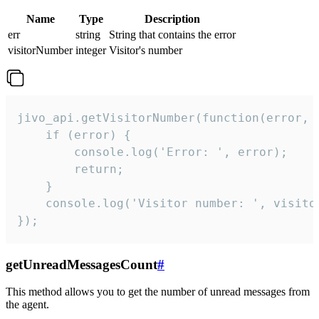
Name
Type
Description
err
string
String that contains the error
visitorNumber
integer
Visitor's number
jivo_api.getVisitorNumber(function(error, v
    if (error) {

        console.log('Error: ', error);

        return;

    }  

    console.log('Visitor number: ', visitor
});
getUnreadMessagesCount
#
This method allows you to get the number of unread messages from
the agent.