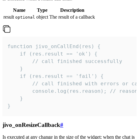
Name
Type
Description
result
object
The result of a callback
optional
function jivo_onCallEnd(res) {

    if (res.result == 'ok') {

        // call finished successfully

    }

    if (res.result == 'fail') {

        // call finished with errors or can
        console.log(res.reason); // reason 
    }

}
jivo_onResizeCallback
#
Is executed at any change in the size of the widget: when the chat is