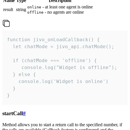
Name
Type
Description
- at least one agent is online
online
result
string
- no agents are online
offline
function jivo_onLoadCallback() {

  let chatMode = jivo_api.chatMode();

  if (chatMode === 'offline') {

     console.log("Widget is offline");

  } else {

    console.log('Widget is online')

  }

}
startCall
#
Method allows you to start a return call to the specified number, if
the calls are available (Callback feature is configured and the