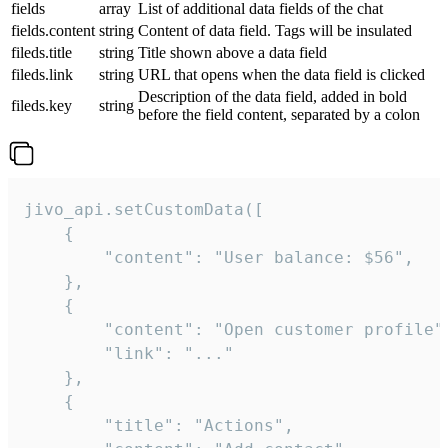
fields
array
List of additional data fields of the chat
fields.content
string
Content of data field. Tags will be insulated
fileds.title
string
Title shown above a data field
fileds.link
string
URL that opens when the data field is clicked
Description of the data field, added in bold
fileds.key
string
before the field content, separated by a colon
jivo_api.setCustomData([

    {

        "content": "User balance: $56",

    },

    {

        "content": "Open customer profile",
        "link": "..."

    },

    {

        "title": "Actions",
