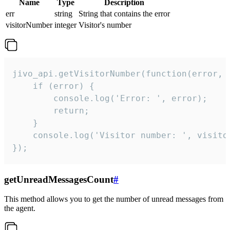
Name
Type
Description
err
string
String that contains the error
visitorNumber
integer
Visitor's number
jivo_api.getVisitorNumber(function(error, v
    if (error) {

        console.log('Error: ', error);

        return;

    }  

    console.log('Visitor number: ', visitor
});
getUnreadMessagesCount
#
This method allows you to get the number of unread messages from
the agent.