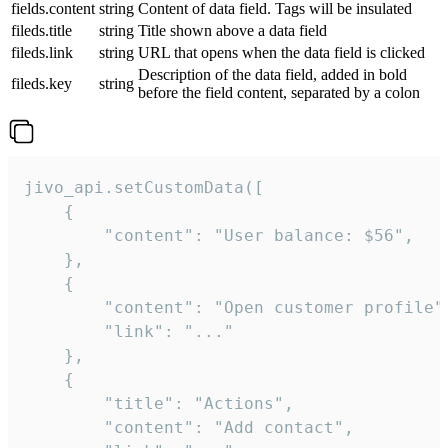
fields.content
string
Content of data field. Tags will be insulated
fileds.title
string
Title shown above a data field
fileds.link
string
URL that opens when the data field is clicked
Description of the data field, added in bold
fileds.key
string
before the field content, separated by a colon
jivo_api.setCustomData([

    {

        "content": "User balance: $56",

    },

    {

        "content": "Open customer profile",
        "link": "..."

    },

    {

        "title": "Actions",

        "content": "Add contact",
