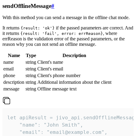
sendOfflineMessage
#
With this method you can send a message in the offline chat mode.
It returns
if the passed parameters are correct. And
{result: 'ok'}
it returns
, where
{result: 'fail', error: errReason}
errReason is the validation error of the passed parameters, or the
reason why you can not send an offline message.
Name
Type
Description
name
string
Client's name
email
string
Client's email
phone
string
Client's phone number
description
string
Additional information about the client
message
string
Offline message text
let apiResult = jivo_api.sendOfflineMessage
    "name": "John Smith",

    "email": "email@example.com",
