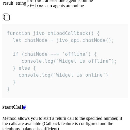
- at least one agent is online
online
result
string
- no agents are online
offline
function jivo_onLoadCallback() {

  let chatMode = jivo_api.chatMode();

  if (chatMode === 'offline') {

     console.log("Widget is offline");

  } else {

    console.log('Widget is online')

  }

}
startCall
#
Method allows you to start a return call to the specified number, if
the calls are available (Callback feature is configured and the
telephony balance is sufficient).