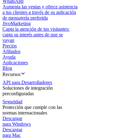
WhatsApp
Aumenta las ventas y ofrece asistencia
a tus clientes a través de su aplicación
de mensajería preferida
JivoMarketing
Capta la atención de tus visitantes:
capta su interés antes de que se
vayan
Precios
Afiliados
Ayuda
Aplicaciones
Blog
Recursos
API para Desarrolladores
Soluciones de integración
preconfiguradas
Seguridad
Protección que cumple con las
normas internacionales
Descargar
para Windows
Descargar
para Mac