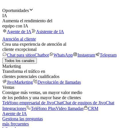
Oportunidades
IA
Aumenta el rendimiento del
equipo con IA
Agente de IA
Asistente de IA
Atención al cliente
Crea una experiencia de atención al
cliente excepcional
Chat para sitios
Chatbot
WhatsApp
Instagram
Telegram
Todos los canales
Marketing
Transforma el tráfico en
clientes potenciales cualificados
JivoMarketing
Devolución de llamadas
Ventas
Consigue más ventas, un mayor valor medio
de los pedidos y una mayor base de clientes
Teléfono empresarial de JivoChat
Chat de equipos de JivoChat
Integraciones
Teléfono Plus
Video llamadas
CRM
Agente de IA
Gestiona las preguntas
más frecuentes