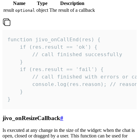
Name
Type
Description
result
object
The result of a callback
optional
function jivo_onCallEnd(res) {

    if (res.result == 'ok') {

        // call finished successfully

    }

    if (res.result == 'fail') {

        // call finished with errors or can
        console.log(res.reason); // reason 
    }

}
jivo_onResizeCallback
#
Is executed at any change in the size of the widget: when the chat is
open, closed or dragged by a user. This function can be used for