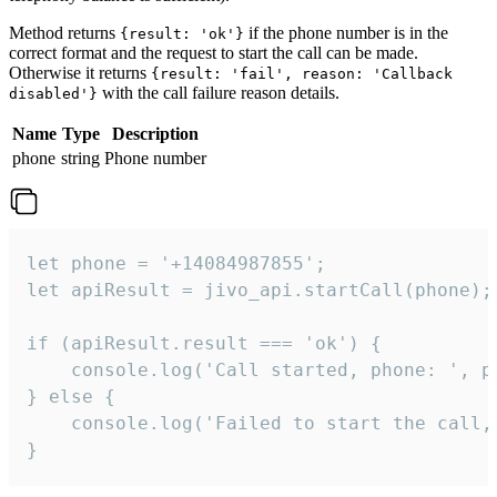
Method returns
if the phone number is in the
{result: 'ok'}
correct format and the request to start the call can be made.
Otherwise it returns
{result: 'fail', reason: 'Callback
with the call failure reason details.
disabled'}
Name
Type
Description
phone
string
Phone number
let phone = '+14084987855';

let apiResult = jivo_api.startCall(phone);

if (apiResult.result === 'ok') {

    console.log('Call started, phone: ', ph
} else {

    console.log('Failed to start the call,
}