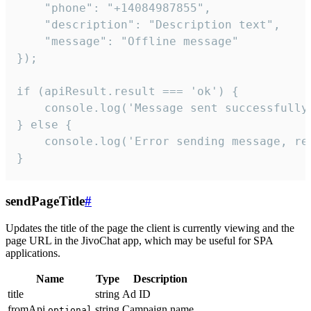
    "phone": "+14084987855",

    "description": "Description text",

    "message": "Offline message"

});

if (apiResult.result === 'ok') {

    console.log('Message sent successfully'
} else {

    console.log('Error sending message, rea
}
sendPageTitle
#
Updates the title of the page the client is currently viewing and the
page URL in the JivoChat app, which may be useful for SPA
applications.
Name
Type
Description
title
string
Ad ID
fromApi
string
Campaign name
optional