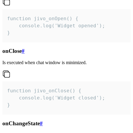
function jivo_onOpen() {

    console.log('Widget opened');

}
onClose
#
Is executed when chat window is minimized.
function jivo_onClose() {

    console.log('Widget closed');

}
onChangeState
#