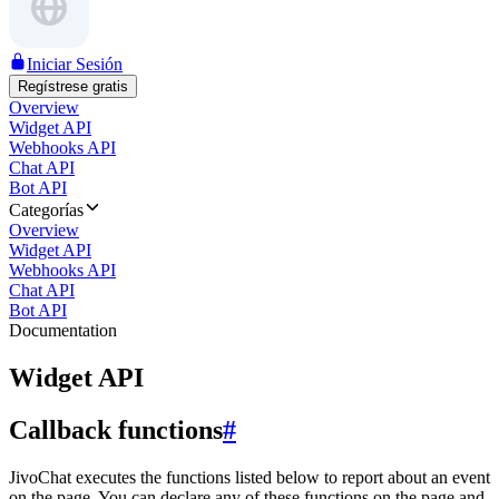
Iniciar Sesión
Regístrese gratis
Overview
Widget API
Webhooks API
Chat API
Bot API
Categorías
Overview
Widget API
Webhooks API
Chat API
Bot API
Documentation
Widget API
Callback functions
#
JivoChat executes the functions listed below to report about an event
on the page. You can declare any of these functions on the page and