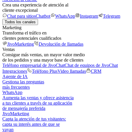
Crea una experiencia de atención al
cliente excepcional
Chat para sitios
Chatbot
WhatsApp
Instagram
Telegram
Todos los canales
Marketing
Transforma el tráfico en
clientes potenciales cualificados
JivoMarketing
Devolución de llamadas
Ventas
Consigue más ventas, un mayor valor medio
de los pedidos y una mayor base de clientes
Teléfono empresarial de JivoChat
Chat de equipos de JivoChat
Integraciones
Teléfono Plus
Video llamadas
CRM
Agente de IA
Gestiona las preguntas
más frecuentes
WhatsApp
Aumenta las ventas y ofrece asistencia
a tus clientes a través de su aplicación
de mensajería preferida
JivoMarketing
Capta la atención de tus visitantes:
capta su interés antes de que se
vayan