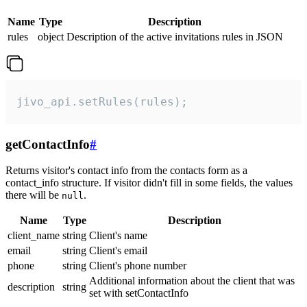
Name
Type
Description
rules
object
Description of the active invitations rules in JSON
jivo_api.setRules(rules);
getContactInfo
#
Returns visitor's contact info from the contacts form as a
contact_info structure. If visitor didn't fill in some fields, the values
there will be
.
null
Name
Type
Description
client_name
string
Client's name
email
string
Client's email
phone
string
Client's phone number
Additional information about the client that was
description
string
set with setContactInfo