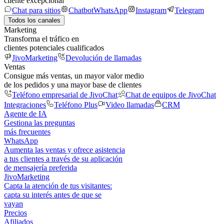
cliente excepcional
Chat para sitios
Chatbot
WhatsApp
Instagram
Telegram
Todos los canales
Marketing
Transforma el tráfico en
clientes potenciales cualificados
JivoMarketing
Devolución de llamadas
Ventas
Consigue más ventas, un mayor valor medio
de los pedidos y una mayor base de clientes
Teléfono empresarial de JivoChat
Chat de equipos de JivoChat
Integraciones
Teléfono Plus
Video llamadas
CRM
Agente de IA
Gestiona las preguntas
más frecuentes
WhatsApp
Aumenta las ventas y ofrece asistencia
a tus clientes a través de su aplicación
de mensajería preferida
JivoMarketing
Capta la atención de tus visitantes:
capta su interés antes de que se
vayan
Precios
Afiliados