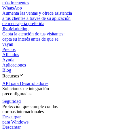
más frecuentes
WhatsApp
Aumenta las ventas y ofrece asistencia
a tus clientes a través de su aplicación
de mensajería preferida
JivoMarketing
Capta la atención de tus visitantes:
capta su interés antes de que se
vayan
Precios
Afiliados
Ayuda
Aplicaciones
Blog
Recursos
API para Desarrolladores
Soluciones de integración
preconfiguradas
Seguridad
Protección que cumple con las
normas internacionales
Descargar
para Windows
Descargar