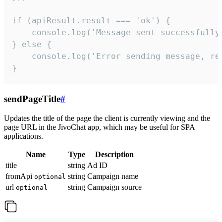
if (apiResult.result === 'ok') {

    console.log('Message sent successfully'
} else {

    console.log('Error sending message, rea
}
sendPageTitle
#
Updates the title of the page the client is currently viewing and the
page URL in the JivoChat app, which may be useful for SPA
applications.
Name
Type
Description
title
string
Ad ID
fromApi
string
Campaign name
optional
url
string
Campaign source
optional