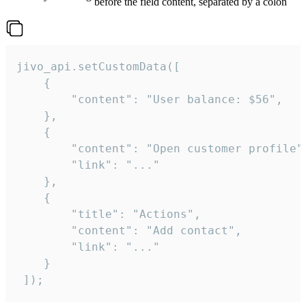
before the field content, separated by a colon
jivo_api.setCustomData([

    {

        "content": "User balance: $56",

    },

    {

        "content": "Open customer profile",
        "link": "..."

    },

    {

        "title": "Actions",

        "content": "Add contact",

        "link": "..."

    }

 ]);