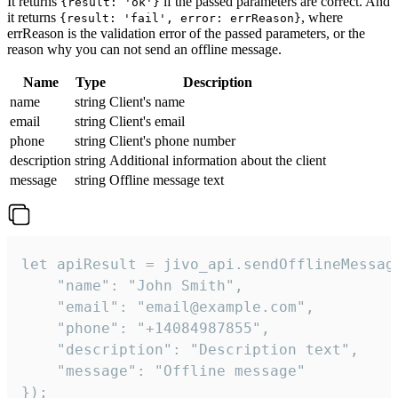
It returns
if the passed parameters are correct. And
{result: 'ok'}
it returns
, where
{result: 'fail', error: errReason}
errReason is the validation error of the passed parameters, or the
reason why you can not send an offline message.
Name
Type
Description
name
string
Client's name
email
string
Client's email
phone
string
Client's phone number
description
string
Additional information about the client
message
string
Offline message text
let apiResult = jivo_api.sendOfflineMessage
    "name": "John Smith",

    "email": "email@example.com",

    "phone": "+14084987855",

    "description": "Description text",

    "message": "Offline message"

});
