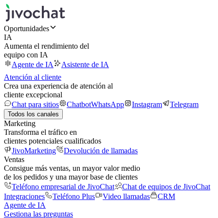
Oportunidades
IA
Aumenta el rendimiento del
equipo con IA
Agente de IA
Asistente de IA
Atención al cliente
Crea una experiencia de atención al
cliente excepcional
Chat para sitios
Chatbot
WhatsApp
Instagram
Telegram
Todos los canales
Marketing
Transforma el tráfico en
clientes potenciales cualificados
JivoMarketing
Devolución de llamadas
Ventas
Consigue más ventas, un mayor valor medio
de los pedidos y una mayor base de clientes
Teléfono empresarial de JivoChat
Chat de equipos de JivoChat
Integraciones
Teléfono Plus
Video llamadas
CRM
Agente de IA
Gestiona las preguntas