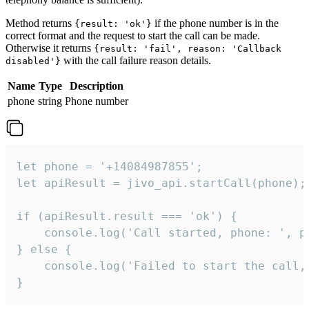
Method returns
if the phone number is in the
{result: 'ok'}
correct format and the request to start the call can be made.
Otherwise it returns
{result: 'fail', reason: 'Callback
with the call failure reason details.
disabled'}
Name
Type
Description
phone
string
Phone number
let phone = '+14084987855';

let apiResult = jivo_api.startCall(phone);

if (apiResult.result === 'ok') {

    console.log('Call started, phone: ', ph
} else {

    console.log('Failed to start the call,
}