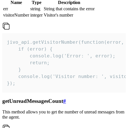
Name
Type
Description
err
string
String that contains the error
visitorNumber
integer
Visitor's number
jivo_api.getVisitorNumber(function(error, v
    if (error) {

        console.log('Error: ', error);

        return;

    }  

    console.log('Visitor number: ', visitor
});
getUnreadMessagesCount
#
This method allows you to get the number of unread messages from
the agent.