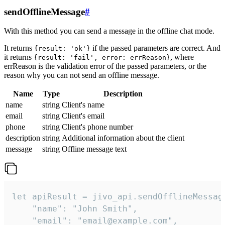
sendOfflineMessage
#
With this method you can send a message in the offline chat mode.
It returns
if the passed parameters are correct. And
{result: 'ok'}
it returns
, where
{result: 'fail', error: errReason}
errReason is the validation error of the passed parameters, or the
reason why you can not send an offline message.
Name
Type
Description
name
string
Client's name
email
string
Client's email
phone
string
Client's phone number
description
string
Additional information about the client
message
string
Offline message text
let apiResult = jivo_api.sendOfflineMessage
    "name": "John Smith",

    "email": "email@example.com",
