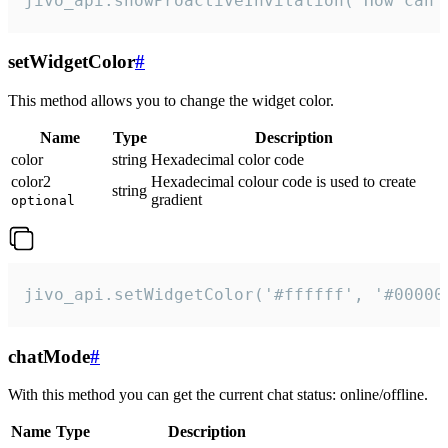
jivo_api.showProactiveInvitation("How can 
setWidgetColor
#
This method allows you to change the widget color.
Name
Type
Description
color
string
Hexadecimal color code
color2
Hexadecimal colour code is used to create
string
gradient
optional
jivo_api.setWidgetColor('#ffffff', '#00000
chatMode
#
With this method you can get the current chat status: online/offline.
Name
Type
Description