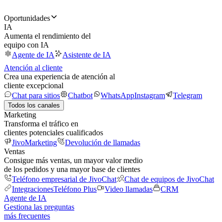
Oportunidades
IA
Aumenta el rendimiento del
equipo con IA
Agente de IA
Asistente de IA
Atención al cliente
Crea una experiencia de atención al
cliente excepcional
Chat para sitios
Chatbot
WhatsApp
Instagram
Telegram
Todos los canales
Marketing
Transforma el tráfico en
clientes potenciales cualificados
JivoMarketing
Devolución de llamadas
Ventas
Consigue más ventas, un mayor valor medio
de los pedidos y una mayor base de clientes
Teléfono empresarial de JivoChat
Chat de equipos de JivoChat
Integraciones
Teléfono Plus
Video llamadas
CRM
Agente de IA
Gestiona las preguntas
más frecuentes