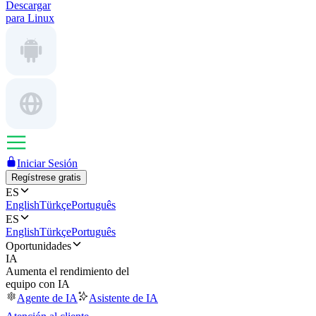
Descargar
para Linux
Iniciar Sesión
Regístrese gratis
ES
English
Türkçe
Português
ES
English
Türkçe
Português
Oportunidades
IA
Aumenta el rendimiento del
equipo con IA
Agente de IA
Asistente de IA