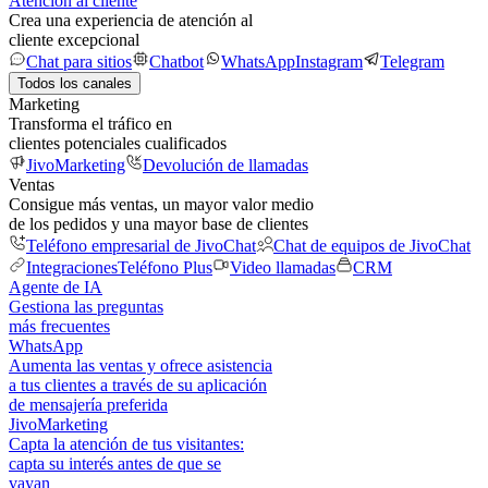
Atención al cliente
Crea una experiencia de atención al
cliente excepcional
Chat para sitios
Chatbot
WhatsApp
Instagram
Telegram
Todos los canales
Marketing
Transforma el tráfico en
clientes potenciales cualificados
JivoMarketing
Devolución de llamadas
Ventas
Consigue más ventas, un mayor valor medio
de los pedidos y una mayor base de clientes
Teléfono empresarial de JivoChat
Chat de equipos de JivoChat
Integraciones
Teléfono Plus
Video llamadas
CRM
Agente de IA
Gestiona las preguntas
más frecuentes
WhatsApp
Aumenta las ventas y ofrece asistencia
a tus clientes a través de su aplicación
de mensajería preferida
JivoMarketing
Capta la atención de tus visitantes:
capta su interés antes de que se
vayan