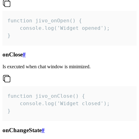
function jivo_onOpen() {

    console.log('Widget opened');

}
onClose
#
Is executed when chat window is minimized.
function jivo_onClose() {

    console.log('Widget closed');

}
onChangeState
#