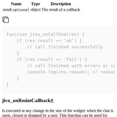
Name
Type
Description
result
object
The result of a callback
optional
function jivo_onCallEnd(res) {

    if (res.result == 'ok') {

        // call finished successfully

    }

    if (res.result == 'fail') {

        // call finished with errors or can
        console.log(res.reason); // reason 
    }

}
jivo_onResizeCallback
#
Is executed at any change in the size of the widget: when the chat is
open, closed or dragged by a user. This function can be used for