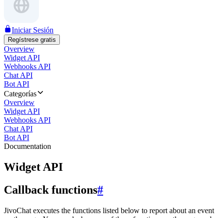
Iniciar Sesión
Regístrese gratis
Overview
Widget API
Webhooks API
Chat API
Bot API
Categorías
Overview
Widget API
Webhooks API
Chat API
Bot API
Documentation
Widget API
Callback functions
#
JivoChat executes the functions listed below to report about an event