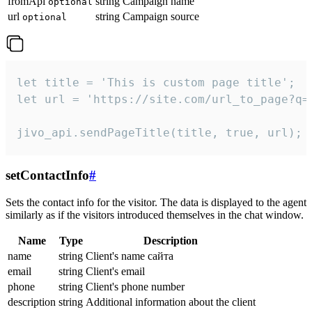
fromApi
string
Campaign name
optional
url
string
Campaign source
optional
let title = 'This is custom page title';

let url = 'https://site.com/url_to_page?q=p
jivo_api.sendPageTitle(title, true, url);
setContactInfo
#
Sets the contact info for the visitor. The data is displayed to the agent
similarly as if the visitors introduced themselves in the chat window.
Name
Type
Description
name
string
Client's name сайта
email
string
Client's email
phone
string
Client's phone number
description
string
Additional information about the client