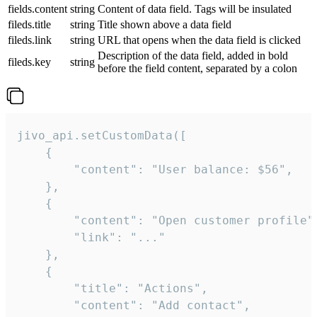
fields.content
string
Content of data field. Tags will be insulated
fileds.title
string
Title shown above a data field
fileds.link
string
URL that opens when the data field is clicked
Description of the data field, added in bold
fileds.key
string
before the field content, separated by a colon
jivo_api.setCustomData([

    {

        "content": "User balance: $56",

    },

    {

        "content": "Open customer profile",
        "link": "..."

    },

    {

        "title": "Actions",

        "content": "Add contact",
