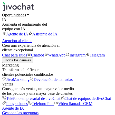
Oportunidades
IA
Aumenta el rendimiento del
equipo con IA
Agente de IA
Asistente de IA
Atención al cliente
Crea una experiencia de atención al
cliente excepcional
Chat para sitios
Chatbot
WhatsApp
Instagram
Telegram
Todos los canales
Marketing
Transforma el tráfico en
clientes potenciales cualificados
JivoMarketing
Devolución de llamadas
Ventas
Consigue más ventas, un mayor valor medio
de los pedidos y una mayor base de clientes
Teléfono empresarial de JivoChat
Chat de equipos de JivoChat
Integraciones
Teléfono Plus
Video llamadas
CRM
Agente de IA
Gestiona las preguntas