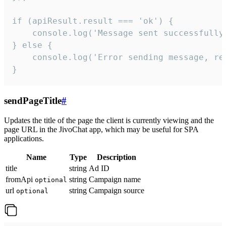
if (apiResult.result === 'ok') {

    console.log('Message sent successfully'
} else {

    console.log('Error sending message, rea
}
sendPageTitle
#
Updates the title of the page the client is currently viewing and the
page URL in the JivoChat app, which may be useful for SPA
applications.
Name
Type
Description
title
string
Ad ID
fromApi
string
Campaign name
optional
url
string
Campaign source
optional