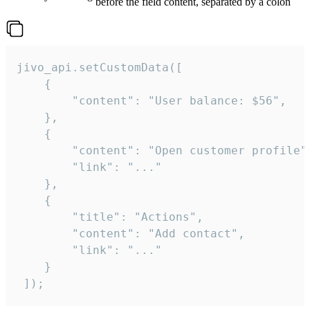
before the field content, separated by a colon
jivo_api.setCustomData([

    {

        "content": "User balance: $56",

    },

    {

        "content": "Open customer profile",
        "link": "..."

    },

    {

        "title": "Actions",

        "content": "Add contact",

        "link": "..."

    }

 ]);