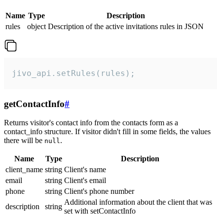
Name
Type
Description
rules
object
Description of the active invitations rules in JSON
jivo_api.setRules(rules);
getContactInfo
#
Returns visitor's contact info from the contacts form as a
contact_info structure. If visitor didn't fill in some fields, the values
there will be
.
null
Name
Type
Description
client_name
string
Client's name
email
string
Client's email
phone
string
Client's phone number
Additional information about the client that was
description
string
set with setContactInfo