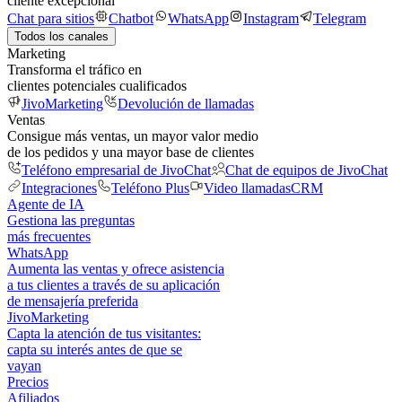
cliente excepcional
Chat para sitios
Chatbot
WhatsApp
Instagram
Telegram
Todos los canales
Marketing
Transforma el tráfico en
clientes potenciales cualificados
JivoMarketing
Devolución de llamadas
Ventas
Consigue más ventas, un mayor valor medio
de los pedidos y una mayor base de clientes
Teléfono empresarial de JivoChat
Chat de equipos de JivoChat
Integraciones
Teléfono Plus
Video llamadas
CRM
Agente de IA
Gestiona las preguntas
más frecuentes
WhatsApp
Aumenta las ventas y ofrece asistencia
a tus clientes a través de su aplicación
de mensajería preferida
JivoMarketing
Capta la atención de tus visitantes:
capta su interés antes de que se
vayan
Precios
Afiliados