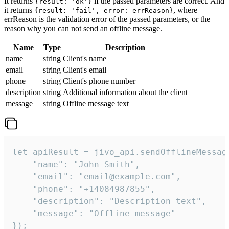
It returns
if the passed parameters are correct. And
{result: 'ok'}
it returns
, where
{result: 'fail', error: errReason}
errReason is the validation error of the passed parameters, or the
reason why you can not send an offline message.
Name
Type
Description
name
string
Client's name
email
string
Client's email
phone
string
Client's phone number
description
string
Additional information about the client
message
string
Offline message text
let apiResult = jivo_api.sendOfflineMessage
    "name": "John Smith",

    "email": "email@example.com",

    "phone": "+14084987855",

    "description": "Description text",

    "message": "Offline message"

});
