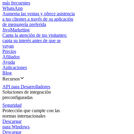
más frecuentes
WhatsApp
Aumenta las ventas y ofrece asistencia
a tus clientes a través de su aplicación
de mensajería preferida
JivoMarketing
Capta la atención de tus visitantes:
capta su interés antes de que se
vayan
Precios
Afiliados
Ayuda
Aplicaciones
Blog
Recursos
API para Desarrolladores
Soluciones de integración
preconfiguradas
Seguridad
Protección que cumple con las
normas internacionales
Descargar
para Windows
Descargar