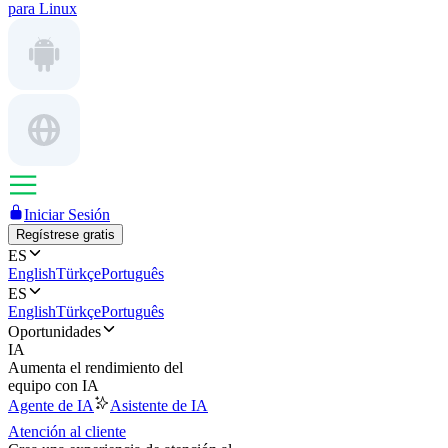
para Linux
Iniciar Sesión
Regístrese gratis
ES
English
Türkçe
Português
ES
English
Türkçe
Português
Oportunidades
IA
Aumenta el rendimiento del
equipo con IA
Agente de IA
Asistente de IA
Atención al cliente