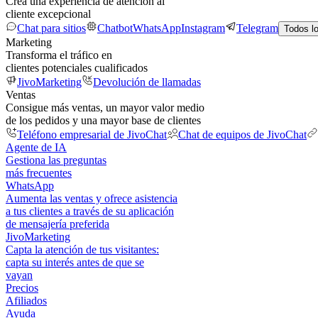
Crea una experiencia de atención al
cliente excepcional
Chat para sitios
Chatbot
WhatsApp
Instagram
Telegram
Todos l
Marketing
Transforma el tráfico en
clientes potenciales cualificados
JivoMarketing
Devolución de llamadas
Ventas
Consigue más ventas, un mayor valor medio
de los pedidos y una mayor base de clientes
Teléfono empresarial de JivoChat
Chat de equipos de JivoChat
Agente de IA
Gestiona las preguntas
más frecuentes
WhatsApp
Aumenta las ventas y ofrece asistencia
a tus clientes a través de su aplicación
de mensajería preferida
JivoMarketing
Capta la atención de tus visitantes:
capta su interés antes de que se
vayan
Precios
Afiliados
Ayuda