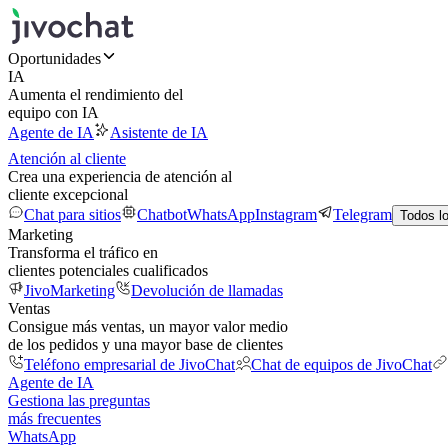
Oportunidades
IA
Aumenta el rendimiento del
equipo con IA
Agente de IA
Asistente de IA
Atención al cliente
Crea una experiencia de atención al
cliente excepcional
Chat para sitios
Chatbot
WhatsApp
Instagram
Telegram
Todos l
Marketing
Transforma el tráfico en
clientes potenciales cualificados
JivoMarketing
Devolución de llamadas
Ventas
Consigue más ventas, un mayor valor medio
de los pedidos y una mayor base de clientes
Teléfono empresarial de JivoChat
Chat de equipos de JivoChat
Agente de IA
Gestiona las preguntas
más frecuentes
WhatsApp