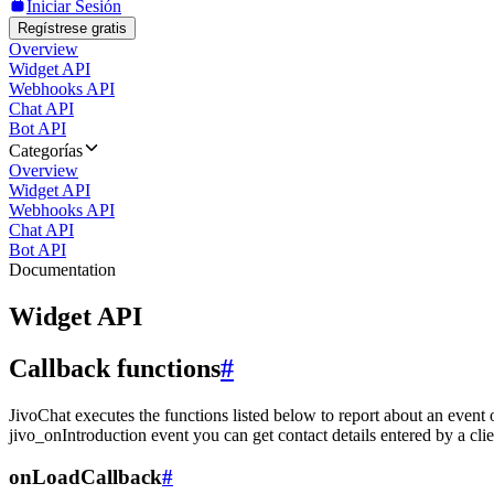
Iniciar Sesión
Regístrese gratis
Overview
Widget API
Webhooks API
Chat API
Bot API
Categorías
Overview
Widget API
Webhooks API
Chat API
Bot API
Documentation
Widget API
Callback functions
#
JivoChat executes the functions listed below to report about an event 
jivo_onIntroduction event you can get contact details entered by a clie
onLoadCallback
#