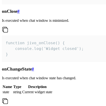
onClose
#
Is executed when chat window is minimized.
function jivo_onClose() {

    console.log('Widget closed');

}
onChangeState
#
Is executed when chat window state has changed.
Name
Type
Description
state
string
Current widget state