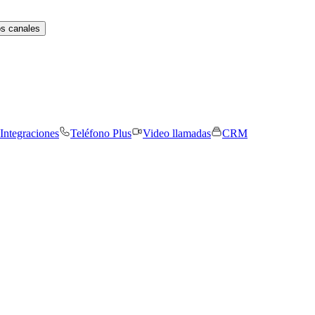
os canales
Integraciones
Teléfono Plus
Video llamadas
CRM