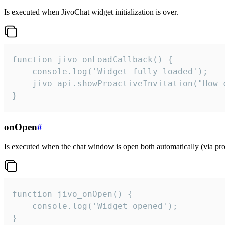
Is executed when JivoChat widget initialization is over.
function jivo_onLoadCallback() {

    console.log('Widget fully loaded');

    jivo_api.showProactiveInvitation("How c
}
onOpen
#
Is executed when the chat window is open both automatically (via proa
function jivo_onOpen() {

    console.log('Widget opened');

}