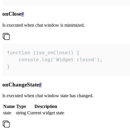
onClose
#
Is executed when chat window is minimized.
function jivo_onClose() {

    console.log('Widget closed');

}
onChangeState
#
Is executed when chat window state has changed.
Name
Type
Description
state
string
Current widget state