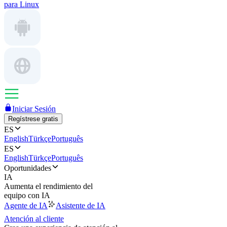
para Linux
Iniciar Sesión
Regístrese gratis
ES
English
Türkçe
Português
ES
English
Türkçe
Português
Oportunidades
IA
Aumenta el rendimiento del
equipo con IA
Agente de IA
Asistente de IA
Atención al cliente