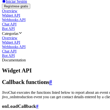
Iniciar Sesión
Regístrese gratis
Overview
Widget API
Webhooks API
Chat API
Bot API
Categorías
Overview
Widget API
Webhooks API
Chat API
Bot API
Documentation
Widget API
Callback functions
#
JivoChat executes the functions listed below to report about an event 
jivo_onIntroduction event you can get contact details entered by a clie
onLoadCallback
#