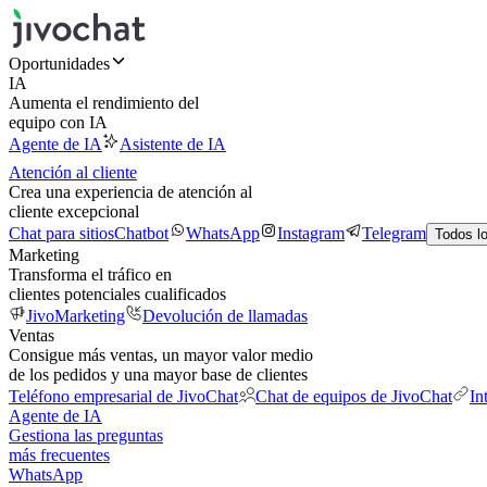
Oportunidades
IA
Aumenta el rendimiento del
equipo con IA
Agente de IA
Asistente de IA
Atención al cliente
Crea una experiencia de atención al
cliente excepcional
Chat para sitios
Chatbot
WhatsApp
Instagram
Telegram
Todos l
Marketing
Transforma el tráfico en
clientes potenciales cualificados
JivoMarketing
Devolución de llamadas
Ventas
Consigue más ventas, un mayor valor medio
de los pedidos y una mayor base de clientes
Teléfono empresarial de JivoChat
Chat de equipos de JivoChat
In
Agente de IA
Gestiona las preguntas
más frecuentes
WhatsApp