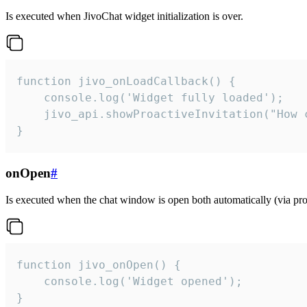
Is executed when JivoChat widget initialization is over.
function jivo_onLoadCallback() {

    console.log('Widget fully loaded');

    jivo_api.showProactiveInvitation("How c
}
onOpen
#
Is executed when the chat window is open both automatically (via proa
function jivo_onOpen() {

    console.log('Widget opened');

}