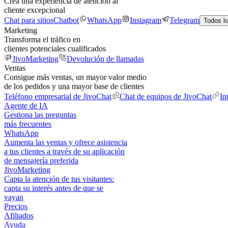
Crea una experiencia de atención al
cliente excepcional
Chat para sitios
Chatbot
WhatsApp
Instagram
Telegram
Todos l
Marketing
Transforma el tráfico en
clientes potenciales cualificados
JivoMarketing
Devolución de llamadas
Ventas
Consigue más ventas, un mayor valor medio
de los pedidos y una mayor base de clientes
Teléfono empresarial de JivoChat
Chat de equipos de JivoChat
In
Agente de IA
Gestiona las preguntas
más frecuentes
WhatsApp
Aumenta las ventas y ofrece asistencia
a tus clientes a través de su aplicación
de mensajería preferida
JivoMarketing
Capta la atención de tus visitantes:
capta su interés antes de que se
vayan
Precios
Afiliados
Ayuda