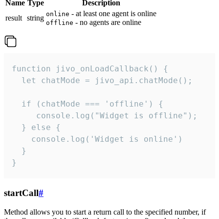
Name
Type
Description
- at least one agent is online
online
result
string
- no agents are online
offline
function jivo_onLoadCallback() {

  let chatMode = jivo_api.chatMode();

  if (chatMode === 'offline') {

     console.log("Widget is offline");

  } else {

    console.log('Widget is online')

  }

}
startCall
#
Method allows you to start a return call to the specified number, if