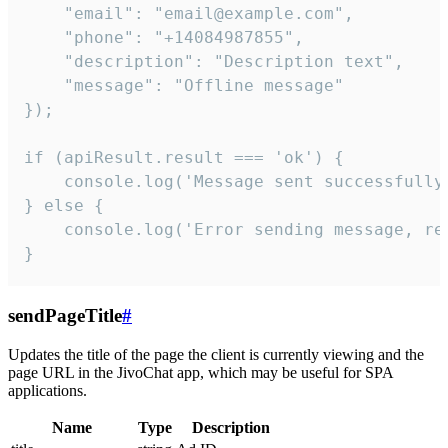
    "email": "email@example.com",

    "phone": "+14084987855",

    "description": "Description text",

    "message": "Offline message"

});

if (apiResult.result === 'ok') {

    console.log('Message sent successfully'
} else {

    console.log('Error sending message, rea
}
sendPageTitle
#
Updates the title of the page the client is currently viewing and the
page URL in the JivoChat app, which may be useful for SPA
applications.
Name
Type
Description