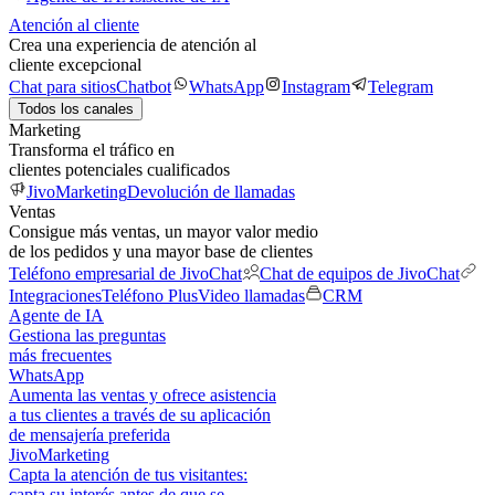
Atención al cliente
Crea una experiencia de atención al
cliente excepcional
Chat para sitios
Chatbot
WhatsApp
Instagram
Telegram
Todos los canales
Marketing
Transforma el tráfico en
clientes potenciales cualificados
JivoMarketing
Devolución de llamadas
Ventas
Consigue más ventas, un mayor valor medio
de los pedidos y una mayor base de clientes
Teléfono empresarial de JivoChat
Chat de equipos de JivoChat
Integraciones
Teléfono Plus
Video llamadas
CRM
Agente de IA
Gestiona las preguntas
más frecuentes
WhatsApp
Aumenta las ventas y ofrece asistencia
a tus clientes a través de su aplicación
de mensajería preferida
JivoMarketing
Capta la atención de tus visitantes:
capta su interés antes de que se