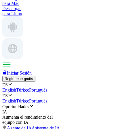
para Mac
Descargar
para Linux
Iniciar Sesión
Regístrese gratis
ES
English
Türkçe
Português
ES
English
Türkçe
Português
Oportunidades
IA
Aumenta el rendimiento del
equipo con IA
Agente de IA
Asistente de IA