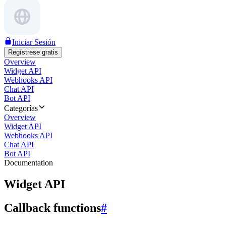
Iniciar Sesión
Regístrese gratis
Overview
Widget API
Webhooks API
Chat API
Bot API
Categorías
Overview
Widget API
Webhooks API
Chat API
Bot API
Documentation
Widget API
Callback functions
#