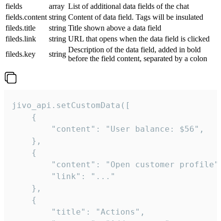
fields
array
List of additional data fields of the chat
fields.content
string
Content of data field. Tags will be insulated
fileds.title
string
Title shown above a data field
fileds.link
string
URL that opens when the data field is clicked
Description of the data field, added in bold
fileds.key
string
before the field content, separated by a colon
jivo_api.setCustomData([

    {

        "content": "User balance: $56",

    },

    {

        "content": "Open customer profile",
        "link": "..."

    },

    {

        "title": "Actions",
