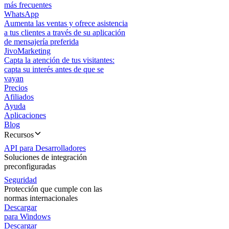
más frecuentes
WhatsApp
Aumenta las ventas y ofrece asistencia
a tus clientes a través de su aplicación
de mensajería preferida
JivoMarketing
Capta la atención de tus visitantes:
capta su interés antes de que se
vayan
Precios
Afiliados
Ayuda
Aplicaciones
Blog
Recursos
API para Desarrolladores
Soluciones de integración
preconfiguradas
Seguridad
Protección que cumple con las
normas internacionales
Descargar
para Windows
Descargar