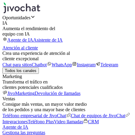
Oportunidades
IA
Aumenta el rendimiento del
equipo con IA
Agente de IA
Asistente de IA
Atención al cliente
Crea una experiencia de atención al
cliente excepcional
Chat para sitios
Chatbot
WhatsApp
Instagram
Telegram
Todos los canales
Marketing
Transforma el tráfico en
clientes potenciales cualificados
JivoMarketing
Devolución de llamadas
Ventas
Consigue más ventas, un mayor valor medio
de los pedidos y una mayor base de clientes
Teléfono empresarial de JivoChat
Chat de equipos de JivoChat
Integraciones
Teléfono Plus
Video llamadas
CRM
Agente de IA
Gestiona las preguntas