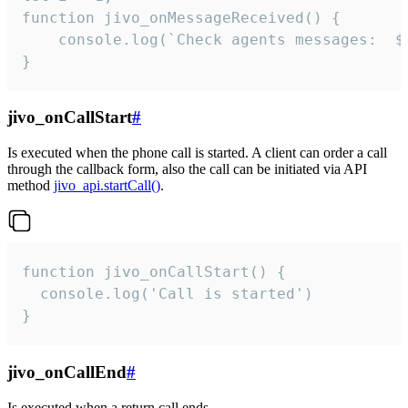
function jivo_onMessageReceived() {

	console.log(`Check agents messages:  ${i++}`)

}
jivo_onCallStart
#
Is executed when the phone call is started. A client can order a call
through the callback form, also the call can be initiated via API
method
jivo_api.startCall()
.
function jivo_onCallStart() {

  console.log('Call is started')

}
jivo_onCallEnd
#
Is executed when a return call ends.