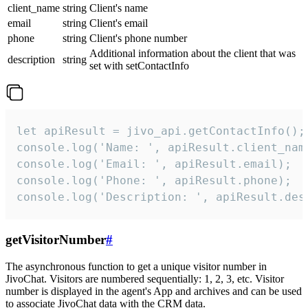
client_name
string
Client's name
email
string
Client's email
phone
string
Client's phone number
Additional information about the client that was
description
string
set with setContactInfo
let apiResult = jivo_api.getContactInfo();

console.log('Name: ', apiResult.client_name
console.log('Email: ', apiResult.email);

console.log('Phone: ', apiResult.phone);

console.log('Description: ', apiResult.des
getVisitorNumber
#
The asynchronous function to get a unique visitor number in
JivoChat. Visitors are numbered sequentially: 1, 2, 3, etc. Visitor
number is displayed in the agent's App and archives and can be used
to associate JivoChat data with the CRM data.