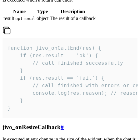
Name
Type
Description
result
object
The result of a callback
optional
function jivo_onCallEnd(res) {

    if (res.result == 'ok') {

        // call finished successfully

    }

    if (res.result == 'fail') {

        // call finished with errors or can
        console.log(res.reason); // reason 
    }

}
jivo_onResizeCallback
#
Is executed at any change in the size of the widget: when the chat is