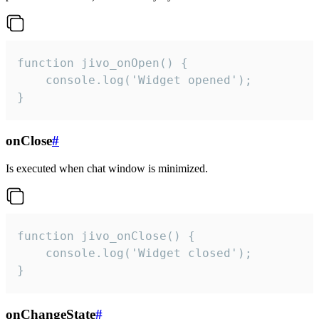
function jivo_onOpen() {

    console.log('Widget opened');

}
onClose
#
Is executed when chat window is minimized.
function jivo_onClose() {

    console.log('Widget closed');

}
onChangeState
#