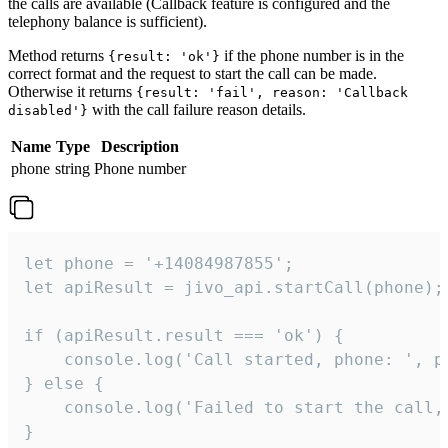
the calls are available (Callback feature is configured and the
telephony balance is sufficient).
Method returns
if the phone number is in the
{result: 'ok'}
correct format and the request to start the call can be made.
Otherwise it returns
{result: 'fail', reason: 'Callback
with the call failure reason details.
disabled'}
Name
Type
Description
phone
string
Phone number
let phone = '+14084987855';

let apiResult = jivo_api.startCall(phone);

if (apiResult.result === 'ok') {

    console.log('Call started, phone: ', ph
} else {

    console.log('Failed to start the call,
}