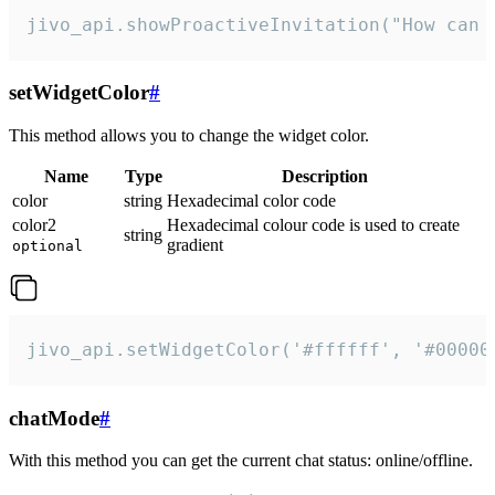
jivo_api.showProactiveInvitation("How can 
setWidgetColor
#
This method allows you to change the widget color.
Name
Type
Description
color
string
Hexadecimal color code
color2
Hexadecimal colour code is used to create
string
gradient
optional
jivo_api.setWidgetColor('#ffffff', '#00000
chatMode
#
With this method you can get the current chat status: online/offline.