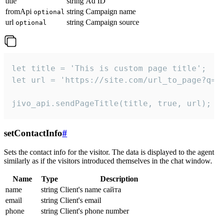
title
string
Ad ID
fromApi
string
Campaign name
optional
url
string
Campaign source
optional
let title = 'This is custom page title';

let url = 'https://site.com/url_to_page?q=p
jivo_api.sendPageTitle(title, true, url);
setContactInfo
#
Sets the contact info for the visitor. The data is displayed to the agent
similarly as if the visitors introduced themselves in the chat window.
Name
Type
Description
name
string
Client's name сайта
email
string
Client's email
phone
string
Client's phone number