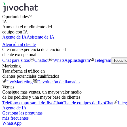
Oportunidades
IA
Aumenta el rendimiento del
equipo con IA
Agente de IA
Asistente de IA
Atención al cliente
Crea una experiencia de atención al
cliente excepcional
Chat para sitios
Chatbot
WhatsApp
Instagram
Telegram
Todos l
Marketing
Transforma el tráfico en
clientes potenciales cualificados
JivoMarketing
Devolución de llamadas
Ventas
Consigue más ventas, un mayor valor medio
de los pedidos y una mayor base de clientes
Teléfono empresarial de JivoChat
Chat de equipos de JivoChat
Inte
Agente de IA
Gestiona las preguntas
más frecuentes
WhatsApp