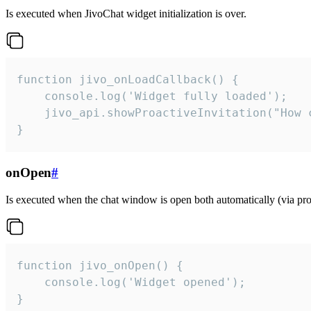
Is executed when JivoChat widget initialization is over.
function jivo_onLoadCallback() {

    console.log('Widget fully loaded');

    jivo_api.showProactiveInvitation("How c
}
onOpen
#
Is executed when the chat window is open both automatically (via proa
function jivo_onOpen() {

    console.log('Widget opened');

}