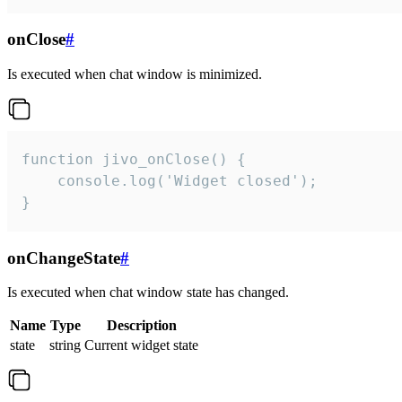
onClose
#
Is executed when chat window is minimized.
function jivo_onClose() {

    console.log('Widget closed');

}
onChangeState
#
Is executed when chat window state has changed.
Name
Type
Description
state
string
Current widget state