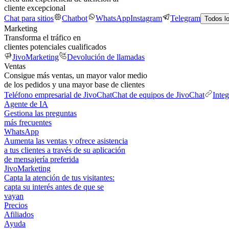
cliente excepcional
Chat para sitios
Chatbot
WhatsApp
Instagram
Telegram
Todos l
Marketing
Transforma el tráfico en
clientes potenciales cualificados
JivoMarketing
Devolución de llamadas
Ventas
Consigue más ventas, un mayor valor medio
de los pedidos y una mayor base de clientes
Teléfono empresarial de JivoChat
Chat de equipos de JivoChat
Inte
Agente de IA
Gestiona las preguntas
más frecuentes
WhatsApp
Aumenta las ventas y ofrece asistencia
a tus clientes a través de su aplicación
de mensajería preferida
JivoMarketing
Capta la atención de tus visitantes:
capta su interés antes de que se
vayan
Precios
Afiliados
Ayuda