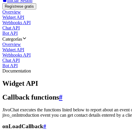
Iniciar Sesión
Regístrese gratis
Overview
Widget API
Webhooks API
Chat API
Bot API
Categorías
Overview
Widget API
Webhooks API
Chat API
Bot API
Documentation
Widget API
Callback functions
#
JivoChat executes the functions listed below to report about an event 
jivo_onIntroduction event you can get contact details entered by a clie
onLoadCallback
#