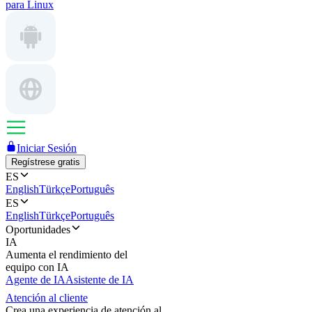
para Linux
Iniciar Sesión
Regístrese gratis
ES
English
Türkçe
Português
ES
English
Türkçe
Português
Oportunidades
IA
Aumenta el rendimiento del
equipo con IA
Agente de IA
Asistente de IA
Atención al cliente
Crea una experiencia de atención al