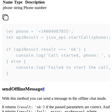
Name
Type
Description
phone
string
Phone number
let phone = '+14084987855';

let apiResult = jivo_api.startCall(phone);

if (apiResult.result === 'ok') {

    console.log('Call started, phone: ', ph
} else {

    console.log('Failed to start the call,
}
sendOfflineMessage
#
With this method you can send a message in the offline chat mode.
It returns
if the passed parameters are correct. And
{result: 'ok'}
it returns
, where
{result: 'fail', error: errReason}