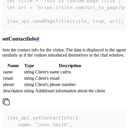
let title = 'This is custom page title';

let url = 'https://site.com/url_to_page?q=p
jivo_api.sendPageTitle(title, true, url);
setContactInfo
#
Sets the contact info for the visitor. The data is displayed to the agent
similarly as if the visitors introduced themselves in the chat window.
Name
Type
Description
name
string
Client's name сайта
email
string
Client's email
phone
string
Client's phone number
description
string
Additional information about the client
jivo_api.setContactInfo({

    name: "John Smith",
