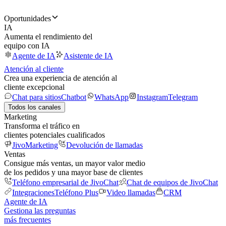
Oportunidades
IA
Aumenta el rendimiento del
equipo con IA
Agente de IA
Asistente de IA
Atención al cliente
Crea una experiencia de atención al
cliente excepcional
Chat para sitios
Chatbot
WhatsApp
Instagram
Telegram
Todos los canales
Marketing
Transforma el tráfico en
clientes potenciales cualificados
JivoMarketing
Devolución de llamadas
Ventas
Consigue más ventas, un mayor valor medio
de los pedidos y una mayor base de clientes
Teléfono empresarial de JivoChat
Chat de equipos de JivoChat
Integraciones
Teléfono Plus
Video llamadas
CRM
Agente de IA
Gestiona las preguntas
más frecuentes