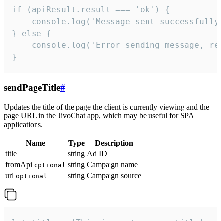
if (apiResult.result === 'ok') {

    console.log('Message sent successfully'
} else {

    console.log('Error sending message, rea
}
sendPageTitle
#
Updates the title of the page the client is currently viewing and the
page URL in the JivoChat app, which may be useful for SPA
applications.
Name
Type
Description
title
string
Ad ID
fromApi
string
Campaign name
optional
url
string
Campaign source
optional