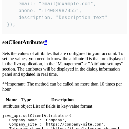
    email: "email@example.com",

    phone: "+14084987855",

    description: "Description text"

});
setClientAtributes
#
Sets the values ​​of attributes that are configured in your account. To
set the values, you need to know the attribute IDs that are displayed
in the Jivo application, in the "Management" > "Attribute settings"
section. The attributes will be displayed in the dialog information
panel and updated in real time.
**Important: The method can be called no more than 10 times per
hour.
Name
Type
Description
attributes
object
List of fields in key-value format
jivo_api.setClientAttributes({

  'Company_name': 'Company',

  'Company_site': 'https://company-site.com',

  'Telegram_chanel': 'https://t.me/telegram-channel',
