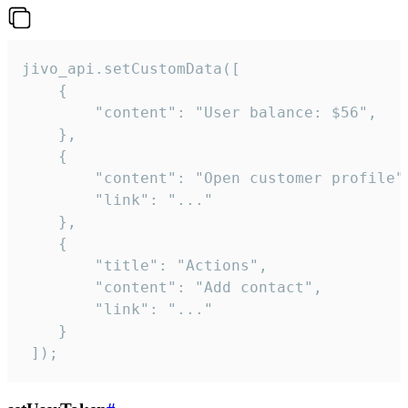
jivo_api.setCustomData([

    {

        "content": "User balance: $56",

    },

    {

        "content": "Open customer profile",
        "link": "..."

    },

    {

        "title": "Actions",

        "content": "Add contact",

        "link": "..."

    }

 ]);