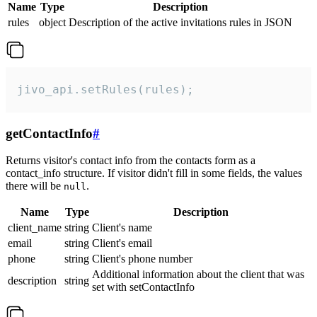
Name
Type
Description
rules
object
Description of the active invitations rules in JSON
jivo_api.setRules(rules);
getContactInfo
#
Returns visitor's contact info from the contacts form as a
contact_info structure. If visitor didn't fill in some fields, the values
there will be
.
null
Name
Type
Description
client_name
string
Client's name
email
string
Client's email
phone
string
Client's phone number
Additional information about the client that was
description
string
set with setContactInfo