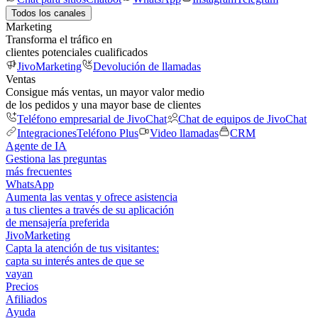
Todos los canales
Marketing
Transforma el tráfico en
clientes potenciales cualificados
JivoMarketing
Devolución de llamadas
Ventas
Consigue más ventas, un mayor valor medio
de los pedidos y una mayor base de clientes
Teléfono empresarial de JivoChat
Chat de equipos de JivoChat
Integraciones
Teléfono Plus
Video llamadas
CRM
Agente de IA
Gestiona las preguntas
más frecuentes
WhatsApp
Aumenta las ventas y ofrece asistencia
a tus clientes a través de su aplicación
de mensajería preferida
JivoMarketing
Capta la atención de tus visitantes:
capta su interés antes de que se
vayan
Precios
Afiliados
Ayuda