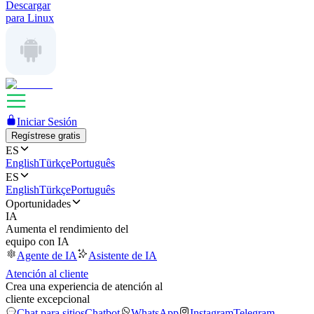
Descargar
para Linux
Iniciar Sesión
Regístrese gratis
ES
English
Türkçe
Português
ES
English
Türkçe
Português
Oportunidades
IA
Aumenta el rendimiento del
equipo con IA
Agente de IA
Asistente de IA
Atención al cliente
Crea una experiencia de atención al
cliente excepcional
Chat para sitios
Chatbot
WhatsApp
Instagram
Telegram