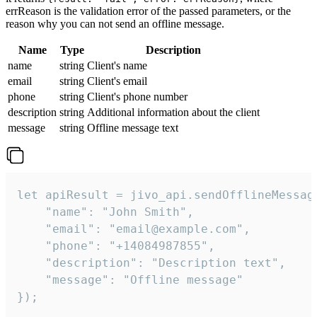
errReason is the validation error of the passed parameters, or the
reason why you can not send an offline message.
Name
Type
Description
name
string
Client's name
email
string
Client's email
phone
string
Client's phone number
description
string
Additional information about the client
message
string
Offline message text
let apiResult = jivo_api.sendOfflineMessage
    "name": "John Smith",

    "email": "email@example.com",

    "phone": "+14084987855",

    "description": "Description text",

    "message": "Offline message"

});
