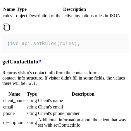
Name
Type
Description
rules
object
Description of the active invitations rules in JSON
jivo_api.setRules(rules);
getContactInfo
#
Returns visitor's contact info from the contacts form as a
contact_info structure. If visitor didn't fill in some fields, the values
there will be
.
null
Name
Type
Description
client_name
string
Client's name
email
string
Client's email
phone
string
Client's phone number
Additional information about the client that was
description
string
set with setContactInfo