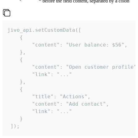
before the field content, separated by a colon
jivo_api.setCustomData([

    {

        "content": "User balance: $56",

    },

    {

        "content": "Open customer profile",
        "link": "..."

    },

    {

        "title": "Actions",

        "content": "Add contact",

        "link": "..."

    }

 ]);