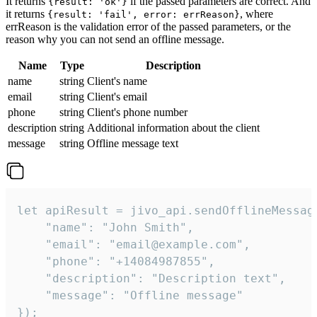
It returns
if the passed parameters are correct. And
{result: 'ok'}
it returns
, where
{result: 'fail', error: errReason}
errReason is the validation error of the passed parameters, or the
reason why you can not send an offline message.
Name
Type
Description
name
string
Client's name
email
string
Client's email
phone
string
Client's phone number
description
string
Additional information about the client
message
string
Offline message text
let apiResult = jivo_api.sendOfflineMessage
    "name": "John Smith",

    "email": "email@example.com",

    "phone": "+14084987855",

    "description": "Description text",

    "message": "Offline message"

});
