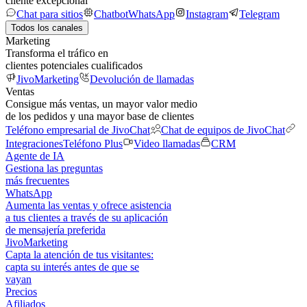
cliente excepcional
Chat para sitios
Chatbot
WhatsApp
Instagram
Telegram
Todos los canales
Marketing
Transforma el tráfico en
clientes potenciales cualificados
JivoMarketing
Devolución de llamadas
Ventas
Consigue más ventas, un mayor valor medio
de los pedidos y una mayor base de clientes
Teléfono empresarial de JivoChat
Chat de equipos de JivoChat
Integraciones
Teléfono Plus
Video llamadas
CRM
Agente de IA
Gestiona las preguntas
más frecuentes
WhatsApp
Aumenta las ventas y ofrece asistencia
a tus clientes a través de su aplicación
de mensajería preferida
JivoMarketing
Capta la atención de tus visitantes:
capta su interés antes de que se
vayan
Precios
Afiliados