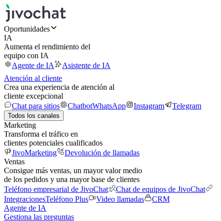
Oportunidades
IA
Aumenta el rendimiento del
equipo con IA
Agente de IA
Asistente de IA
Atención al cliente
Crea una experiencia de atención al
cliente excepcional
Chat para sitios
Chatbot
WhatsApp
Instagram
Telegram
Todos los canales
Marketing
Transforma el tráfico en
clientes potenciales cualificados
JivoMarketing
Devolución de llamadas
Ventas
Consigue más ventas, un mayor valor medio
de los pedidos y una mayor base de clientes
Teléfono empresarial de JivoChat
Chat de equipos de JivoChat
Integraciones
Teléfono Plus
Video llamadas
CRM
Agente de IA
Gestiona las preguntas