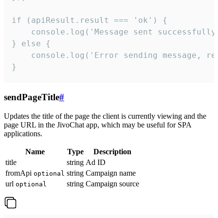
if (apiResult.result === 'ok') {

    console.log('Message sent successfully'
} else {

    console.log('Error sending message, rea
}
sendPageTitle
#
Updates the title of the page the client is currently viewing and the
page URL in the JivoChat app, which may be useful for SPA
applications.
Name
Type
Description
title
string
Ad ID
fromApi
string
Campaign name
optional
url
string
Campaign source
optional