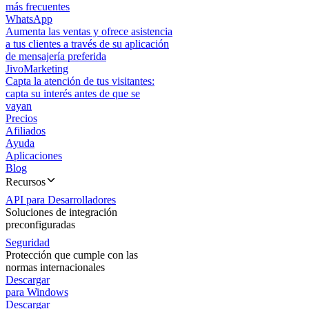
más frecuentes
WhatsApp
Aumenta las ventas y ofrece asistencia
a tus clientes a través de su aplicación
de mensajería preferida
JivoMarketing
Capta la atención de tus visitantes:
capta su interés antes de que se
vayan
Precios
Afiliados
Ayuda
Aplicaciones
Blog
Recursos
API para Desarrolladores
Soluciones de integración
preconfiguradas
Seguridad
Protección que cumple con las
normas internacionales
Descargar
para Windows
Descargar