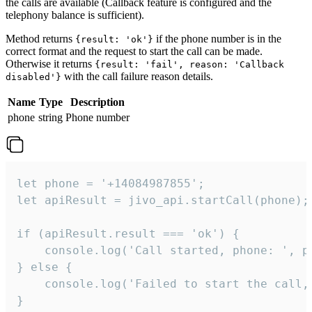
the calls are available (Callback feature is configured and the
telephony balance is sufficient).
Method returns
if the phone number is in the
{result: 'ok'}
correct format and the request to start the call can be made.
Otherwise it returns
{result: 'fail', reason: 'Callback
with the call failure reason details.
disabled'}
Name
Type
Description
phone
string
Phone number
let phone = '+14084987855';

let apiResult = jivo_api.startCall(phone);

if (apiResult.result === 'ok') {

    console.log('Call started, phone: ', ph
} else {

    console.log('Failed to start the call,
}