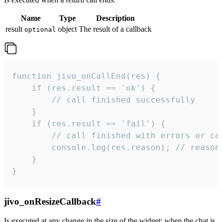
Name
Type
Description
result
object
The result of a callback
optional
function jivo_onCallEnd(res) {

    if (res.result == 'ok') {

        // call finished successfully

    }

    if (res.result == 'fail') {

        // call finished with errors or can
        console.log(res.reason); // reason 
    }

}
jivo_onResizeCallback
#
Is executed at any change in the size of the widget: when the chat is