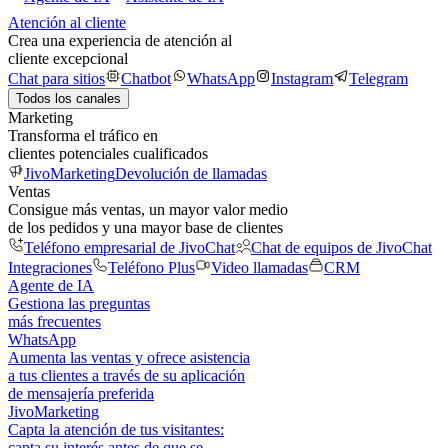
Atención al cliente
Crea una experiencia de atención al
cliente excepcional
Chat para sitios
Chatbot
WhatsApp
Instagram
Telegram
Todos los canales
Marketing
Transforma el tráfico en
clientes potenciales cualificados
JivoMarketing
Devolución de llamadas
Ventas
Consigue más ventas, un mayor valor medio
de los pedidos y una mayor base de clientes
Teléfono empresarial de JivoChat
Chat de equipos de JivoChat
Integraciones
Teléfono Plus
Video llamadas
CRM
Agente de IA
Gestiona las preguntas
más frecuentes
WhatsApp
Aumenta las ventas y ofrece asistencia
a tus clientes a través de su aplicación
de mensajería preferida
JivoMarketing
Capta la atención de tus visitantes:
capta su interés antes de que se