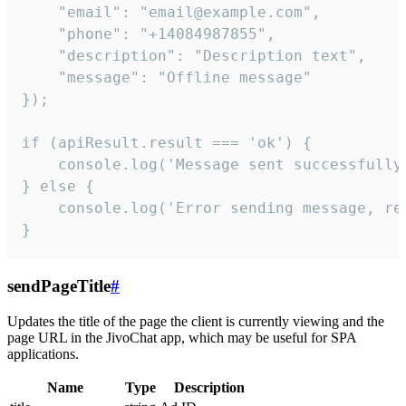
    "email": "email@example.com",

    "phone": "+14084987855",

    "description": "Description text",

    "message": "Offline message"

});

if (apiResult.result === 'ok') {

    console.log('Message sent successfully'
} else {

    console.log('Error sending message, rea
}
sendPageTitle
#
Updates the title of the page the client is currently viewing and the
page URL in the JivoChat app, which may be useful for SPA
applications.
Name
Type
Description