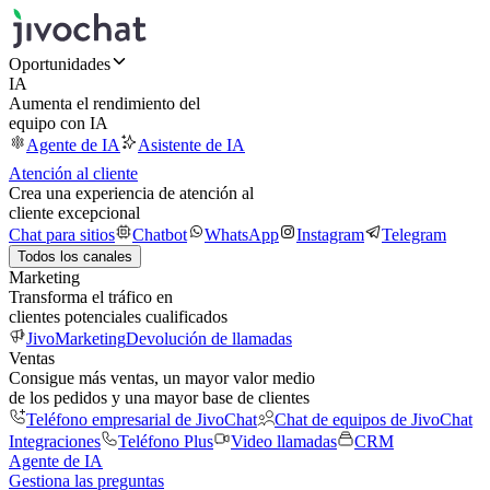
Oportunidades
IA
Aumenta el rendimiento del
equipo con IA
Agente de IA
Asistente de IA
Atención al cliente
Crea una experiencia de atención al
cliente excepcional
Chat para sitios
Chatbot
WhatsApp
Instagram
Telegram
Todos los canales
Marketing
Transforma el tráfico en
clientes potenciales cualificados
JivoMarketing
Devolución de llamadas
Ventas
Consigue más ventas, un mayor valor medio
de los pedidos y una mayor base de clientes
Teléfono empresarial de JivoChat
Chat de equipos de JivoChat
Integraciones
Teléfono Plus
Video llamadas
CRM
Agente de IA
Gestiona las preguntas