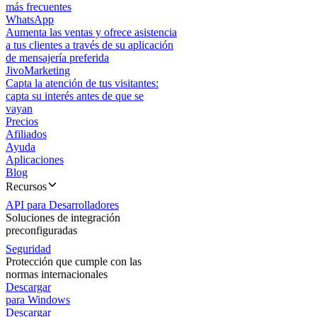
más frecuentes
WhatsApp
Aumenta las ventas y ofrece asistencia
a tus clientes a través de su aplicación
de mensajería preferida
JivoMarketing
Capta la atención de tus visitantes:
capta su interés antes de que se
vayan
Precios
Afiliados
Ayuda
Aplicaciones
Blog
Recursos
API para Desarrolladores
Soluciones de integración
preconfiguradas
Seguridad
Protección que cumple con las
normas internacionales
Descargar
para Windows
Descargar