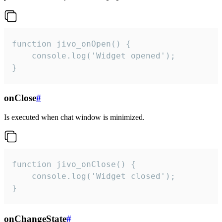
function jivo_onOpen() {

    console.log('Widget opened');

}
onClose
#
Is executed when chat window is minimized.
function jivo_onClose() {

    console.log('Widget closed');

}
onChangeState
#