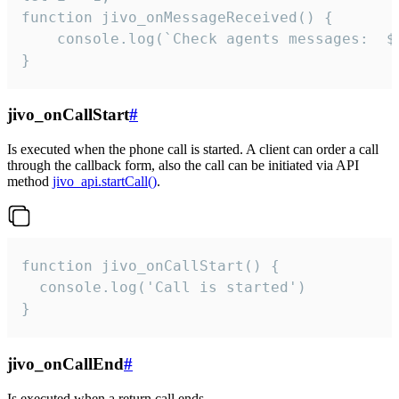
function jivo_onMessageReceived() {

	console.log(`Check agents messages:  ${i++}`)

}
jivo_onCallStart
#
Is executed when the phone call is started. A client can order a call
through the callback form, also the call can be initiated via API
method
jivo_api.startCall()
.
function jivo_onCallStart() {

  console.log('Call is started')

}
jivo_onCallEnd
#
Is executed when a return call ends.