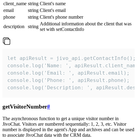
client_name
string
Client's name
email
string
Client's email
phone
string
Client's phone number
Additional information about the client that was
description
string
set with setContactInfo
let apiResult = jivo_api.getContactInfo();

console.log('Name: ', apiResult.client_name
console.log('Email: ', apiResult.email);

console.log('Phone: ', apiResult.phone);

console.log('Description: ', apiResult.des
getVisitorNumber
#
The asynchronous function to get a unique visitor number in
JivoChat. Visitors are numbered sequentially: 1, 2, 3, etc. Visitor
number is displayed in the agent's App and archives and can be used
to associate JivoChat data with the CRM data.