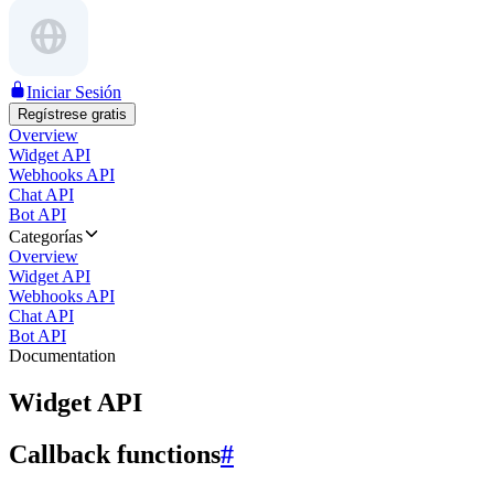
Iniciar Sesión
Regístrese gratis
Overview
Widget API
Webhooks API
Chat API
Bot API
Categorías
Overview
Widget API
Webhooks API
Chat API
Bot API
Documentation
Widget API
Callback functions
#