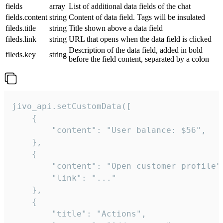
fields
array
List of additional data fields of the chat
fields.content
string
Content of data field. Tags will be insulated
fileds.title
string
Title shown above a data field
fileds.link
string
URL that opens when the data field is clicked
Description of the data field, added in bold
fileds.key
string
before the field content, separated by a colon
jivo_api.setCustomData([

    {

        "content": "User balance: $56",

    },

    {

        "content": "Open customer profile",
        "link": "..."

    },

    {

        "title": "Actions",
