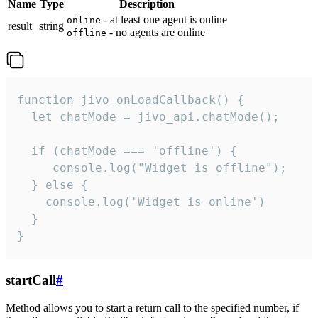
Name
Type
Description
- at least one agent is online
online
result
string
- no agents are online
offline
function jivo_onLoadCallback() {

  let chatMode = jivo_api.chatMode();

  if (chatMode === 'offline') {

     console.log("Widget is offline");

  } else {

    console.log('Widget is online')

  }

}
startCall
#
Method allows you to start a return call to the specified number, if