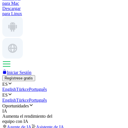
para Mac
Descargar
para Linux
Iniciar Sesión
Regístrese gratis
ES
English
Türkçe
Português
ES
English
Türkçe
Português
Oportunidades
IA
Aumenta el rendimiento del
equipo con IA
Agente de IA
Asistente de IA