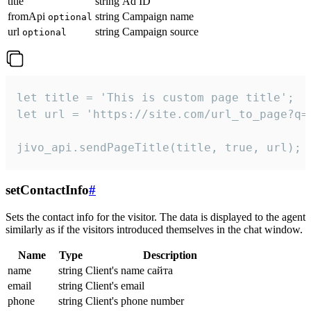
title
string
Ad ID
fromApi
string
Campaign name
optional
url
string
Campaign source
optional
let title = 'This is custom page title';

let url = 'https://site.com/url_to_page?q=p
jivo_api.sendPageTitle(title, true, url);
setContactInfo
#
Sets the contact info for the visitor. The data is displayed to the agent
similarly as if the visitors introduced themselves in the chat window.
Name
Type
Description
name
string
Client's name сайта
email
string
Client's email
phone
string
Client's phone number