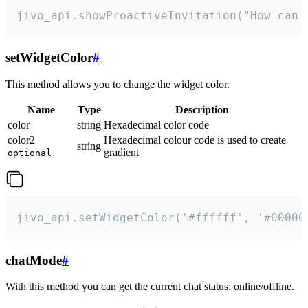
jivo_api.showProactiveInvitation("How can 
setWidgetColor
#
This method allows you to change the widget color.
Name
Type
Description
color
string
Hexadecimal color code
color2
Hexadecimal colour code is used to create
string
gradient
optional
jivo_api.setWidgetColor('#ffffff', '#00000
chatMode
#
With this method you can get the current chat status: online/offline.