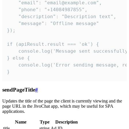
    "email": "email@example.com",

    "phone": "+14084987855",

    "description": "Description text",

    "message": "Offline message"

});

if (apiResult.result === 'ok') {

    console.log('Message sent successfully'
} else {

    console.log('Error sending message, rea
}
sendPageTitle
#
Updates the title of the page the client is currently viewing and the
page URL in the JivoChat app, which may be useful for SPA
applications.
Name
Type
Description
title
string
Ad ID