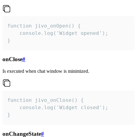
function jivo_onOpen() {

    console.log('Widget opened');

}
onClose
#
Is executed when chat window is minimized.
function jivo_onClose() {

    console.log('Widget closed');

}
onChangeState
#