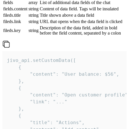
fields
array
List of additional data fields of the chat
fields.content
string
Content of data field. Tags will be insulated
fileds.title
string
Title shown above a data field
fileds.link
string
URL that opens when the data field is clicked
Description of the data field, added in bold
fileds.key
string
before the field content, separated by a colon
jivo_api.setCustomData([

    {

        "content": "User balance: $56",

    },

    {

        "content": "Open customer profile",
        "link": "..."

    },

    {

        "title": "Actions",
