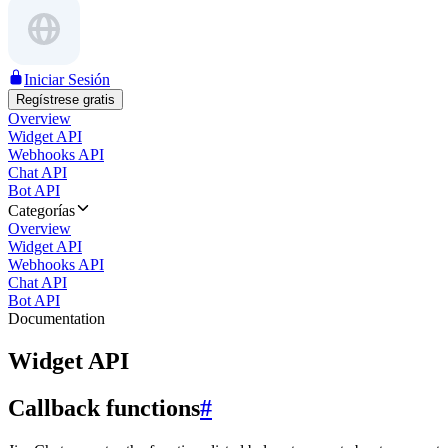
Iniciar Sesión
Regístrese gratis
Overview
Widget API
Webhooks API
Chat API
Bot API
Categorías
Overview
Widget API
Webhooks API
Chat API
Bot API
Documentation
Widget API
Callback functions
#