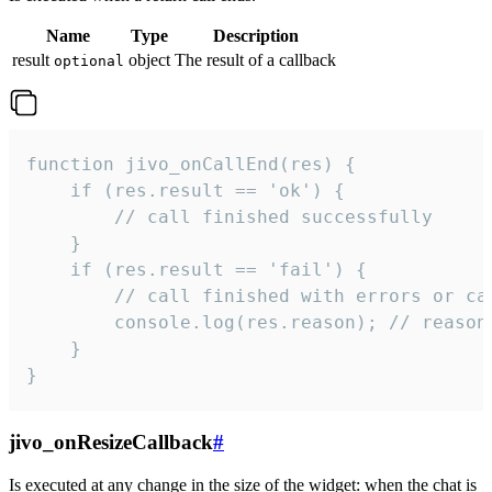
Name
Type
Description
result
object
The result of a callback
optional
function jivo_onCallEnd(res) {

    if (res.result == 'ok') {

        // call finished successfully

    }

    if (res.result == 'fail') {

        // call finished with errors or can
        console.log(res.reason); // reason 
    }

}
jivo_onResizeCallback
#
Is executed at any change in the size of the widget: when the chat is