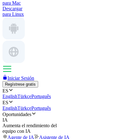
para Mac
Descargar
para Linux
Iniciar Sesión
Regístrese gratis
ES
English
Türkçe
Português
ES
English
Türkçe
Português
Oportunidades
IA
Aumenta el rendimiento del
equipo con IA
Agente de IA
Asistente de IA