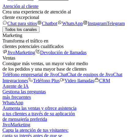
Atención al cliente
Crea una experiencia de atención al
cliente excepcional
Chat para sitios
Chatbot
WhatsApp
Instagram
Telegram
Todos los canales
Marketing
Transforma el tráfico en
clientes potenciales cualificados
JivoMarketing
Devolución de llamadas
Ventas
Consigue más ventas, un mayor valor medio
de los pedidos y una mayor base de clientes
Teléfono empresarial de JivoChat
Chat de equipos de JivoChat
Integraciones
Teléfono Plus
Video llamadas
CRM
Agente de IA
Gestiona las preguntas
más frecuentes
WhatsApp
Aumenta las ventas y ofrece asistencia
a tus clientes a través de su aplicación
de mensajería preferida
JivoMarketing
Capta la atención de tus visitantes:
capta su interés antes de que se