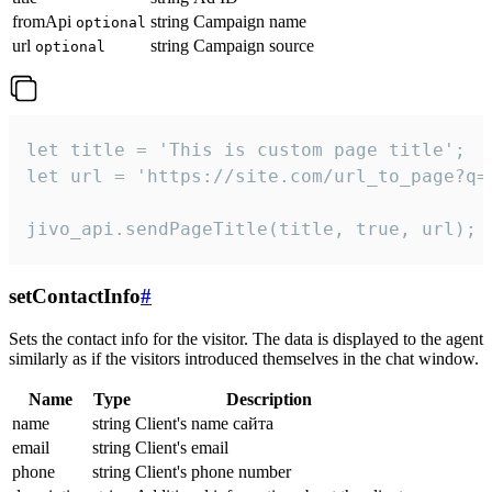
fromApi
string
Campaign name
optional
url
string
Campaign source
optional
let title = 'This is custom page title';

let url = 'https://site.com/url_to_page?q=p
jivo_api.sendPageTitle(title, true, url);
setContactInfo
#
Sets the contact info for the visitor. The data is displayed to the agent
similarly as if the visitors introduced themselves in the chat window.
Name
Type
Description
name
string
Client's name сайта
email
string
Client's email
phone
string
Client's phone number