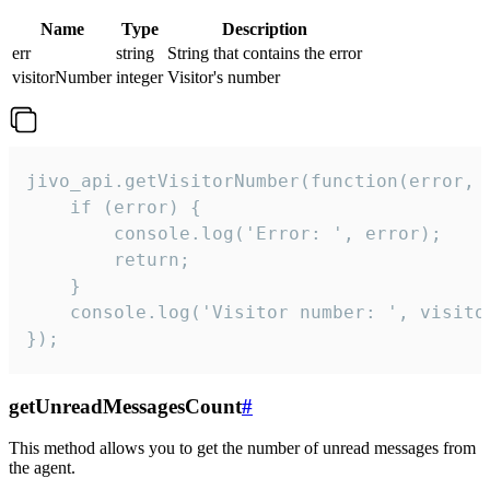
Name
Type
Description
err
string
String that contains the error
visitorNumber
integer
Visitor's number
jivo_api.getVisitorNumber(function(error, v
    if (error) {

        console.log('Error: ', error);

        return;

    }  

    console.log('Visitor number: ', visitor
});
getUnreadMessagesCount
#
This method allows you to get the number of unread messages from
the agent.