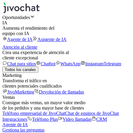
Oportunidades
IA
Aumenta el rendimiento del
equipo con IA
Agente de IA
Asistente de IA
Atención al cliente
Crea una experiencia de atención al
cliente excepcional
Chat para sitios
Chatbot
WhatsApp
Instagram
Telegram
Todos los canales
Marketing
Transforma el tráfico en
clientes potenciales cualificados
JivoMarketing
Devolución de llamadas
Ventas
Consigue más ventas, un mayor valor medio
de los pedidos y una mayor base de clientes
Teléfono empresarial de JivoChat
Chat de equipos de JivoChat
Integraciones
Teléfono Plus
Video llamadas
CRM
Agente de IA
Gestiona las preguntas