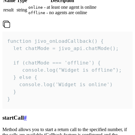
Name
Type
Description
- at least one agent is online
online
result
string
- no agents are online
offline
function jivo_onLoadCallback() {

  let chatMode = jivo_api.chatMode();

  if (chatMode === 'offline') {

     console.log("Widget is offline");

  } else {

    console.log('Widget is online')

  }

}
startCall
#
Method allows you to start a return call to the specified number, if
the calls are available (Callback feature is configured and the