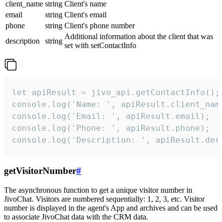
client_name
string
Client's name
email
string
Client's email
phone
string
Client's phone number
Additional information about the client that was
description
string
set with setContactInfo
let apiResult = jivo_api.getContactInfo();

console.log('Name: ', apiResult.client_name
console.log('Email: ', apiResult.email);

console.log('Phone: ', apiResult.phone);

console.log('Description: ', apiResult.des
getVisitorNumber
#
The asynchronous function to get a unique visitor number in
JivoChat. Visitors are numbered sequentially: 1, 2, 3, etc. Visitor
number is displayed in the agent's App and archives and can be used
to associate JivoChat data with the CRM data.