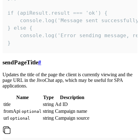
if (apiResult.result === 'ok') {

    console.log('Message sent successfully'
} else {

    console.log('Error sending message, rea
}
sendPageTitle
#
Updates the title of the page the client is currently viewing and the
page URL in the JivoChat app, which may be useful for SPA
applications.
Name
Type
Description
title
string
Ad ID
fromApi
string
Campaign name
optional
url
string
Campaign source
optional