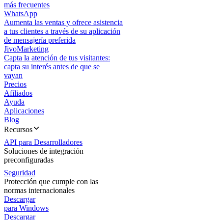
más frecuentes
WhatsApp
Aumenta las ventas y ofrece asistencia
a tus clientes a través de su aplicación
de mensajería preferida
JivoMarketing
Capta la atención de tus visitantes:
capta su interés antes de que se
vayan
Precios
Afiliados
Ayuda
Aplicaciones
Blog
Recursos
API para Desarrolladores
Soluciones de integración
preconfiguradas
Seguridad
Protección que cumple con las
normas internacionales
Descargar
para Windows
Descargar