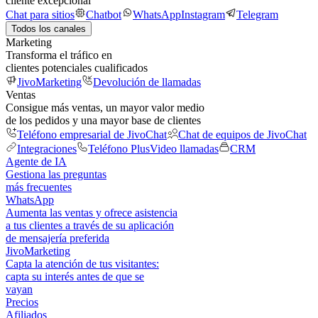
cliente excepcional
Chat para sitios
Chatbot
WhatsApp
Instagram
Telegram
Todos los canales
Marketing
Transforma el tráfico en
clientes potenciales cualificados
JivoMarketing
Devolución de llamadas
Ventas
Consigue más ventas, un mayor valor medio
de los pedidos y una mayor base de clientes
Teléfono empresarial de JivoChat
Chat de equipos de JivoChat
Integraciones
Teléfono Plus
Video llamadas
CRM
Agente de IA
Gestiona las preguntas
más frecuentes
WhatsApp
Aumenta las ventas y ofrece asistencia
a tus clientes a través de su aplicación
de mensajería preferida
JivoMarketing
Capta la atención de tus visitantes:
capta su interés antes de que se
vayan
Precios
Afiliados