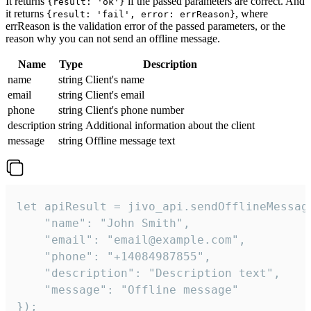
It returns
if the passed parameters are correct. And
{result: 'ok'}
it returns
, where
{result: 'fail', error: errReason}
errReason is the validation error of the passed parameters, or the
reason why you can not send an offline message.
Name
Type
Description
name
string
Client's name
email
string
Client's email
phone
string
Client's phone number
description
string
Additional information about the client
message
string
Offline message text
let apiResult = jivo_api.sendOfflineMessage
    "name": "John Smith",

    "email": "email@example.com",

    "phone": "+14084987855",

    "description": "Description text",

    "message": "Offline message"

});
