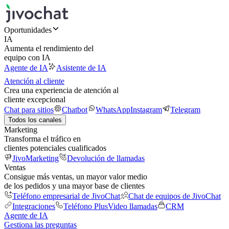
Oportunidades
IA
Aumenta el rendimiento del
equipo con IA
Agente de IA
Asistente de IA
Atención al cliente
Crea una experiencia de atención al
cliente excepcional
Chat para sitios
Chatbot
WhatsApp
Instagram
Telegram
Todos los canales
Marketing
Transforma el tráfico en
clientes potenciales cualificados
JivoMarketing
Devolución de llamadas
Ventas
Consigue más ventas, un mayor valor medio
de los pedidos y una mayor base de clientes
Teléfono empresarial de JivoChat
Chat de equipos de JivoChat
Integraciones
Teléfono Plus
Video llamadas
CRM
Agente de IA
Gestiona las preguntas