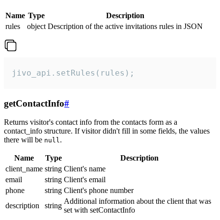
Name
Type
Description
rules
object
Description of the active invitations rules in JSON
jivo_api.setRules(rules);
getContactInfo
#
Returns visitor's contact info from the contacts form as a
contact_info structure. If visitor didn't fill in some fields, the values
there will be
.
null
Name
Type
Description
client_name
string
Client's name
email
string
Client's email
phone
string
Client's phone number
Additional information about the client that was
description
string
set with setContactInfo