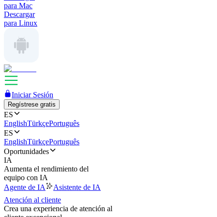
para Mac
Descargar
para Linux
Iniciar Sesión
Regístrese gratis
ES
English
Türkçe
Português
ES
English
Türkçe
Português
Oportunidades
IA
Aumenta el rendimiento del
equipo con IA
Agente de IA
Asistente de IA
Atención al cliente
Crea una experiencia de atención al