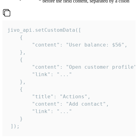
before the field content, separated by a colon
jivo_api.setCustomData([

    {

        "content": "User balance: $56",

    },

    {

        "content": "Open customer profile",
        "link": "..."

    },

    {

        "title": "Actions",

        "content": "Add contact",

        "link": "..."

    }

 ]);