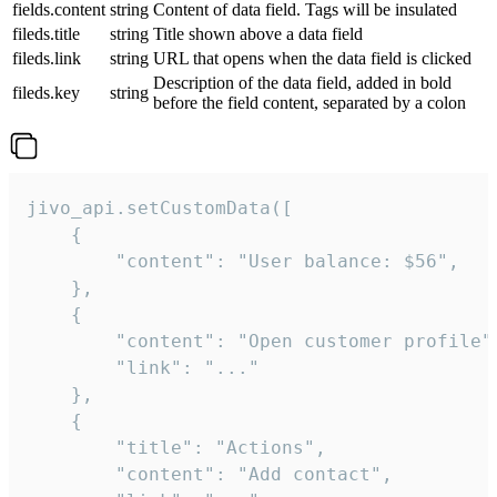
fields.content
string
Content of data field. Tags will be insulated
fileds.title
string
Title shown above a data field
fileds.link
string
URL that opens when the data field is clicked
Description of the data field, added in bold
fileds.key
string
before the field content, separated by a colon
jivo_api.setCustomData([

    {

        "content": "User balance: $56",

    },

    {

        "content": "Open customer profile",
        "link": "..."

    },

    {

        "title": "Actions",

        "content": "Add contact",
