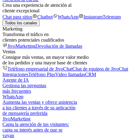
Crea una experiencia de atención al
cliente excepcional
Chat para sitios
Chatbot
WhatsApp
Instagram
Telegram
Todos los canales
Marketing
Transforma el tráfico en
clientes potenciales cualificados
JivoMarketing
Devolución de llamadas
Ventas
Consigue más ventas, un mayor valor medio
de los pedidos y una mayor base de clientes
Teléfono empresarial de JivoChat
Chat de equipos de JivoChat
Integraciones
Teléfono Plus
Video llamadas
CRM
Agente de IA
Gestiona las preguntas
más frecuentes
WhatsApp
Aumenta las ventas y ofrece asistencia
a tus clientes a través de su aplicación
de mensajería preferida
JivoMarketing
Capta la atención de tus visitantes:
capta su interés antes de que se
vayan