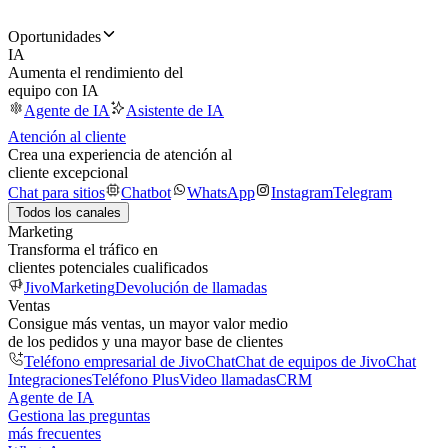
Oportunidades
IA
Aumenta el rendimiento del
equipo con IA
Agente de IA
Asistente de IA
Atención al cliente
Crea una experiencia de atención al
cliente excepcional
Chat para sitios
Chatbot
WhatsApp
Instagram
Telegram
Todos los canales
Marketing
Transforma el tráfico en
clientes potenciales cualificados
JivoMarketing
Devolución de llamadas
Ventas
Consigue más ventas, un mayor valor medio
de los pedidos y una mayor base de clientes
Teléfono empresarial de JivoChat
Chat de equipos de JivoChat
Integraciones
Teléfono Plus
Video llamadas
CRM
Agente de IA
Gestiona las preguntas
más frecuentes