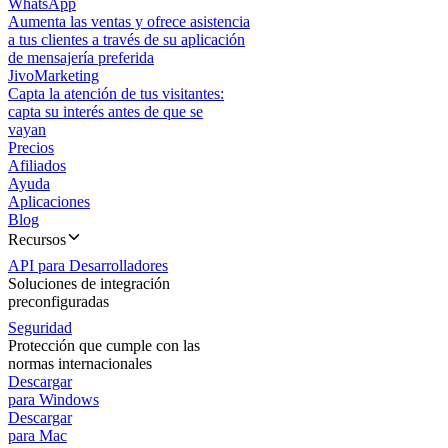
WhatsApp
Aumenta las ventas y ofrece asistencia
a tus clientes a través de su aplicación
de mensajería preferida
JivoMarketing
Capta la atención de tus visitantes:
capta su interés antes de que se
vayan
Precios
Afiliados
Ayuda
Aplicaciones
Blog
Recursos
API para Desarrolladores
Soluciones de integración
preconfiguradas
Seguridad
Protección que cumple con las
normas internacionales
Descargar
para Windows
Descargar
para Mac