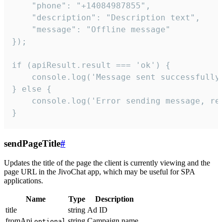
    "phone": "+14084987855",

    "description": "Description text",

    "message": "Offline message"

});

if (apiResult.result === 'ok') {

    console.log('Message sent successfully'
} else {

    console.log('Error sending message, rea
}
sendPageTitle
#
Updates the title of the page the client is currently viewing and the
page URL in the JivoChat app, which may be useful for SPA
applications.
Name
Type
Description
title
string
Ad ID
fromApi
string
Campaign name
optional