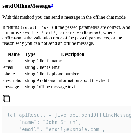
sendOfflineMessage
#
With this method you can send a message in the offline chat mode.
It returns
if the passed parameters are correct. And
{result: 'ok'}
it returns
, where
{result: 'fail', error: errReason}
errReason is the validation error of the passed parameters, or the
reason why you can not send an offline message.
Name
Type
Description
name
string
Client's name
email
string
Client's email
phone
string
Client's phone number
description
string
Additional information about the client
message
string
Offline message text
let apiResult = jivo_api.sendOfflineMessage
    "name": "John Smith",

    "email": "email@example.com",
