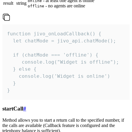
- at least one agent is online
online
result
string
- no agents are online
offline
function jivo_onLoadCallback() {

  let chatMode = jivo_api.chatMode();

  if (chatMode === 'offline') {

     console.log("Widget is offline");

  } else {

    console.log('Widget is online')

  }

}
startCall
#
Method allows you to start a return call to the specified number, if
the calls are available (Callback feature is configured and the
telephony balance is sufficient).