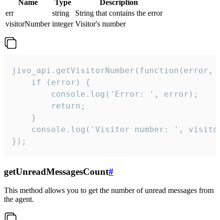
Name
Type
Description
err
string
String that contains the error
visitorNumber
integer
Visitor's number
jivo_api.getVisitorNumber(function(error, v
    if (error) {

        console.log('Error: ', error);

        return;

    }  

    console.log('Visitor number: ', visitor
});
getUnreadMessagesCount
#
This method allows you to get the number of unread messages from
the agent.