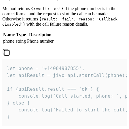
Method returns
if the phone number is in the
{result: 'ok'}
correct format and the request to start the call can be made.
Otherwise it returns
{result: 'fail', reason: 'Callback
with the call failure reason details.
disabled'}
Name
Type
Description
phone
string
Phone number
let phone = '+14084987855';

let apiResult = jivo_api.startCall(phone);

if (apiResult.result === 'ok') {

    console.log('Call started, phone: ', ph
} else {

    console.log('Failed to start the call,
}