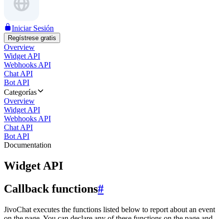
Iniciar Sesión
Regístrese gratis
Overview
Widget API
Webhooks API
Chat API
Bot API
Categorías
Overview
Widget API
Webhooks API
Chat API
Bot API
Documentation
Widget API
Callback functions
#
JivoChat executes the functions listed below to report about an event
on the page. You can declare any of these functions on the page and