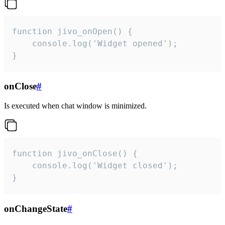
function jivo_onOpen() {

    console.log('Widget opened');

}
onClose
#
Is executed when chat window is minimized.
function jivo_onClose() {

    console.log('Widget closed');

}
onChangeState
#