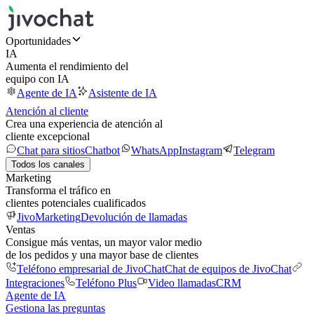
Oportunidades
IA
Aumenta el rendimiento del
equipo con IA
Agente de IA
Asistente de IA
Atención al cliente
Crea una experiencia de atención al
cliente excepcional
Chat para sitios
Chatbot
WhatsApp
Instagram
Telegram
Todos los canales
Marketing
Transforma el tráfico en
clientes potenciales cualificados
JivoMarketing
Devolución de llamadas
Ventas
Consigue más ventas, un mayor valor medio
de los pedidos y una mayor base de clientes
Teléfono empresarial de JivoChat
Chat de equipos de JivoChat
Integraciones
Teléfono Plus
Video llamadas
CRM
Agente de IA
Gestiona las preguntas