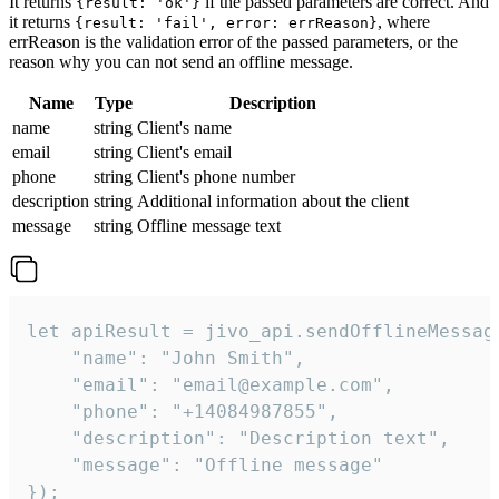
It returns
if the passed parameters are correct. And
{result: 'ok'}
it returns
, where
{result: 'fail', error: errReason}
errReason is the validation error of the passed parameters, or the
reason why you can not send an offline message.
Name
Type
Description
name
string
Client's name
email
string
Client's email
phone
string
Client's phone number
description
string
Additional information about the client
message
string
Offline message text
let apiResult = jivo_api.sendOfflineMessage
    "name": "John Smith",

    "email": "email@example.com",

    "phone": "+14084987855",

    "description": "Description text",

    "message": "Offline message"

});
