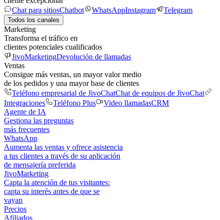
cliente excepcional
Chat para sitios
Chatbot
WhatsApp
Instagram
Telegram
Todos los canales
Marketing
Transforma el tráfico en
clientes potenciales cualificados
JivoMarketing
Devolución de llamadas
Ventas
Consigue más ventas, un mayor valor medio
de los pedidos y una mayor base de clientes
Teléfono empresarial de JivoChat
Chat de equipos de JivoChat
Integraciones
Teléfono Plus
Video llamadas
CRM
Agente de IA
Gestiona las preguntas
más frecuentes
WhatsApp
Aumenta las ventas y ofrece asistencia
a tus clientes a través de su aplicación
de mensajería preferida
JivoMarketing
Capta la atención de tus visitantes:
capta su interés antes de que se
vayan
Precios
Afiliados