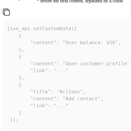
before the field content, separated by a colon
jivo_api.setCustomData([

    {

        "content": "User balance: $56",

    },

    {

        "content": "Open customer profile",
        "link": "..."

    },

    {

        "title": "Actions",

        "content": "Add contact",

        "link": "..."

    }

 ]);