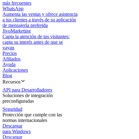
más frecuentes
WhatsApp
Aumenta las ventas y ofrece asistencia
a tus clientes a través de su aplicación
de mensajería preferida
JivoMarketing
Capta la atención de tus visitantes:
capta su interés antes de que se
vayan
Precios
Afiliados
Ayuda
Aplicaciones
Blog
Recursos
API para Desarrolladores
Soluciones de integración
preconfiguradas
Seguridad
Protección que cumple con las
normas internacionales
Descargar
para Windows
Descargar