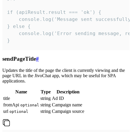
if (apiResult.result === 'ok') {

    console.log('Message sent successfully'
} else {

    console.log('Error sending message, rea
}
sendPageTitle
#
Updates the title of the page the client is currently viewing and the
page URL in the JivoChat app, which may be useful for SPA
applications.
Name
Type
Description
title
string
Ad ID
fromApi
string
Campaign name
optional
url
string
Campaign source
optional