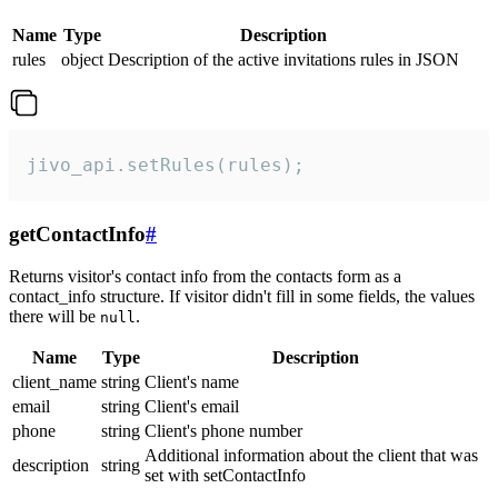
Name
Type
Description
rules
object
Description of the active invitations rules in JSON
jivo_api.setRules(rules);
getContactInfo
#
Returns visitor's contact info from the contacts form as a
contact_info structure. If visitor didn't fill in some fields, the values
there will be
.
null
Name
Type
Description
client_name
string
Client's name
email
string
Client's email
phone
string
Client's phone number
Additional information about the client that was
description
string
set with setContactInfo