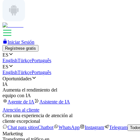
Iniciar Sesión
Regístrese gratis
ES
English
Türkçe
Português
ES
English
Türkçe
Português
Oportunidades
IA
Aumenta el rendimiento del
equipo con IA
Agente de IA
Asistente de IA
Atención al cliente
Crea una experiencia de atención al
cliente excepcional
Chat para sitios
Chatbot
WhatsApp
Instagram
Telegram
Todos
Marketing
Transforma el tráfico en