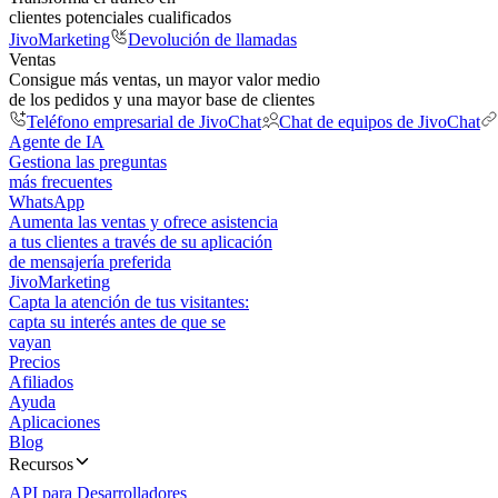
clientes potenciales cualificados
JivoMarketing
Devolución de llamadas
Ventas
Consigue más ventas, un mayor valor medio
de los pedidos y una mayor base de clientes
Teléfono empresarial de JivoChat
Chat de equipos de JivoChat
Agente de IA
Gestiona las preguntas
más frecuentes
WhatsApp
Aumenta las ventas y ofrece asistencia
a tus clientes a través de su aplicación
de mensajería preferida
JivoMarketing
Capta la atención de tus visitantes:
capta su interés antes de que se
vayan
Precios
Afiliados
Ayuda
Aplicaciones
Blog
Recursos
API para Desarrolladores