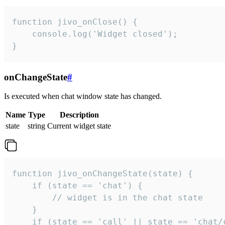
function jivo_onClose() {

    console.log('Widget closed');

}
onChangeState
#
Is executed when chat window state has changed.
Name
Type
Description
state
string
Current widget state
function jivo_onChangeState(state) {

    if (state == 'chat') {

        // widget is in the chat state

    }

    if (state == 'call' || state == 'chat/c