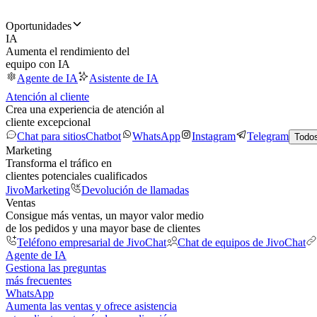
Oportunidades
IA
Aumenta el rendimiento del
equipo con IA
Agente de IA
Asistente de IA
Atención al cliente
Crea una experiencia de atención al
cliente excepcional
Chat para sitios
Chatbot
WhatsApp
Instagram
Telegram
Todos
Marketing
Transforma el tráfico en
clientes potenciales cualificados
JivoMarketing
Devolución de llamadas
Ventas
Consigue más ventas, un mayor valor medio
de los pedidos y una mayor base de clientes
Teléfono empresarial de JivoChat
Chat de equipos de JivoChat
Agente de IA
Gestiona las preguntas
más frecuentes
WhatsApp
Aumenta las ventas y ofrece asistencia