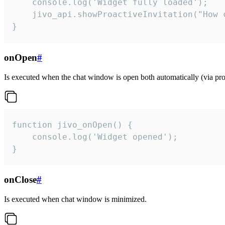
    console.log('Widget fully loaded');

    jivo_api.showProactiveInvitation("How c
}
onOpen
#
Is executed when the chat window is open both automatically (via proa
function jivo_onOpen() {

    console.log('Widget opened');

}
onClose
#
Is executed when chat window is minimized.