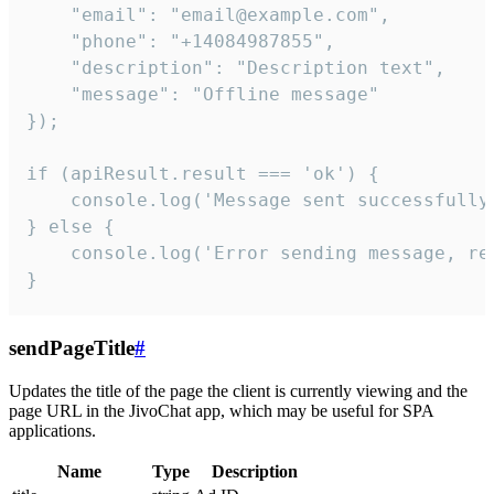
    "email": "email@example.com",

    "phone": "+14084987855",

    "description": "Description text",

    "message": "Offline message"

});

if (apiResult.result === 'ok') {

    console.log('Message sent successfully'
} else {

    console.log('Error sending message, rea
}
sendPageTitle
#
Updates the title of the page the client is currently viewing and the
page URL in the JivoChat app, which may be useful for SPA
applications.
Name
Type
Description