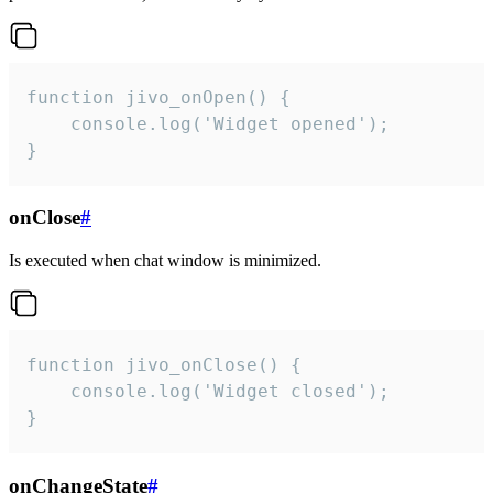
function jivo_onOpen() {

    console.log('Widget opened');

}
onClose
#
Is executed when chat window is minimized.
function jivo_onClose() {

    console.log('Widget closed');

}
onChangeState
#