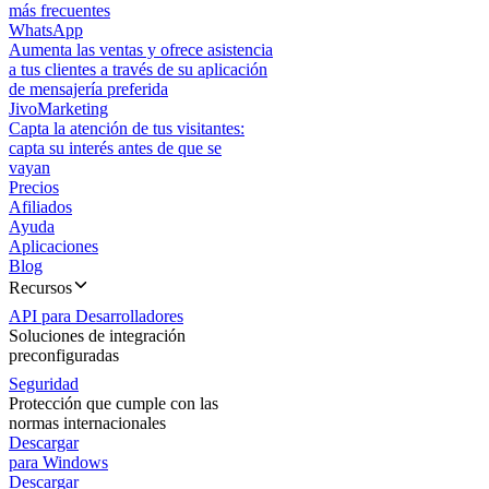
más frecuentes
WhatsApp
Aumenta las ventas y ofrece asistencia
a tus clientes a través de su aplicación
de mensajería preferida
JivoMarketing
Capta la atención de tus visitantes:
capta su interés antes de que se
vayan
Precios
Afiliados
Ayuda
Aplicaciones
Blog
Recursos
API para Desarrolladores
Soluciones de integración
preconfiguradas
Seguridad
Protección que cumple con las
normas internacionales
Descargar
para Windows
Descargar