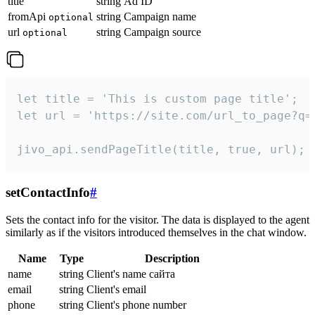
title
string
Ad ID
fromApi
string
Campaign name
optional
url
string
Campaign source
optional
let title = 'This is custom page title';

let url = 'https://site.com/url_to_page?q=p
jivo_api.sendPageTitle(title, true, url);
setContactInfo
#
Sets the contact info for the visitor. The data is displayed to the agent
similarly as if the visitors introduced themselves in the chat window.
Name
Type
Description
name
string
Client's name сайта
email
string
Client's email
phone
string
Client's phone number