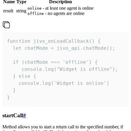
Name
Type
Description
- at least one agent is online
online
result
string
- no agents are online
offline
function jivo_onLoadCallback() {

  let chatMode = jivo_api.chatMode();

  if (chatMode === 'offline') {

     console.log("Widget is offline");

  } else {

    console.log('Widget is online')

  }

}
startCall
#
Method allows you to start a return call to the specified number, if