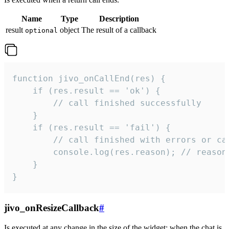
Name
Type
Description
result
object
The result of a callback
optional
function jivo_onCallEnd(res) {

    if (res.result == 'ok') {

        // call finished successfully

    }

    if (res.result == 'fail') {

        // call finished with errors or can
        console.log(res.reason); // reason 
    }

}
jivo_onResizeCallback
#
Is executed at any change in the size of the widget: when the chat is