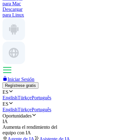
para Mac
Descargar
para Linux
Iniciar Sesión
Regístrese gratis
ES
English
Türkçe
Português
ES
English
Türkçe
Português
Oportunidades
IA
Aumenta el rendimiento del
equipo con IA
Agente de IA
Asistente de IA