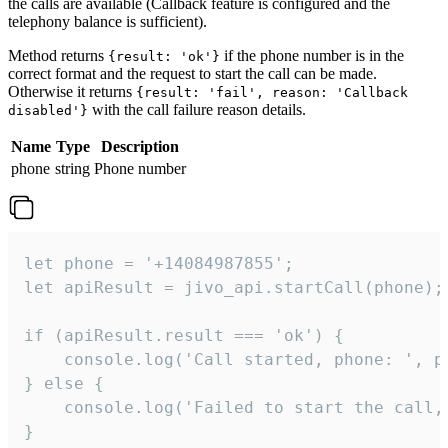
the calls are available (Callback feature is configured and the
telephony balance is sufficient).
Method returns
if the phone number is in the
{result: 'ok'}
correct format and the request to start the call can be made.
Otherwise it returns
{result: 'fail', reason: 'Callback
with the call failure reason details.
disabled'}
Name
Type
Description
phone
string
Phone number
let phone = '+14084987855';

let apiResult = jivo_api.startCall(phone);

if (apiResult.result === 'ok') {

    console.log('Call started, phone: ', ph
} else {

    console.log('Failed to start the call,
}