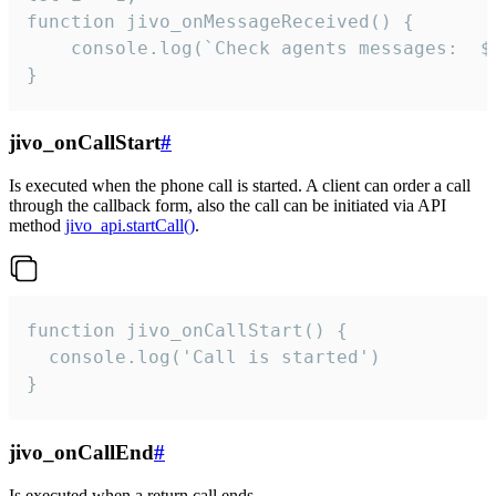
function jivo_onMessageReceived() {

	console.log(`Check agents messages:  ${i++}`)

}
jivo_onCallStart
#
Is executed when the phone call is started. A client can order a call
through the callback form, also the call can be initiated via API
method
jivo_api.startCall()
.
function jivo_onCallStart() {

  console.log('Call is started')

}
jivo_onCallEnd
#
Is executed when a return call ends.