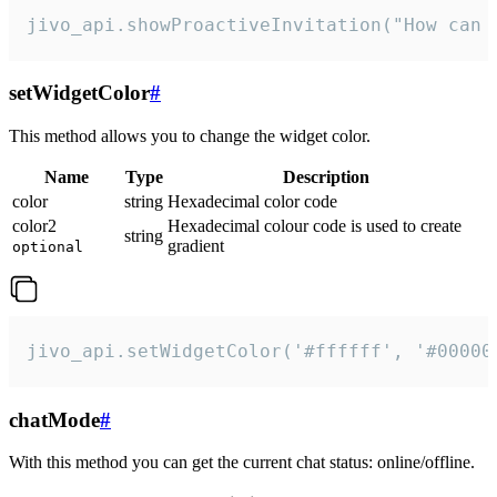
jivo_api.showProactiveInvitation("How can 
setWidgetColor
#
This method allows you to change the widget color.
Name
Type
Description
color
string
Hexadecimal color code
color2
Hexadecimal colour code is used to create
string
gradient
optional
jivo_api.setWidgetColor('#ffffff', '#00000
chatMode
#
With this method you can get the current chat status: online/offline.