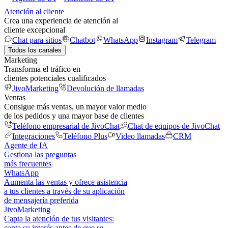
Atención al cliente
Crea una experiencia de atención al
cliente excepcional
Chat para sitios
Chatbot
WhatsApp
Instagram
Telegram
Todos los canales
Marketing
Transforma el tráfico en
clientes potenciales cualificados
JivoMarketing
Devolución de llamadas
Ventas
Consigue más ventas, un mayor valor medio
de los pedidos y una mayor base de clientes
Teléfono empresarial de JivoChat
Chat de equipos de JivoChat
Integraciones
Teléfono Plus
Video llamadas
CRM
Agente de IA
Gestiona las preguntas
más frecuentes
WhatsApp
Aumenta las ventas y ofrece asistencia
a tus clientes a través de su aplicación
de mensajería preferida
JivoMarketing
Capta la atención de tus visitantes:
capta su interés antes de que se