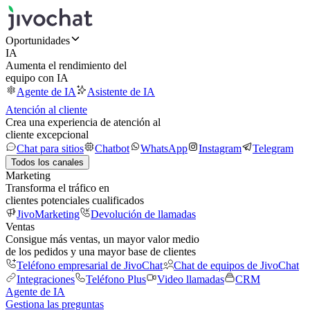
Oportunidades
IA
Aumenta el rendimiento del
equipo con IA
Agente de IA
Asistente de IA
Atención al cliente
Crea una experiencia de atención al
cliente excepcional
Chat para sitios
Chatbot
WhatsApp
Instagram
Telegram
Todos los canales
Marketing
Transforma el tráfico en
clientes potenciales cualificados
JivoMarketing
Devolución de llamadas
Ventas
Consigue más ventas, un mayor valor medio
de los pedidos y una mayor base de clientes
Teléfono empresarial de JivoChat
Chat de equipos de JivoChat
Integraciones
Teléfono Plus
Video llamadas
CRM
Agente de IA
Gestiona las preguntas