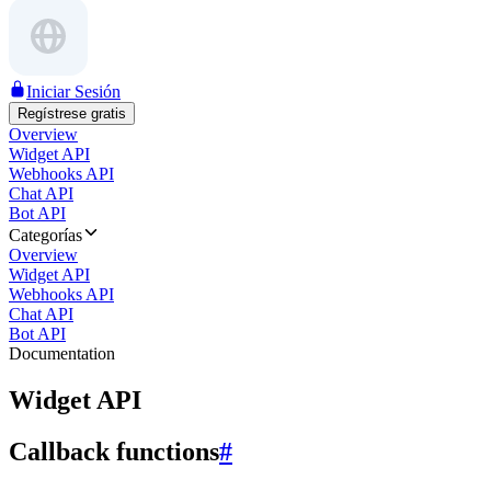
Iniciar Sesión
Regístrese gratis
Overview
Widget API
Webhooks API
Chat API
Bot API
Categorías
Overview
Widget API
Webhooks API
Chat API
Bot API
Documentation
Widget API
Callback functions
#