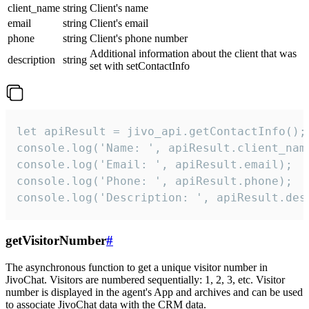
client_name
string
Client's name
email
string
Client's email
phone
string
Client's phone number
Additional information about the client that was
description
string
set with setContactInfo
let apiResult = jivo_api.getContactInfo();

console.log('Name: ', apiResult.client_name
console.log('Email: ', apiResult.email);

console.log('Phone: ', apiResult.phone);

console.log('Description: ', apiResult.des
getVisitorNumber
#
The asynchronous function to get a unique visitor number in
JivoChat. Visitors are numbered sequentially: 1, 2, 3, etc. Visitor
number is displayed in the agent's App and archives and can be used
to associate JivoChat data with the CRM data.