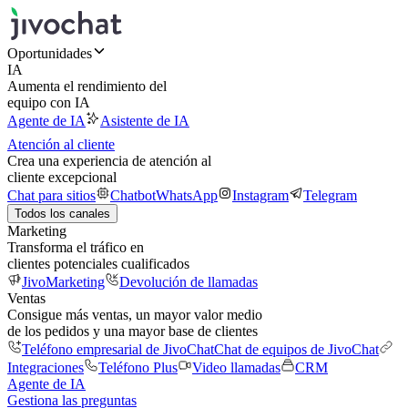
Oportunidades
IA
Aumenta el rendimiento del
equipo con IA
Agente de IA
Asistente de IA
Atención al cliente
Crea una experiencia de atención al
cliente excepcional
Chat para sitios
Chatbot
WhatsApp
Instagram
Telegram
Todos los canales
Marketing
Transforma el tráfico en
clientes potenciales cualificados
JivoMarketing
Devolución de llamadas
Ventas
Consigue más ventas, un mayor valor medio
de los pedidos y una mayor base de clientes
Teléfono empresarial de JivoChat
Chat de equipos de JivoChat
Integraciones
Teléfono Plus
Video llamadas
CRM
Agente de IA
Gestiona las preguntas