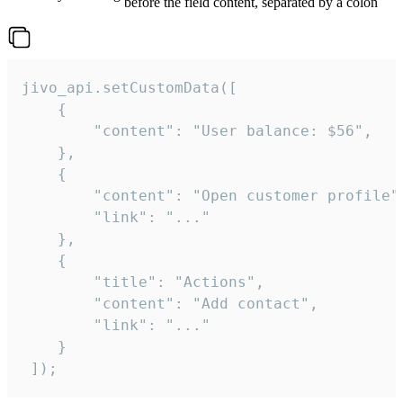
before the field content, separated by a colon
jivo_api.setCustomData([

    {

        "content": "User balance: $56",

    },

    {

        "content": "Open customer profile",
        "link": "..."

    },

    {

        "title": "Actions",

        "content": "Add contact",

        "link": "..."

    }

 ]);