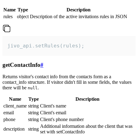
Name
Type
Description
rules
object
Description of the active invitations rules in JSON
jivo_api.setRules(rules);
getContactInfo
#
Returns visitor's contact info from the contacts form as a
contact_info structure. If visitor didn't fill in some fields, the values
there will be
.
null
Name
Type
Description
client_name
string
Client's name
email
string
Client's email
phone
string
Client's phone number
Additional information about the client that was
description
string
set with setContactInfo