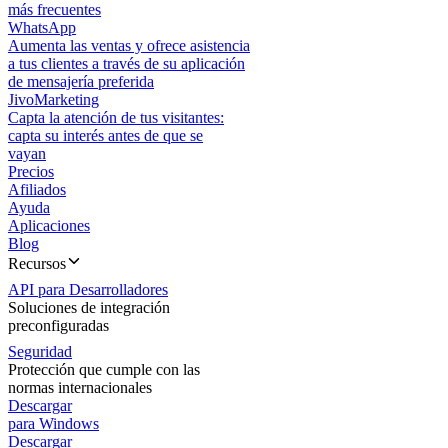
más frecuentes
WhatsApp
Aumenta las ventas y ofrece asistencia
a tus clientes a través de su aplicación
de mensajería preferida
JivoMarketing
Capta la atención de tus visitantes:
capta su interés antes de que se
vayan
Precios
Afiliados
Ayuda
Aplicaciones
Blog
Recursos
API para Desarrolladores
Soluciones de integración
preconfiguradas
Seguridad
Protección que cumple con las
normas internacionales
Descargar
para Windows
Descargar