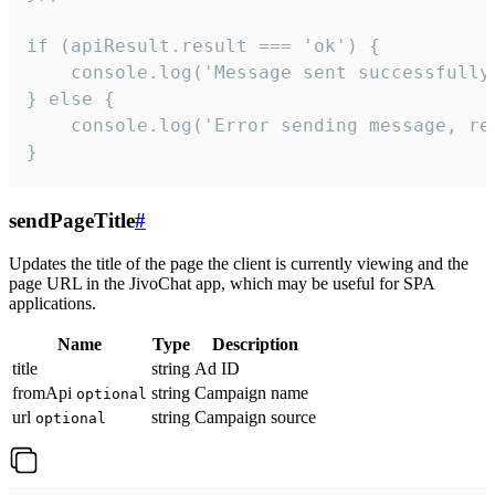
if (apiResult.result === 'ok') {

    console.log('Message sent successfully'
} else {

    console.log('Error sending message, rea
}
sendPageTitle
#
Updates the title of the page the client is currently viewing and the
page URL in the JivoChat app, which may be useful for SPA
applications.
Name
Type
Description
title
string
Ad ID
fromApi
string
Campaign name
optional
url
string
Campaign source
optional