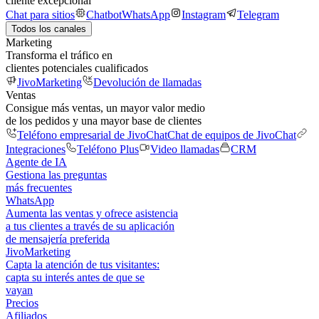
cliente excepcional
Chat para sitios
Chatbot
WhatsApp
Instagram
Telegram
Todos los canales
Marketing
Transforma el tráfico en
clientes potenciales cualificados
JivoMarketing
Devolución de llamadas
Ventas
Consigue más ventas, un mayor valor medio
de los pedidos y una mayor base de clientes
Teléfono empresarial de JivoChat
Chat de equipos de JivoChat
Integraciones
Teléfono Plus
Video llamadas
CRM
Agente de IA
Gestiona las preguntas
más frecuentes
WhatsApp
Aumenta las ventas y ofrece asistencia
a tus clientes a través de su aplicación
de mensajería preferida
JivoMarketing
Capta la atención de tus visitantes:
capta su interés antes de que se
vayan
Precios
Afiliados