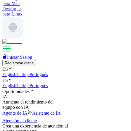
para Mac
Descargar
para Linux
Iniciar Sesión
Regístrese gratis
ES
English
Türkçe
Português
ES
English
Türkçe
Português
Oportunidades
IA
Aumenta el rendimiento del
equipo con IA
Agente de IA
Asistente de IA
Atención al cliente
Crea una experiencia de atención al