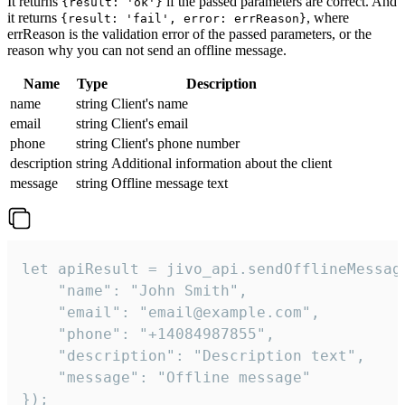
It returns
if the passed parameters are correct. And
{result: 'ok'}
it returns
, where
{result: 'fail', error: errReason}
errReason is the validation error of the passed parameters, or the
reason why you can not send an offline message.
Name
Type
Description
name
string
Client's name
email
string
Client's email
phone
string
Client's phone number
description
string
Additional information about the client
message
string
Offline message text
let apiResult = jivo_api.sendOfflineMessage
    "name": "John Smith",

    "email": "email@example.com",

    "phone": "+14084987855",

    "description": "Description text",

    "message": "Offline message"

});
