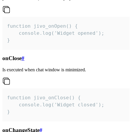
function jivo_onOpen() {

    console.log('Widget opened');

}
onClose
#
Is executed when chat window is minimized.
function jivo_onClose() {

    console.log('Widget closed');

}
onChangeState
#