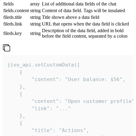
fields
array
List of additional data fields of the chat
fields.content
string
Content of data field. Tags will be insulated
fileds.title
string
Title shown above a data field
fileds.link
string
URL that opens when the data field is clicked
Description of the data field, added in bold
fileds.key
string
before the field content, separated by a colon
jivo_api.setCustomData([

    {

        "content": "User balance: $56",

    },

    {

        "content": "Open customer profile",
        "link": "..."

    },

    {

        "title": "Actions",
