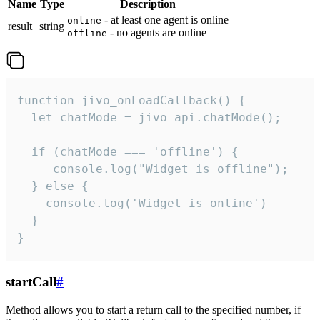
Name
Type
Description
- at least one agent is online
online
result
string
- no agents are online
offline
function jivo_onLoadCallback() {

  let chatMode = jivo_api.chatMode();

  if (chatMode === 'offline') {

     console.log("Widget is offline");

  } else {

    console.log('Widget is online')

  }

}
startCall
#
Method allows you to start a return call to the specified number, if