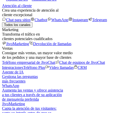
Atención al cliente
Crea una experiencia de atención al
cliente excepcional
Chat para sitios
Chatbot
WhatsApp
Instagram
Telegram
Todos los canales
Marketing
Transforma el tráfico en
clientes potenciales cualificados
JivoMarketing
Devolución de llamadas
Ventas
Consigue más ventas, un mayor valor medio
de los pedidos y una mayor base de clientes
Teléfono empresarial de JivoChat
Chat de equipos de JivoChat
Integraciones
Teléfono Plus
Video llamadas
CRM
Agente de IA
Gestiona las preguntas
más frecuentes
WhatsApp
Aumenta las ventas y ofrece asistencia
a tus clientes a través de su aplicación
de mensajería preferida
JivoMarketing
Capta la atención de tus visitantes:
capta su interés antes de que se