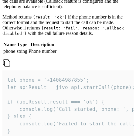
the calls are available (Callback feature is configured and the
telephony balance is sufficient).
Method returns
if the phone number is in the
{result: 'ok'}
correct format and the request to start the call can be made.
Otherwise it returns
{result: 'fail', reason: 'Callback
with the call failure reason details.
disabled'}
Name
Type
Description
phone
string
Phone number
let phone = '+14084987855';

let apiResult = jivo_api.startCall(phone);

if (apiResult.result === 'ok') {

    console.log('Call started, phone: ', ph
} else {

    console.log('Failed to start the call,
}