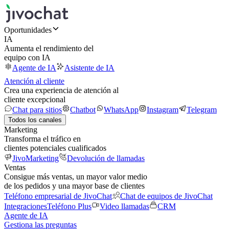
Oportunidades
IA
Aumenta el rendimiento del
equipo con IA
Agente de IA
Asistente de IA
Atención al cliente
Crea una experiencia de atención al
cliente excepcional
Chat para sitios
Chatbot
WhatsApp
Instagram
Telegram
Todos los canales
Marketing
Transforma el tráfico en
clientes potenciales cualificados
JivoMarketing
Devolución de llamadas
Ventas
Consigue más ventas, un mayor valor medio
de los pedidos y una mayor base de clientes
Teléfono empresarial de JivoChat
Chat de equipos de JivoChat
Integraciones
Teléfono Plus
Video llamadas
CRM
Agente de IA
Gestiona las preguntas