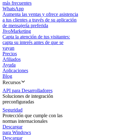
más frecuentes
WhatsApp
Aumenta las ventas y ofrece asistencia
a tus clientes a través de su aplicación
de mensajería preferida
JivoMarketing
Capta la atención de tus visitantes:
capta su interés antes de que se
vayan
Precios
Afiliados
Ayuda
Aplicaciones
Blog
Recursos
API para Desarrolladores
Soluciones de integración
preconfiguradas
Seguridad
Protección que cumple con las
normas internacionales
Descargar
para Windows
Descargar