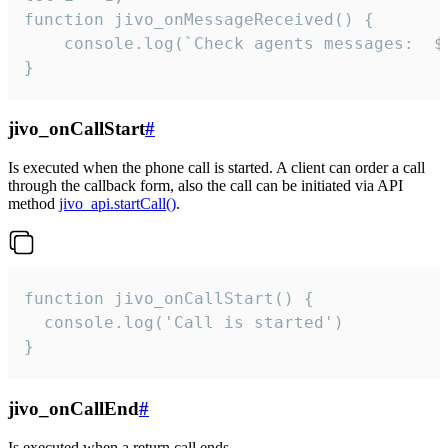
function jivo_onMessageReceived() {

	console.log(`Check agents messages:  ${i++}`)

}
jivo_onCallStart
#
Is executed when the phone call is started. A client can order a call
through the callback form, also the call can be initiated via API
method
jivo_api.startCall()
.
function jivo_onCallStart() {

  console.log('Call is started')

}
jivo_onCallEnd
#
Is executed when a return call ends.