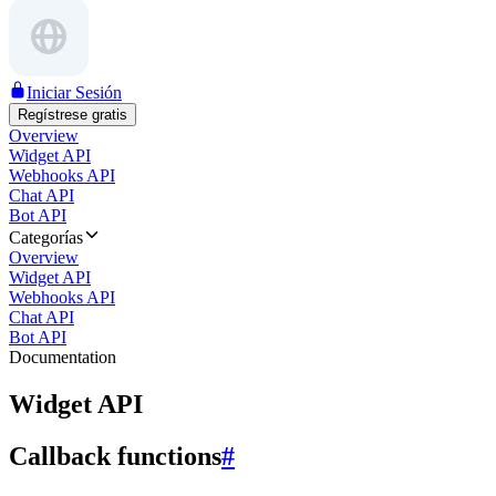
Iniciar Sesión
Regístrese gratis
Overview
Widget API
Webhooks API
Chat API
Bot API
Categorías
Overview
Widget API
Webhooks API
Chat API
Bot API
Documentation
Widget API
Callback functions
#