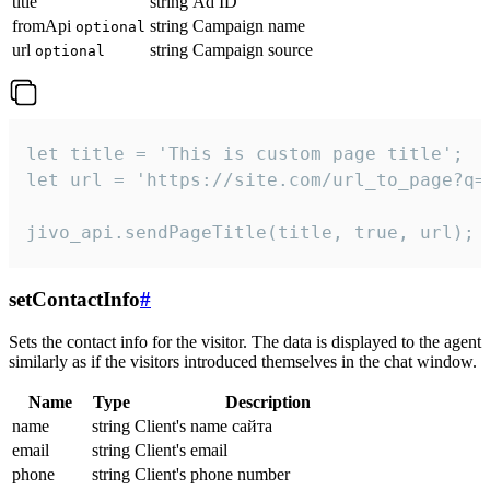
title
string
Ad ID
fromApi
string
Campaign name
optional
url
string
Campaign source
optional
let title = 'This is custom page title';

let url = 'https://site.com/url_to_page?q=p
jivo_api.sendPageTitle(title, true, url);
setContactInfo
#
Sets the contact info for the visitor. The data is displayed to the agent
similarly as if the visitors introduced themselves in the chat window.
Name
Type
Description
name
string
Client's name сайта
email
string
Client's email
phone
string
Client's phone number