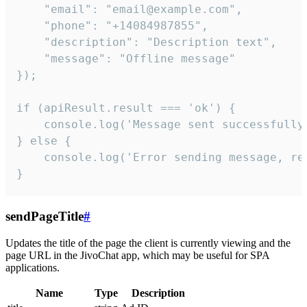
    "email": "email@example.com",

    "phone": "+14084987855",

    "description": "Description text",

    "message": "Offline message"

});

if (apiResult.result === 'ok') {

    console.log('Message sent successfully'
} else {

    console.log('Error sending message, rea
}
sendPageTitle
#
Updates the title of the page the client is currently viewing and the
page URL in the JivoChat app, which may be useful for SPA
applications.
Name
Type
Description