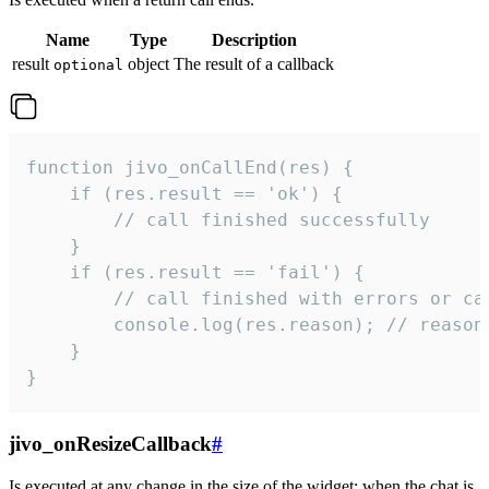
Name
Type
Description
result
object
The result of a callback
optional
function jivo_onCallEnd(res) {

    if (res.result == 'ok') {

        // call finished successfully

    }

    if (res.result == 'fail') {

        // call finished with errors or can
        console.log(res.reason); // reason 
    }

}
jivo_onResizeCallback
#
Is executed at any change in the size of the widget: when the chat is