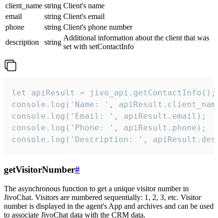
client_name
string
Client's name
email
string
Client's email
phone
string
Client's phone number
Additional information about the client that was
description
string
set with setContactInfo
let apiResult = jivo_api.getContactInfo();

console.log('Name: ', apiResult.client_name
console.log('Email: ', apiResult.email);

console.log('Phone: ', apiResult.phone);

console.log('Description: ', apiResult.des
getVisitorNumber
#
The asynchronous function to get a unique visitor number in
JivoChat. Visitors are numbered sequentially: 1, 2, 3, etc. Visitor
number is displayed in the agent's App and archives and can be used
to associate JivoChat data with the CRM data.