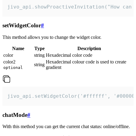
jivo_api.showProactiveInvitation("How can 
setWidgetColor
#
This method allows you to change the widget color.
Name
Type
Description
color
string
Hexadecimal color code
color2
Hexadecimal colour code is used to create
string
gradient
optional
jivo_api.setWidgetColor('#ffffff', '#00000
chatMode
#
With this method you can get the current chat status: online/offline.