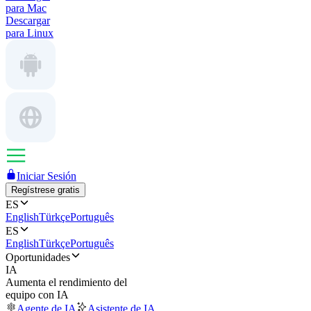
para Mac
Descargar
para Linux
Iniciar Sesión
Regístrese gratis
ES
English
Türkçe
Português
ES
English
Türkçe
Português
Oportunidades
IA
Aumenta el rendimiento del
equipo con IA
Agente de IA
Asistente de IA