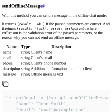
sendOfflineMessage
#
With this method you can send a message in the offline chat mode.
It returns
if the passed parameters are correct. And
{result: 'ok'}
it returns
, where
{result: 'fail', error: errReason}
errReason is the validation error of the passed parameters, or the
reason why you can not send an offline message.
Name
Type
Description
name
string
Client's name
email
string
Client's email
phone
string
Client's phone number
description
string
Additional information about the client
message
string
Offline message text
let apiResult = jivo_api.sendOfflineMessage
    "name": "John Smith",

    "email": "email@example.com",
