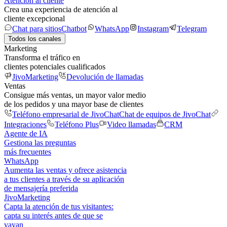
Atención al cliente
Crea una experiencia de atención al
cliente excepcional
Chat para sitios
Chatbot
WhatsApp
Instagram
Telegram
Todos los canales
Marketing
Transforma el tráfico en
clientes potenciales cualificados
JivoMarketing
Devolución de llamadas
Ventas
Consigue más ventas, un mayor valor medio
de los pedidos y una mayor base de clientes
Teléfono empresarial de JivoChat
Chat de equipos de JivoChat
Integraciones
Teléfono Plus
Video llamadas
CRM
Agente de IA
Gestiona las preguntas
más frecuentes
WhatsApp
Aumenta las ventas y ofrece asistencia
a tus clientes a través de su aplicación
de mensajería preferida
JivoMarketing
Capta la atención de tus visitantes:
capta su interés antes de que se
vayan