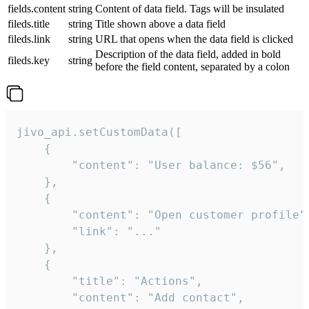
fields.content
string
Content of data field. Tags will be insulated
fileds.title
string
Title shown above a data field
fileds.link
string
URL that opens when the data field is clicked
Description of the data field, added in bold
fileds.key
string
before the field content, separated by a colon
jivo_api.setCustomData([

    {

        "content": "User balance: $56",

    },

    {

        "content": "Open customer profile",
        "link": "..."

    },

    {

        "title": "Actions",

        "content": "Add contact",
