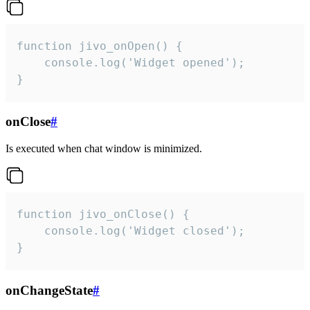
function jivo_onOpen() {

    console.log('Widget opened');

}
onClose
#
Is executed when chat window is minimized.
function jivo_onClose() {

    console.log('Widget closed');

}
onChangeState
#