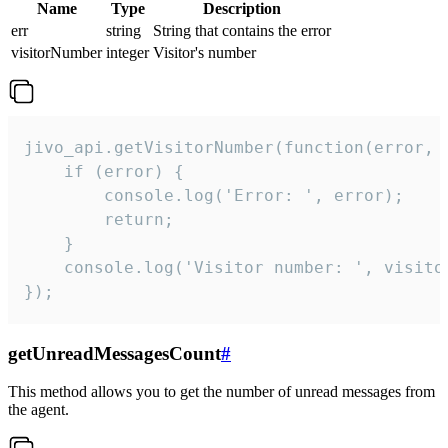
Name
Type
Description
err
string
String that contains the error
visitorNumber
integer
Visitor's number
jivo_api.getVisitorNumber(function(error, v
    if (error) {

        console.log('Error: ', error);

        return;

    }  

    console.log('Visitor number: ', visitor
});
getUnreadMessagesCount
#
This method allows you to get the number of unread messages from
the agent.