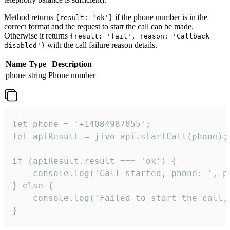
Method returns
if the phone number is in the
{result: 'ok'}
correct format and the request to start the call can be made.
Otherwise it returns
{result: 'fail', reason: 'Callback
with the call failure reason details.
disabled'}
Name
Type
Description
phone
string
Phone number
let phone = '+14084987855';

let apiResult = jivo_api.startCall(phone);

if (apiResult.result === 'ok') {

    console.log('Call started, phone: ', ph
} else {

    console.log('Failed to start the call,
}