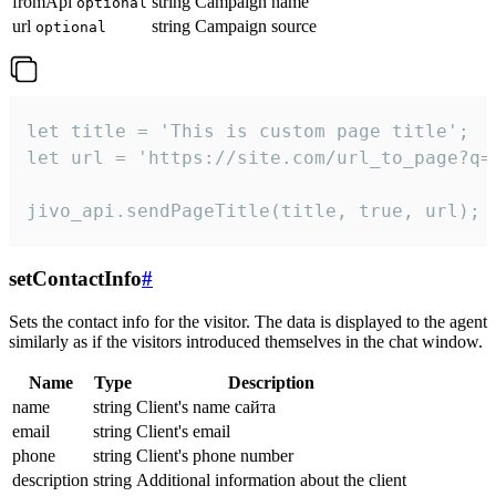
fromApi
string
Campaign name
optional
url
string
Campaign source
optional
let title = 'This is custom page title';

let url = 'https://site.com/url_to_page?q=p
jivo_api.sendPageTitle(title, true, url);
setContactInfo
#
Sets the contact info for the visitor. The data is displayed to the agent
similarly as if the visitors introduced themselves in the chat window.
Name
Type
Description
name
string
Client's name сайта
email
string
Client's email
phone
string
Client's phone number
description
string
Additional information about the client