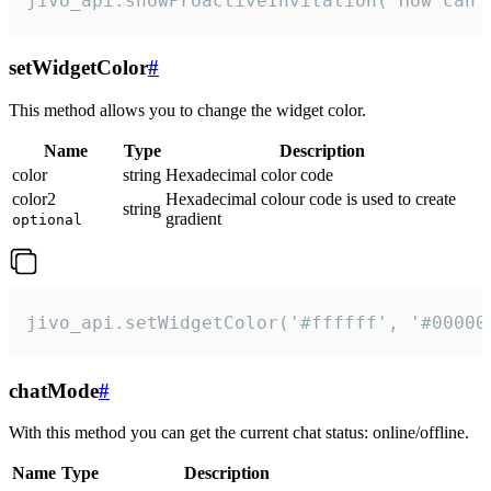
jivo_api.showProactiveInvitation("How can 
setWidgetColor
#
This method allows you to change the widget color.
Name
Type
Description
color
string
Hexadecimal color code
color2
Hexadecimal colour code is used to create
string
gradient
optional
jivo_api.setWidgetColor('#ffffff', '#00000
chatMode
#
With this method you can get the current chat status: online/offline.
Name
Type
Description