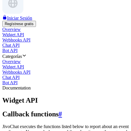
Iniciar Sesión
Regístrese gratis
Overview
Widget API
Webhooks API
Chat API
Bot API
Categorías
Overview
Widget API
Webhooks API
Chat API
Bot API
Documentation
Widget API
Callback functions
#
JivoChat executes the functions listed below to report about an event