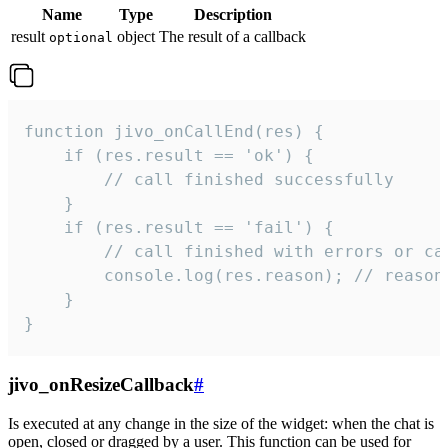
Name
Type
Description
result
object
The result of a callback
optional
function jivo_onCallEnd(res) {

    if (res.result == 'ok') {

        // call finished successfully

    }

    if (res.result == 'fail') {

        // call finished with errors or can
        console.log(res.reason); // reason 
    }

}
jivo_onResizeCallback
#
Is executed at any change in the size of the widget: when the chat is
open, closed or dragged by a user. This function can be used for