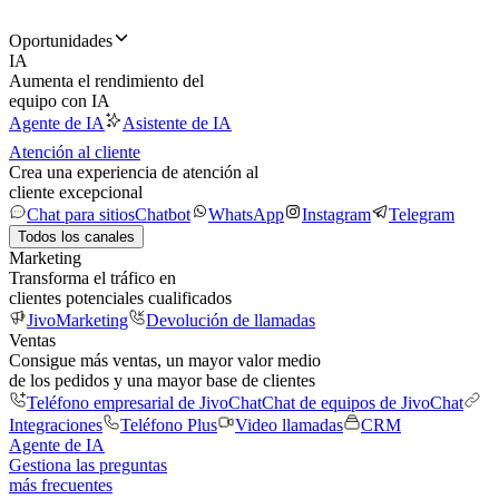
Oportunidades
IA
Aumenta el rendimiento del
equipo con IA
Agente de IA
Asistente de IA
Atención al cliente
Crea una experiencia de atención al
cliente excepcional
Chat para sitios
Chatbot
WhatsApp
Instagram
Telegram
Todos los canales
Marketing
Transforma el tráfico en
clientes potenciales cualificados
JivoMarketing
Devolución de llamadas
Ventas
Consigue más ventas, un mayor valor medio
de los pedidos y una mayor base de clientes
Teléfono empresarial de JivoChat
Chat de equipos de JivoChat
Integraciones
Teléfono Plus
Video llamadas
CRM
Agente de IA
Gestiona las preguntas
más frecuentes