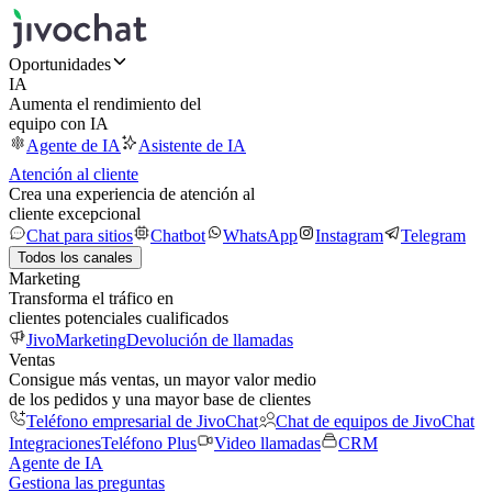
Oportunidades
IA
Aumenta el rendimiento del
equipo con IA
Agente de IA
Asistente de IA
Atención al cliente
Crea una experiencia de atención al
cliente excepcional
Chat para sitios
Chatbot
WhatsApp
Instagram
Telegram
Todos los canales
Marketing
Transforma el tráfico en
clientes potenciales cualificados
JivoMarketing
Devolución de llamadas
Ventas
Consigue más ventas, un mayor valor medio
de los pedidos y una mayor base de clientes
Teléfono empresarial de JivoChat
Chat de equipos de JivoChat
Integraciones
Teléfono Plus
Video llamadas
CRM
Agente de IA
Gestiona las preguntas