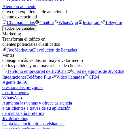
Atención al cliente
Crea una experiencia de atención al
cliente excepcional
Chat para sitios
Chatbot
WhatsApp
Instagram
Telegram
Todos los canales
Marketing
Transforma el tráfico en
clientes potenciales cualificados
JivoMarketing
Devolución de llamadas
Ventas
Consigue más ventas, un mayor valor medio
de los pedidos y una mayor base de clientes
Teléfono empresarial de JivoChat
Chat de equipos de JivoChat
Integraciones
Teléfono Plus
Video llamadas
CRM
Agente de IA
Gestiona las preguntas
más frecuentes
WhatsApp
Aumenta las ventas y ofrece asistencia
a tus clientes a través de su aplicación
de mensajería preferida
JivoMarketing
Capta la atención de tus visitantes:
capta su interés antes de que se