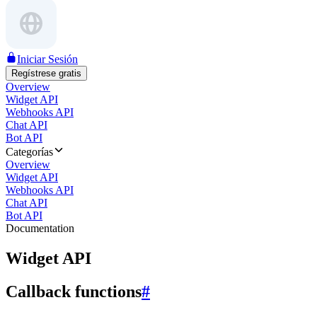
Iniciar Sesión
Regístrese gratis
Overview
Widget API
Webhooks API
Chat API
Bot API
Categorías
Overview
Widget API
Webhooks API
Chat API
Bot API
Documentation
Widget API
Callback functions
#