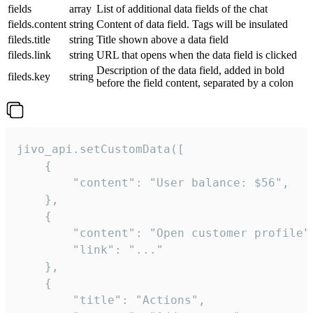
fields
array
List of additional data fields of the chat
fields.content
string
Content of data field. Tags will be insulated
fileds.title
string
Title shown above a data field
fileds.link
string
URL that opens when the data field is clicked
Description of the data field, added in bold
fileds.key
string
before the field content, separated by a colon
jivo_api.setCustomData([

    {

        "content": "User balance: $56",

    },

    {

        "content": "Open customer profile",
        "link": "..."

    },

    {

        "title": "Actions",
