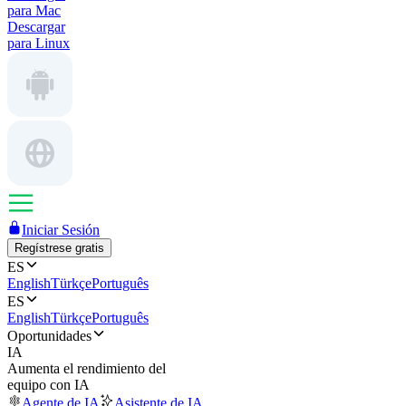
para Mac
Descargar
para Linux
Iniciar Sesión
Regístrese gratis
ES
English
Türkçe
Português
ES
English
Türkçe
Português
Oportunidades
IA
Aumenta el rendimiento del
equipo con IA
Agente de IA
Asistente de IA