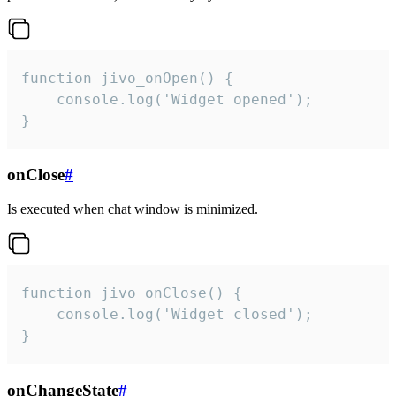
function jivo_onOpen() {

    console.log('Widget opened');

}
onClose
#
Is executed when chat window is minimized.
function jivo_onClose() {

    console.log('Widget closed');

}
onChangeState
#