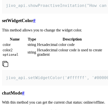
jivo_api.showProactiveInvitation("How can 
setWidgetColor
#
This method allows you to change the widget color.
Name
Type
Description
color
string
Hexadecimal color code
color2
Hexadecimal colour code is used to create
string
gradient
optional
jivo_api.setWidgetColor('#ffffff', '#00000
chatMode
#
With this method you can get the current chat status: online/offline.