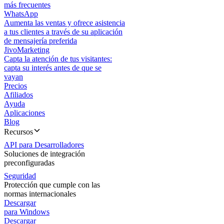
más frecuentes
WhatsApp
Aumenta las ventas y ofrece asistencia
a tus clientes a través de su aplicación
de mensajería preferida
JivoMarketing
Capta la atención de tus visitantes:
capta su interés antes de que se
vayan
Precios
Afiliados
Ayuda
Aplicaciones
Blog
Recursos
API para Desarrolladores
Soluciones de integración
preconfiguradas
Seguridad
Protección que cumple con las
normas internacionales
Descargar
para Windows
Descargar