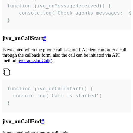
function jivo_onMessageReceived() {

	console.log(`Check agents messages:  ${i++}`)

}
jivo_onCallStart
#
Is executed when the phone call is started. A client can order a call
through the callback form, also the call can be initiated via API
method
jivo_api.startCall()
.
function jivo_onCallStart() {

  console.log('Call is started')

}
jivo_onCallEnd
#
Is executed when a return call ends.