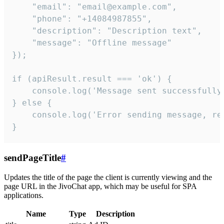
    "email": "email@example.com",

    "phone": "+14084987855",

    "description": "Description text",

    "message": "Offline message"

});

if (apiResult.result === 'ok') {

    console.log('Message sent successfully'
} else {

    console.log('Error sending message, rea
}
sendPageTitle
#
Updates the title of the page the client is currently viewing and the
page URL in the JivoChat app, which may be useful for SPA
applications.
Name
Type
Description