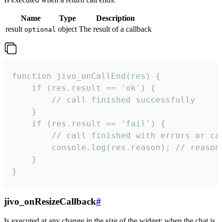
Name
Type
Description
result
object
The result of a callback
optional
function jivo_onCallEnd(res) {

    if (res.result == 'ok') {

        // call finished successfully

    }

    if (res.result == 'fail') {

        // call finished with errors or can
        console.log(res.reason); // reason 
    }

}
jivo_onResizeCallback
#
Is executed at any change in the size of the widget: when the chat is