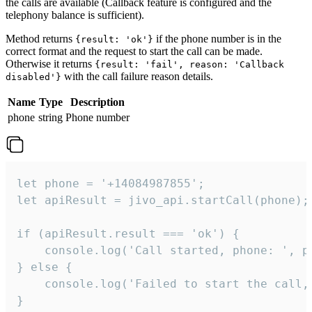
the calls are available (Callback feature is configured and the
telephony balance is sufficient).
Method returns
if the phone number is in the
{result: 'ok'}
correct format and the request to start the call can be made.
Otherwise it returns
{result: 'fail', reason: 'Callback
with the call failure reason details.
disabled'}
Name
Type
Description
phone
string
Phone number
let phone = '+14084987855';

let apiResult = jivo_api.startCall(phone);

if (apiResult.result === 'ok') {

    console.log('Call started, phone: ', ph
} else {

    console.log('Failed to start the call,
}