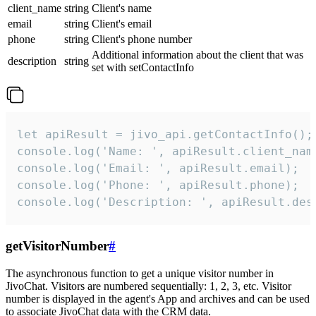
client_name
string
Client's name
email
string
Client's email
phone
string
Client's phone number
Additional information about the client that was
description
string
set with setContactInfo
let apiResult = jivo_api.getContactInfo();

console.log('Name: ', apiResult.client_name
console.log('Email: ', apiResult.email);

console.log('Phone: ', apiResult.phone);

console.log('Description: ', apiResult.des
getVisitorNumber
#
The asynchronous function to get a unique visitor number in
JivoChat. Visitors are numbered sequentially: 1, 2, 3, etc. Visitor
number is displayed in the agent's App and archives and can be used
to associate JivoChat data with the CRM data.