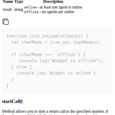
Name
Type
Description
- at least one agent is online
online
result
string
- no agents are online
offline
function jivo_onLoadCallback() {

  let chatMode = jivo_api.chatMode();

  if (chatMode === 'offline') {

     console.log("Widget is offline");

  } else {

    console.log('Widget is online')

  }

}
startCall
#
Method allows you to start a return call to the specified number, if