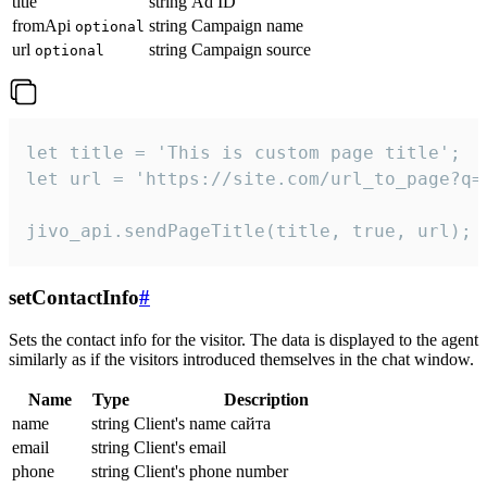
title
string
Ad ID
fromApi
string
Campaign name
optional
url
string
Campaign source
optional
let title = 'This is custom page title';

let url = 'https://site.com/url_to_page?q=p
jivo_api.sendPageTitle(title, true, url);
setContactInfo
#
Sets the contact info for the visitor. The data is displayed to the agent
similarly as if the visitors introduced themselves in the chat window.
Name
Type
Description
name
string
Client's name сайта
email
string
Client's email
phone
string
Client's phone number