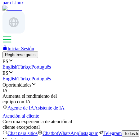
para Linux
Iniciar Sesión
Regístrese gratis
ES
English
Türkçe
Português
ES
English
Türkçe
Português
Oportunidades
IA
Aumenta el rendimiento del
equipo con IA
Agente de IA
Asistente de IA
Atención al cliente
Crea una experiencia de atención al
cliente excepcional
Chat para sitios
Chatbot
WhatsApp
Instagram
Telegram
Todos l