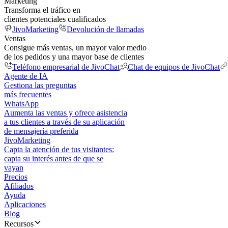
Marketing
Transforma el tráfico en
clientes potenciales cualificados
JivoMarketing
Devolución de llamadas
Ventas
Consigue más ventas, un mayor valor medio
de los pedidos y una mayor base de clientes
Teléfono empresarial de JivoChat
Chat de equipos de JivoChat
Agente de IA
Gestiona las preguntas
más frecuentes
WhatsApp
Aumenta las ventas y ofrece asistencia
a tus clientes a través de su aplicación
de mensajería preferida
JivoMarketing
Capta la atención de tus visitantes:
capta su interés antes de que se
vayan
Precios
Afiliados
Ayuda
Aplicaciones
Blog
Recursos