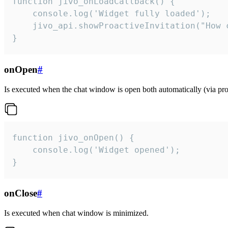
function jivo_onLoadCallback() {

    console.log('Widget fully loaded');

    jivo_api.showProactiveInvitation("How c
}
onOpen
#
Is executed when the chat window is open both automatically (via proa
function jivo_onOpen() {

    console.log('Widget opened');

}
onClose
#
Is executed when chat window is minimized.