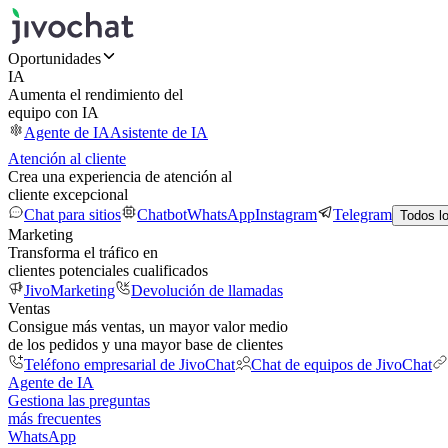
Oportunidades
IA
Aumenta el rendimiento del
equipo con IA
Agente de IA
Asistente de IA
Atención al cliente
Crea una experiencia de atención al
cliente excepcional
Chat para sitios
Chatbot
WhatsApp
Instagram
Telegram
Todos l
Marketing
Transforma el tráfico en
clientes potenciales cualificados
JivoMarketing
Devolución de llamadas
Ventas
Consigue más ventas, un mayor valor medio
de los pedidos y una mayor base de clientes
Teléfono empresarial de JivoChat
Chat de equipos de JivoChat
Agente de IA
Gestiona las preguntas
más frecuentes
WhatsApp