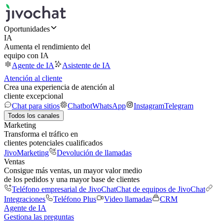
Oportunidades
IA
Aumenta el rendimiento del
equipo con IA
Agente de IA
Asistente de IA
Atención al cliente
Crea una experiencia de atención al
cliente excepcional
Chat para sitios
Chatbot
WhatsApp
Instagram
Telegram
Todos los canales
Marketing
Transforma el tráfico en
clientes potenciales cualificados
JivoMarketing
Devolución de llamadas
Ventas
Consigue más ventas, un mayor valor medio
de los pedidos y una mayor base de clientes
Teléfono empresarial de JivoChat
Chat de equipos de JivoChat
Integraciones
Teléfono Plus
Video llamadas
CRM
Agente de IA
Gestiona las preguntas