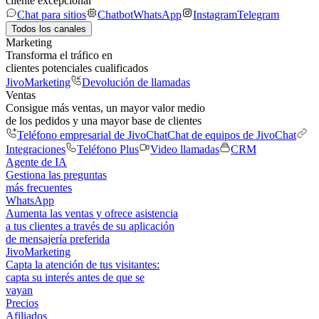
cliente excepcional
Chat para sitios
Chatbot
WhatsApp
Instagram
Telegram
Todos los canales
Marketing
Transforma el tráfico en
clientes potenciales cualificados
JivoMarketing
Devolución de llamadas
Ventas
Consigue más ventas, un mayor valor medio
de los pedidos y una mayor base de clientes
Teléfono empresarial de JivoChat
Chat de equipos de JivoChat
Integraciones
Teléfono Plus
Video llamadas
CRM
Agente de IA
Gestiona las preguntas
más frecuentes
WhatsApp
Aumenta las ventas y ofrece asistencia
a tus clientes a través de su aplicación
de mensajería preferida
JivoMarketing
Capta la atención de tus visitantes:
capta su interés antes de que se
vayan
Precios
Afiliados