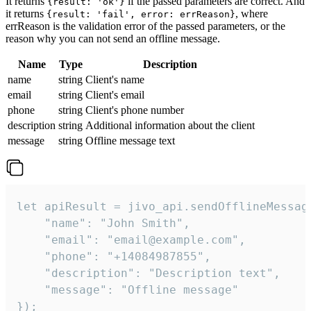
It returns
if the passed parameters are correct. And
{result: 'ok'}
it returns
, where
{result: 'fail', error: errReason}
errReason is the validation error of the passed parameters, or the
reason why you can not send an offline message.
Name
Type
Description
name
string
Client's name
email
string
Client's email
phone
string
Client's phone number
description
string
Additional information about the client
message
string
Offline message text
let apiResult = jivo_api.sendOfflineMessage
    "name": "John Smith",

    "email": "email@example.com",

    "phone": "+14084987855",

    "description": "Description text",

    "message": "Offline message"

});
