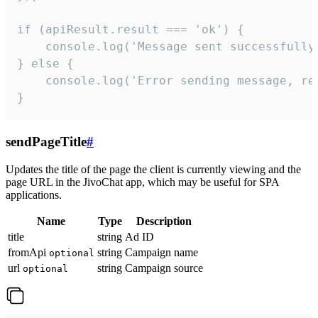
if (apiResult.result === 'ok') {

    console.log('Message sent successfully'
} else {

    console.log('Error sending message, rea
}
sendPageTitle
#
Updates the title of the page the client is currently viewing and the
page URL in the JivoChat app, which may be useful for SPA
applications.
Name
Type
Description
title
string
Ad ID
fromApi
string
Campaign name
optional
url
string
Campaign source
optional