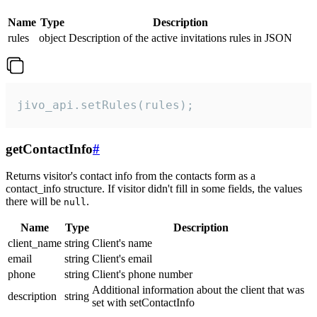
Name
Type
Description
rules
object
Description of the active invitations rules in JSON
jivo_api.setRules(rules);
getContactInfo
#
Returns visitor's contact info from the contacts form as a
contact_info structure. If visitor didn't fill in some fields, the values
there will be
.
null
Name
Type
Description
client_name
string
Client's name
email
string
Client's email
phone
string
Client's phone number
Additional information about the client that was
description
string
set with setContactInfo