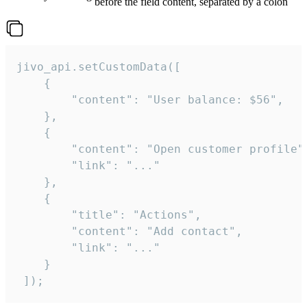
before the field content, separated by a colon
jivo_api.setCustomData([

    {

        "content": "User balance: $56",

    },

    {

        "content": "Open customer profile",
        "link": "..."

    },

    {

        "title": "Actions",

        "content": "Add contact",

        "link": "..."

    }

 ]);