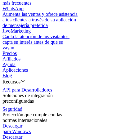
más frecuentes
WhatsApp
Aumenta las ventas y ofrece asistencia
a tus clientes a través de su aplicación
de mensajería preferida
JivoMarketing
Capta la atención de tus visitantes:
capta su interés antes de que se
vayan
Precios
Afiliados
Ayuda
Aplicaciones
Blog
Recursos
API para Desarrolladores
Soluciones de integración
preconfiguradas
Seguridad
Protección que cumple con las
normas internacionales
Descargar
para Windows
Descargar