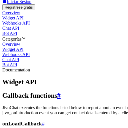
Iniciar Sesión
Regístrese gratis
Overview
Widget API
Webhooks API
Chat API
Bot API
Categorías
Overview
Widget API
Webhooks API
Chat API
Bot API
Documentation
Widget API
Callback functions
#
JivoChat executes the functions listed below to report about an event 
jivo_onIntroduction event you can get contact details entered by a clie
onLoadCallback
#