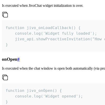
Is executed when JivoChat widget initialization is over.
function jivo_onLoadCallback() {

    console.log('Widget fully loaded');

    jivo_api.showProactiveInvitation("How c
}
onOpen
#
Is executed when the chat window is open both automatically (via proa
function jivo_onOpen() {

    console.log('Widget opened');

}