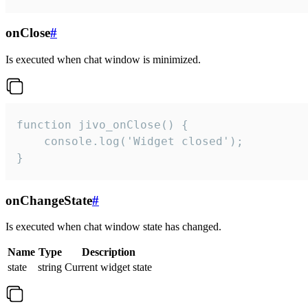
onClose
#
Is executed when chat window is minimized.
function jivo_onClose() {

    console.log('Widget closed');

}
onChangeState
#
Is executed when chat window state has changed.
Name
Type
Description
state
string
Current widget state