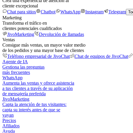
Crea una experiencia de atención al
cliente excepcional
Chat para sitios
Chatbot
WhatsApp
Instagram
Telegram
To
Marketing
Transforma el tráfico en
clientes potenciales cualificados
JivoMarketing
Devolución de llamadas
Ventas
Consigue más ventas, un mayor valor medio
de los pedidos y una mayor base de clientes
Teléfono empresarial de JivoChat
Chat de equipos de JivoChat
Agente de IA
Gestiona las preguntas
más frecuentes
WhatsApp
Aumenta las ventas y ofrece asistencia
a tus clientes a través de su aplicación
de mensajería preferida
JivoMarketing
Capta la atención de tus visitantes:
capta su interés antes de que se
vayan
Precios
Afiliados
Ayuda