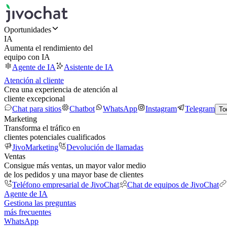
Oportunidades
IA
Aumenta el rendimiento del
equipo con IA
Agente de IA
Asistente de IA
Atención al cliente
Crea una experiencia de atención al
cliente excepcional
Chat para sitios
Chatbot
WhatsApp
Instagram
Telegram
To
Marketing
Transforma el tráfico en
clientes potenciales cualificados
JivoMarketing
Devolución de llamadas
Ventas
Consigue más ventas, un mayor valor medio
de los pedidos y una mayor base de clientes
Teléfono empresarial de JivoChat
Chat de equipos de JivoChat
Agente de IA
Gestiona las preguntas
más frecuentes
WhatsApp