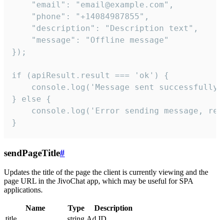
    "email": "email@example.com",

    "phone": "+14084987855",

    "description": "Description text",

    "message": "Offline message"

});

if (apiResult.result === 'ok') {

    console.log('Message sent successfully'
} else {

    console.log('Error sending message, rea
}
sendPageTitle
#
Updates the title of the page the client is currently viewing and the
page URL in the JivoChat app, which may be useful for SPA
applications.
Name
Type
Description
title
string
Ad ID