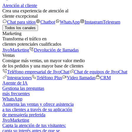
Atención al cliente
Crea una experiencia de atención al
cliente excepcional
Chat para sitios
Chatbot
WhatsApp
Instagram
Telegram
Todos los canales
Marketing
Transforma el tráfico en
clientes potenciales cualificados
JivoMarketing
Devolución de llamadas
Ventas
Consigue más ventas, un mayor valor medio
de los pedidos y una mayor base de clientes
Teléfono empresarial de JivoChat
Chat de equipos de JivoChat
Integraciones
Teléfono Plus
Video llamadas
CRM
Agente de IA
Gestiona las preguntas
más frecuentes
WhatsApp
Aumenta las ventas y ofrece asistencia
a tus clientes a través de su aplicación
de mensajería preferida
JivoMarketing
Capta la atención de tus visitantes:
capta su interés antes de que se