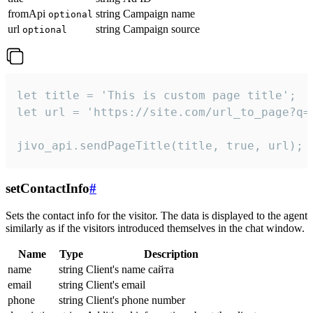
fromApi
string
Campaign name
optional
url
string
Campaign source
optional
let title = 'This is custom page title';

let url = 'https://site.com/url_to_page?q=p
jivo_api.sendPageTitle(title, true, url);
setContactInfo
#
Sets the contact info for the visitor. The data is displayed to the agent
similarly as if the visitors introduced themselves in the chat window.
Name
Type
Description
name
string
Client's name сайта
email
string
Client's email
phone
string
Client's phone number