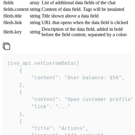
fields
array
List of additional data fields of the chat
fields.content
string
Content of data field. Tags will be insulated
fileds.title
string
Title shown above a data field
fileds.link
string
URL that opens when the data field is clicked
Description of the data field, added in bold
fileds.key
string
before the field content, separated by a colon
jivo_api.setCustomData([

    {

        "content": "User balance: $56",

    },

    {

        "content": "Open customer profile",
        "link": "..."

    },

    {

        "title": "Actions",
