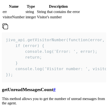
Name
Type
Description
err
string
String that contains the error
visitorNumber
integer
Visitor's number
jivo_api.getVisitorNumber(function(error, v
    if (error) {

        console.log('Error: ', error);

        return;

    }  

    console.log('Visitor number: ', visitor
});
getUnreadMessagesCount
#
This method allows you to get the number of unread messages from
the agent.