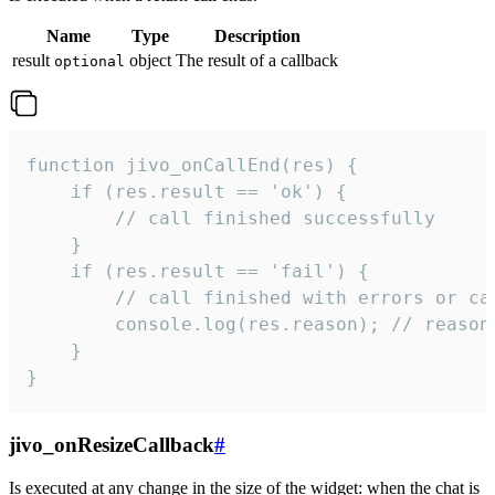
Name
Type
Description
result
object
The result of a callback
optional
function jivo_onCallEnd(res) {

    if (res.result == 'ok') {

        // call finished successfully

    }

    if (res.result == 'fail') {

        // call finished with errors or can
        console.log(res.reason); // reason 
    }

}
jivo_onResizeCallback
#
Is executed at any change in the size of the widget: when the chat is