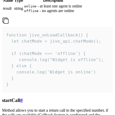
Name
Type
Description
- at least one agent is online
online
result
string
- no agents are online
offline
function jivo_onLoadCallback() {

  let chatMode = jivo_api.chatMode();

  if (chatMode === 'offline') {

     console.log("Widget is offline");

  } else {

    console.log('Widget is online')

  }

}
startCall
#
Method allows you to start a return call to the specified number, if
the calls are available (Callback feature is configured and the