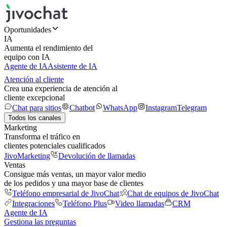
Oportunidades
IA
Aumenta el rendimiento del
equipo con IA
Agente de IA
Asistente de IA
Atención al cliente
Crea una experiencia de atención al
cliente excepcional
Chat para sitios
Chatbot
WhatsApp
Instagram
Telegram
Todos los canales
Marketing
Transforma el tráfico en
clientes potenciales cualificados
JivoMarketing
Devolución de llamadas
Ventas
Consigue más ventas, un mayor valor medio
de los pedidos y una mayor base de clientes
Teléfono empresarial de JivoChat
Chat de equipos de JivoChat
Integraciones
Teléfono Plus
Video llamadas
CRM
Agente de IA
Gestiona las preguntas