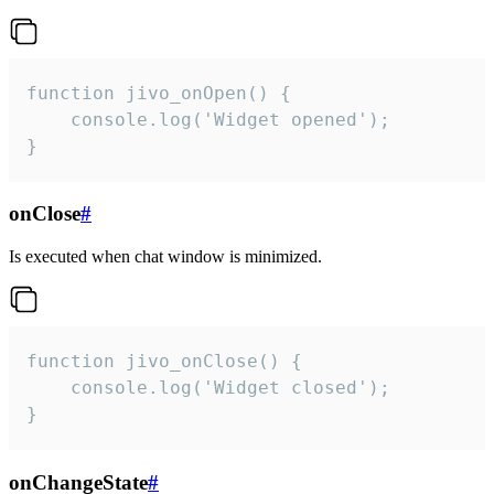
function jivo_onOpen() {

    console.log('Widget opened');

}
onClose
#
Is executed when chat window is minimized.
function jivo_onClose() {

    console.log('Widget closed');

}
onChangeState
#