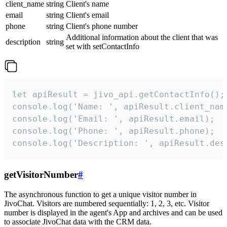
client_name
string
Client's name
email
string
Client's email
phone
string
Client's phone number
Additional information about the client that was
description
string
set with setContactInfo
let apiResult = jivo_api.getContactInfo();

console.log('Name: ', apiResult.client_name
console.log('Email: ', apiResult.email);

console.log('Phone: ', apiResult.phone);

console.log('Description: ', apiResult.des
getVisitorNumber
#
The asynchronous function to get a unique visitor number in
JivoChat. Visitors are numbered sequentially: 1, 2, 3, etc. Visitor
number is displayed in the agent's App and archives and can be used
to associate JivoChat data with the CRM data.