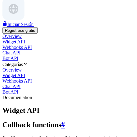
Iniciar Sesión
Regístrese gratis
Overview
Widget API
Webhooks API
Chat API
Bot API
Categorías
Overview
Widget API
Webhooks API
Chat API
Bot API
Documentation
Widget API
Callback functions
#