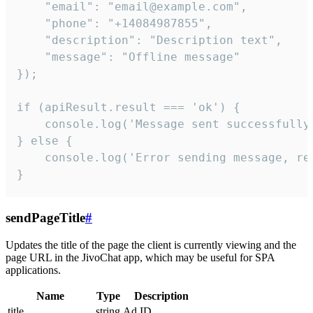
    "email": "email@example.com",

    "phone": "+14084987855",

    "description": "Description text",

    "message": "Offline message"

});

if (apiResult.result === 'ok') {

    console.log('Message sent successfully'
} else {

    console.log('Error sending message, rea
}
sendPageTitle
#
Updates the title of the page the client is currently viewing and the
page URL in the JivoChat app, which may be useful for SPA
applications.
Name
Type
Description
title
string
Ad ID