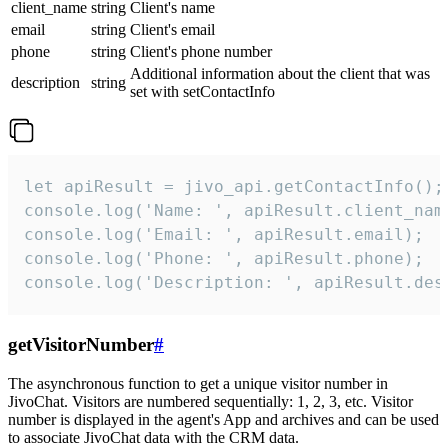
client_name
string
Client's name
email
string
Client's email
phone
string
Client's phone number
Additional information about the client that was
description
string
set with setContactInfo
let apiResult = jivo_api.getContactInfo();

console.log('Name: ', apiResult.client_name
console.log('Email: ', apiResult.email);

console.log('Phone: ', apiResult.phone);

console.log('Description: ', apiResult.des
getVisitorNumber
#
The asynchronous function to get a unique visitor number in
JivoChat. Visitors are numbered sequentially: 1, 2, 3, etc. Visitor
number is displayed in the agent's App and archives and can be used
to associate JivoChat data with the CRM data.