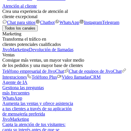
Atención al cliente
Crea una experiencia de atención al
cliente excepcional
Chat para sitios
Chatbot
WhatsApp
Instagram
Telegram
Todos los canales
Marketing
Transforma el tráfico en
clientes potenciales cualificados
JivoMarketing
Devolución de llamadas
Ventas
Consigue más ventas, un mayor valor medio
de los pedidos y una mayor base de clientes
Teléfono empresarial de JivoChat
Chat de equipos de JivoChat
Integraciones
Teléfono Plus
Video llamadas
CRM
Agente de IA
Gestiona las preguntas
más frecuentes
WhatsApp
Aumenta las ventas y ofrece asistencia
a tus clientes a través de su aplicación
de mensajería preferida
JivoMarketing
Capta la atención de tus visitantes:
capta su interés antes de que se