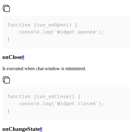
function jivo_onOpen() {

    console.log('Widget opened');

}
onClose
#
Is executed when chat window is minimized.
function jivo_onClose() {

    console.log('Widget closed');

}
onChangeState
#