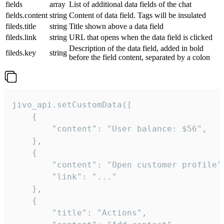
fields
array
List of additional data fields of the chat
fields.content
string
Content of data field. Tags will be insulated
fileds.title
string
Title shown above a data field
fileds.link
string
URL that opens when the data field is clicked
Description of the data field, added in bold
fileds.key
string
before the field content, separated by a colon
jivo_api.setCustomData([

    {

        "content": "User balance: $56",

    },

    {

        "content": "Open customer profile",
        "link": "..."

    },

    {

        "title": "Actions",
