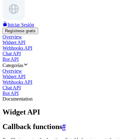
Iniciar Sesión
Regístrese gratis
Overview
Widget API
Webhooks API
Chat API
Bot API
Categorías
Overview
Widget API
Webhooks API
Chat API
Bot API
Documentation
Widget API
Callback functions
#