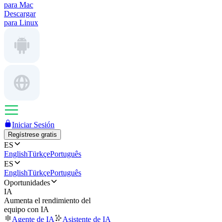
para Mac
Descargar
para Linux
Iniciar Sesión
Regístrese gratis
ES
English
Türkçe
Português
ES
English
Türkçe
Português
Oportunidades
IA
Aumenta el rendimiento del
equipo con IA
Agente de IA
Asistente de IA