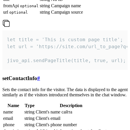
fromApi
string
Campaign name
optional
url
string
Campaign source
optional
let title = 'This is custom page title';

let url = 'https://site.com/url_to_page?q=p
jivo_api.sendPageTitle(title, true, url);
setContactInfo
#
Sets the contact info for the visitor. The data is displayed to the agent
similarly as if the visitors introduced themselves in the chat window.
Name
Type
Description
name
string
Client's name сайта
email
string
Client's email
phone
string
Client's phone number