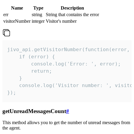
Name
Type
Description
err
string
String that contains the error
visitorNumber
integer
Visitor's number
jivo_api.getVisitorNumber(function(error, v
    if (error) {

        console.log('Error: ', error);

        return;

    }  

    console.log('Visitor number: ', visitor
});
getUnreadMessagesCount
#
This method allows you to get the number of unread messages from
the agent.