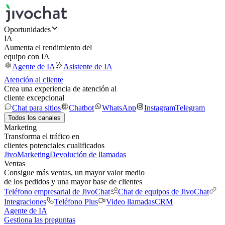
Oportunidades
IA
Aumenta el rendimiento del
equipo con IA
Agente de IA
Asistente de IA
Atención al cliente
Crea una experiencia de atención al
cliente excepcional
Chat para sitios
Chatbot
WhatsApp
Instagram
Telegram
Todos los canales
Marketing
Transforma el tráfico en
clientes potenciales cualificados
JivoMarketing
Devolución de llamadas
Ventas
Consigue más ventas, un mayor valor medio
de los pedidos y una mayor base de clientes
Teléfono empresarial de JivoChat
Chat de equipos de JivoChat
Integraciones
Teléfono Plus
Video llamadas
CRM
Agente de IA
Gestiona las preguntas