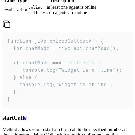
Name
Type
Description
- at least one agent is online
online
result
string
- no agents are online
offline
function jivo_onLoadCallback() {

  let chatMode = jivo_api.chatMode();

  if (chatMode === 'offline') {

     console.log("Widget is offline");

  } else {

    console.log('Widget is online')

  }

}
startCall
#
Method allows you to start a return call to the specified number, if
the calls are available (Callback feature is configured and the