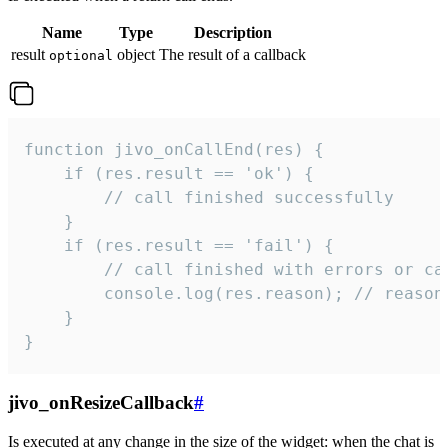
Name
Type
Description
result
object
The result of a callback
optional
function jivo_onCallEnd(res) {

    if (res.result == 'ok') {

        // call finished successfully

    }

    if (res.result == 'fail') {

        // call finished with errors or can
        console.log(res.reason); // reason 
    }

}
jivo_onResizeCallback
#
Is executed at any change in the size of the widget: when the chat is