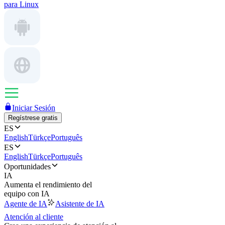
para Linux
Iniciar Sesión
Regístrese gratis
ES
English
Türkçe
Português
ES
English
Türkçe
Português
Oportunidades
IA
Aumenta el rendimiento del
equipo con IA
Agente de IA
Asistente de IA
Atención al cliente