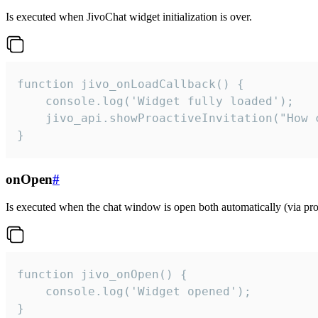
Is executed when JivoChat widget initialization is over.
function jivo_onLoadCallback() {

    console.log('Widget fully loaded');

    jivo_api.showProactiveInvitation("How c
}
onOpen
#
Is executed when the chat window is open both automatically (via proa
function jivo_onOpen() {

    console.log('Widget opened');

}