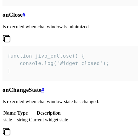
onClose
#
Is executed when chat window is minimized.
function jivo_onClose() {

    console.log('Widget closed');

}
onChangeState
#
Is executed when chat window state has changed.
Name
Type
Description
state
string
Current widget state