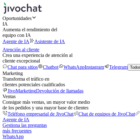
Oportunidades
IA
Aumenta el rendimiento del
equipo con IA
Agente de IA
Asistente de IA
Atención al cliente
Crea una experiencia de atención al
cliente excepcional
Chat para sitios
Chatbot
WhatsApp
Instagram
Telegram
Todos
Marketing
Transforma el tráfico en
clientes potenciales cualificados
JivoMarketing
Devolución de llamadas
Ventas
Consigue más ventas, un mayor valor medio
de los pedidos y una mayor base de clientes
Teléfono empresarial de JivoChat
Chat de equipos de JivoChat
Agente de IA
Gestiona las preguntas
más frecuentes
WhatsApp