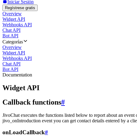
Iniciar Sesión
Regístrese gratis
Overview
Widget API
Webhooks API
Chat API
Bot API
Categorías
Overview
Widget API
Webhooks API
Chat API
Bot API
Documentation
Widget API
Callback functions
#
JivoChat executes the functions listed below to report about an event 
jivo_onIntroduction event you can get contact details entered by a clie
onLoadCallback
#