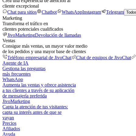
Crea una experiencia de atención al
cliente excepcional
Chat para sitios
Chatbot
WhatsApp
Instagram
Telegram
Todos
Marketing
Transforma el tráfico en
clientes potenciales cualificados
JivoMarketing
Devolución de llamadas
Ventas
Consigue más ventas, un mayor valor medio
de los pedidos y una mayor base de clientes
Teléfono empresarial de JivoChat
Chat de equipos de JivoChat
Agente de IA
Gestiona las preguntas
más frecuentes
WhatsApp
Aumenta las ventas y ofrece asistencia
a tus clientes a través de su aplicación
de mensajería preferida
JivoMarketing
Capta la atención de tus visitantes:
capta su interés antes de que se
vayan
Precios
Afiliados
Ayuda