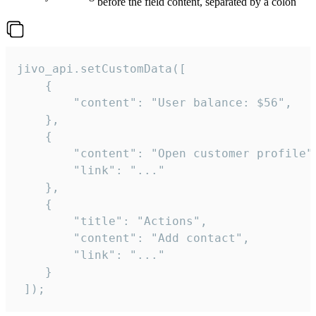
before the field content, separated by a colon
jivo_api.setCustomData([

    {

        "content": "User balance: $56",

    },

    {

        "content": "Open customer profile",
        "link": "..."

    },

    {

        "title": "Actions",

        "content": "Add contact",

        "link": "..."

    }

 ]);