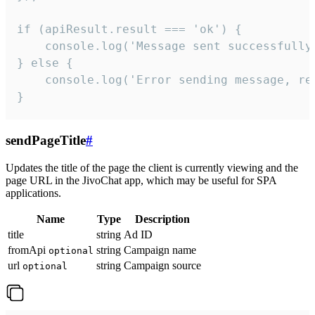
if (apiResult.result === 'ok') {

    console.log('Message sent successfully'
} else {

    console.log('Error sending message, rea
}
sendPageTitle
#
Updates the title of the page the client is currently viewing and the
page URL in the JivoChat app, which may be useful for SPA
applications.
Name
Type
Description
title
string
Ad ID
fromApi
string
Campaign name
optional
url
string
Campaign source
optional