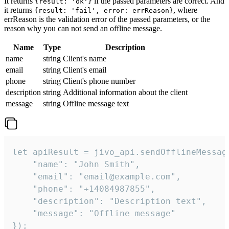
It returns
if the passed parameters are correct. And
{result: 'ok'}
it returns
, where
{result: 'fail', error: errReason}
errReason is the validation error of the passed parameters, or the
reason why you can not send an offline message.
Name
Type
Description
name
string
Client's name
email
string
Client's email
phone
string
Client's phone number
description
string
Additional information about the client
message
string
Offline message text
let apiResult = jivo_api.sendOfflineMessage
    "name": "John Smith",

    "email": "email@example.com",

    "phone": "+14084987855",

    "description": "Description text",

    "message": "Offline message"

});
