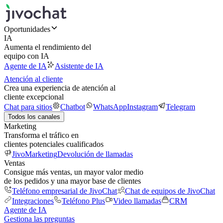
Oportunidades
IA
Aumenta el rendimiento del
equipo con IA
Agente de IA
Asistente de IA
Atención al cliente
Crea una experiencia de atención al
cliente excepcional
Chat para sitios
Chatbot
WhatsApp
Instagram
Telegram
Todos los canales
Marketing
Transforma el tráfico en
clientes potenciales cualificados
JivoMarketing
Devolución de llamadas
Ventas
Consigue más ventas, un mayor valor medio
de los pedidos y una mayor base de clientes
Teléfono empresarial de JivoChat
Chat de equipos de JivoChat
Integraciones
Teléfono Plus
Video llamadas
CRM
Agente de IA
Gestiona las preguntas