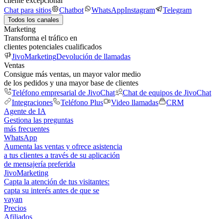
cliente excepcional
Chat para sitios
Chatbot
WhatsApp
Instagram
Telegram
Todos los canales
Marketing
Transforma el tráfico en
clientes potenciales cualificados
JivoMarketing
Devolución de llamadas
Ventas
Consigue más ventas, un mayor valor medio
de los pedidos y una mayor base de clientes
Teléfono empresarial de JivoChat
Chat de equipos de JivoChat
Integraciones
Teléfono Plus
Video llamadas
CRM
Agente de IA
Gestiona las preguntas
más frecuentes
WhatsApp
Aumenta las ventas y ofrece asistencia
a tus clientes a través de su aplicación
de mensajería preferida
JivoMarketing
Capta la atención de tus visitantes:
capta su interés antes de que se
vayan
Precios
Afiliados