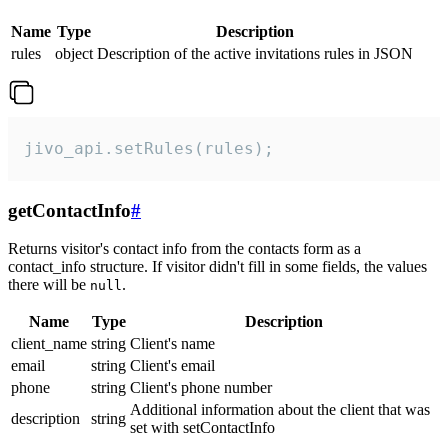
Name
Type
Description
rules
object
Description of the active invitations rules in JSON
jivo_api.setRules(rules);
getContactInfo
#
Returns visitor's contact info from the contacts form as a
contact_info structure. If visitor didn't fill in some fields, the values
there will be
.
null
Name
Type
Description
client_name
string
Client's name
email
string
Client's email
phone
string
Client's phone number
Additional information about the client that was
description
string
set with setContactInfo