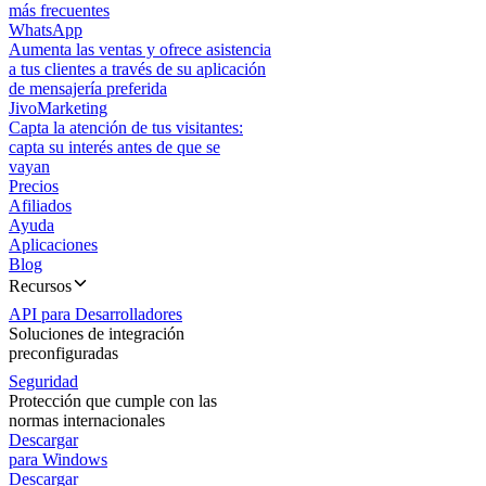
más frecuentes
WhatsApp
Aumenta las ventas y ofrece asistencia
a tus clientes a través de su aplicación
de mensajería preferida
JivoMarketing
Capta la atención de tus visitantes:
capta su interés antes de que se
vayan
Precios
Afiliados
Ayuda
Aplicaciones
Blog
Recursos
API para Desarrolladores
Soluciones de integración
preconfiguradas
Seguridad
Protección que cumple con las
normas internacionales
Descargar
para Windows
Descargar