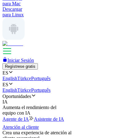
para Mac
Descargar
para Linux
Iniciar Sesión
Regístrese gratis
ES
English
Türkçe
Português
ES
English
Türkçe
Português
Oportunidades
IA
Aumenta el rendimiento del
equipo con IA
Agente de IA
Asistente de IA
Atención al cliente
Crea una experiencia de atención al