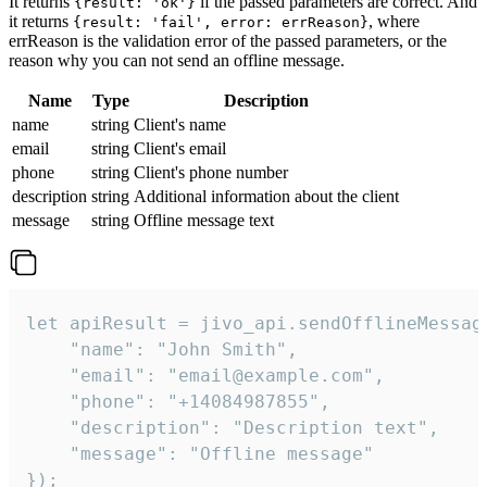
It returns
if the passed parameters are correct. And
{result: 'ok'}
it returns
, where
{result: 'fail', error: errReason}
errReason is the validation error of the passed parameters, or the
reason why you can not send an offline message.
Name
Type
Description
name
string
Client's name
email
string
Client's email
phone
string
Client's phone number
description
string
Additional information about the client
message
string
Offline message text
let apiResult = jivo_api.sendOfflineMessage
    "name": "John Smith",

    "email": "email@example.com",

    "phone": "+14084987855",

    "description": "Description text",

    "message": "Offline message"

});
