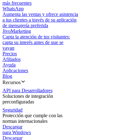
más frecuentes
WhatsApp
Aumenta las ventas y ofrece asistencia
a tus clientes a través de su aplicación
de mensajería preferida
JivoMarketing
Capta la atención de tus visitantes:
capta su interés antes de que se
vayan
Precios
Afiliados
Ayuda
Aplicaciones
Blog
Recursos
API para Desarrolladores
Soluciones de integración
preconfiguradas
Seguridad
Protección que cumple con las
normas internacionales
Descargar
para Windows
Descargar