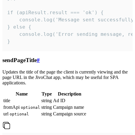
if (apiResult.result === 'ok') {

    console.log('Message sent successfully'
} else {

    console.log('Error sending message, rea
}
sendPageTitle
#
Updates the title of the page the client is currently viewing and the
page URL in the JivoChat app, which may be useful for SPA
applications.
Name
Type
Description
title
string
Ad ID
fromApi
string
Campaign name
optional
url
string
Campaign source
optional