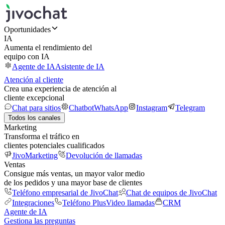
Oportunidades
IA
Aumenta el rendimiento del
equipo con IA
Agente de IA
Asistente de IA
Atención al cliente
Crea una experiencia de atención al
cliente excepcional
Chat para sitios
Chatbot
WhatsApp
Instagram
Telegram
Todos los canales
Marketing
Transforma el tráfico en
clientes potenciales cualificados
JivoMarketing
Devolución de llamadas
Ventas
Consigue más ventas, un mayor valor medio
de los pedidos y una mayor base de clientes
Teléfono empresarial de JivoChat
Chat de equipos de JivoChat
Integraciones
Teléfono Plus
Video llamadas
CRM
Agente de IA
Gestiona las preguntas