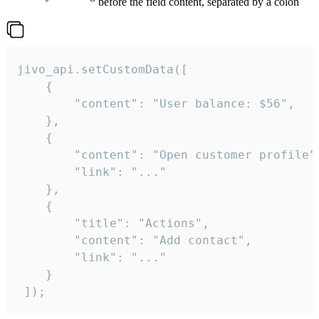
before the field content, separated by a colon
jivo_api.setCustomData([

    {

        "content": "User balance: $56",

    },

    {

        "content": "Open customer profile",
        "link": "..."

    },

    {

        "title": "Actions",

        "content": "Add contact",

        "link": "..."

    }

 ]);