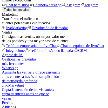
cliente excepcional
Chat para sitios
Chatbot
WhatsApp
Instagram
Telegram
Todos los canales
Marketing
Transforma el tráfico en
clientes potenciales cualificados
JivoMarketing
Devolución de llamadas
Ventas
Consigue más ventas, un mayor valor medio
de los pedidos y una mayor base de clientes
Teléfono empresarial de JivoChat
Chat de equipos de JivoChat
Integraciones
Teléfono Plus
Video llamadas
CRM
Agente de IA
Gestiona las preguntas
más frecuentes
WhatsApp
Aumenta las ventas y ofrece asistencia
a tus clientes a través de su aplicación
de mensajería preferida
JivoMarketing
Capta la atención de tus visitantes:
capta su interés antes de que se
vayan
Precios
Afiliados