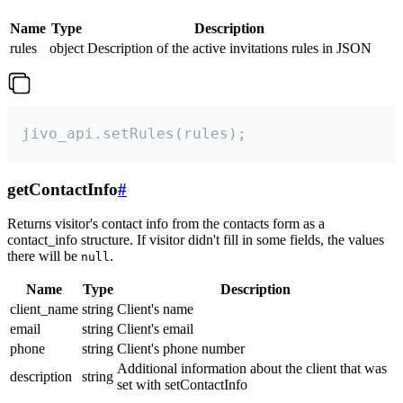
Name
Type
Description
rules
object
Description of the active invitations rules in JSON
jivo_api.setRules(rules);
getContactInfo
#
Returns visitor's contact info from the contacts form as a
contact_info structure. If visitor didn't fill in some fields, the values
there will be
.
null
Name
Type
Description
client_name
string
Client's name
email
string
Client's email
phone
string
Client's phone number
Additional information about the client that was
description
string
set with setContactInfo