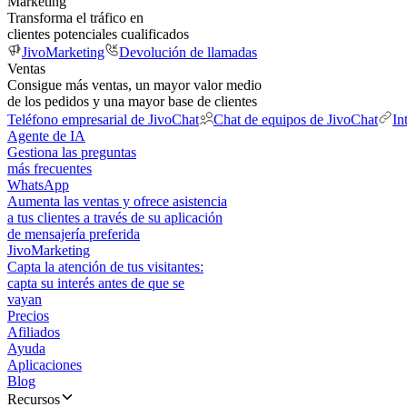
Marketing
Transforma el tráfico en
clientes potenciales cualificados
JivoMarketing
Devolución de llamadas
Ventas
Consigue más ventas, un mayor valor medio
de los pedidos y una mayor base de clientes
Teléfono empresarial de JivoChat
Chat de equipos de JivoChat
In
Agente de IA
Gestiona las preguntas
más frecuentes
WhatsApp
Aumenta las ventas y ofrece asistencia
a tus clientes a través de su aplicación
de mensajería preferida
JivoMarketing
Capta la atención de tus visitantes:
capta su interés antes de que se
vayan
Precios
Afiliados
Ayuda
Aplicaciones
Blog
Recursos