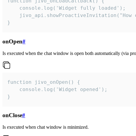
function jivo_onLoadCallback() {

    console.log('Widget fully loaded');

    jivo_api.showProactiveInvitation("How c
}
onOpen
#
Is executed when the chat window is open both automatically (via proa
function jivo_onOpen() {

    console.log('Widget opened');

}
onClose
#
Is executed when chat window is minimized.