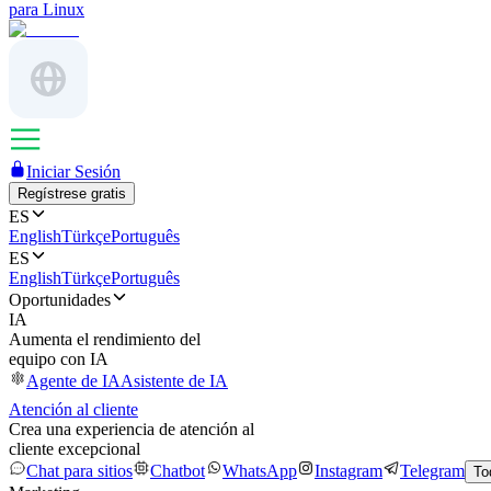
para Linux
Iniciar Sesión
Regístrese gratis
ES
English
Türkçe
Português
ES
English
Türkçe
Português
Oportunidades
IA
Aumenta el rendimiento del
equipo con IA
Agente de IA
Asistente de IA
Atención al cliente
Crea una experiencia de atención al
cliente excepcional
Chat para sitios
Chatbot
WhatsApp
Instagram
Telegram
To