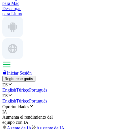
para Mac
Descargar
para Linux
Iniciar Sesión
Regístrese gratis
ES
English
Türkçe
Português
ES
English
Türkçe
Português
Oportunidades
IA
Aumenta el rendimiento del
equipo con IA
Agente de IA
Asistente de IA