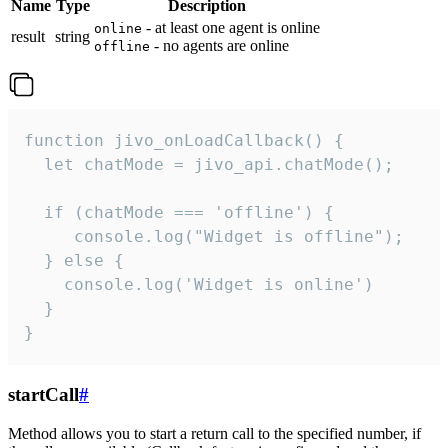
Name
Type
Description
- at least one agent is online
online
result
string
- no agents are online
offline
function jivo_onLoadCallback() {

  let chatMode = jivo_api.chatMode();

  if (chatMode === 'offline') {

     console.log("Widget is offline");

  } else {

    console.log('Widget is online')

  }

}
startCall
#
Method allows you to start a return call to the specified number, if