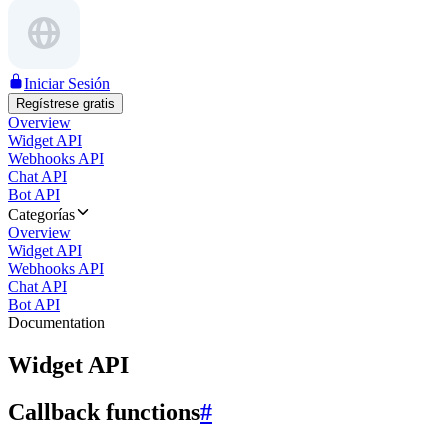
Iniciar Sesión
Regístrese gratis
Overview
Widget API
Webhooks API
Chat API
Bot API
Categorías
Overview
Widget API
Webhooks API
Chat API
Bot API
Documentation
Widget API
Callback functions
#