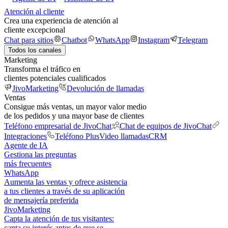
Atención al cliente
Crea una experiencia de atención al
cliente excepcional
Chat para sitios
Chatbot
WhatsApp
Instagram
Telegram
Todos los canales
Marketing
Transforma el tráfico en
clientes potenciales cualificados
JivoMarketing
Devolución de llamadas
Ventas
Consigue más ventas, un mayor valor medio
de los pedidos y una mayor base de clientes
Teléfono empresarial de JivoChat
Chat de equipos de JivoChat
Integraciones
Teléfono Plus
Video llamadas
CRM
Agente de IA
Gestiona las preguntas
más frecuentes
WhatsApp
Aumenta las ventas y ofrece asistencia
a tus clientes a través de su aplicación
de mensajería preferida
JivoMarketing
Capta la atención de tus visitantes:
capta su interés antes de que se