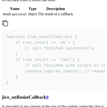
Name
Type
Description
result
object
The result of a callback
optional
function jivo_onCallEnd(res) {

    if (res.result == 'ok') {

        // call finished successfully

    }

    if (res.result == 'fail') {

        // call finished with errors or can
        console.log(res.reason); // reason 
    }

}
jivo_onResizeCallback
#
Is executed at any change in the size of the widget: when the chat is