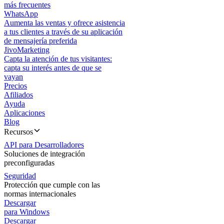
más frecuentes
WhatsApp
Aumenta las ventas y ofrece asistencia
a tus clientes a través de su aplicación
de mensajería preferida
JivoMarketing
Capta la atención de tus visitantes:
capta su interés antes de que se
vayan
Precios
Afiliados
Ayuda
Aplicaciones
Blog
Recursos
API para Desarrolladores
Soluciones de integración
preconfiguradas
Seguridad
Protección que cumple con las
normas internacionales
Descargar
para Windows
Descargar