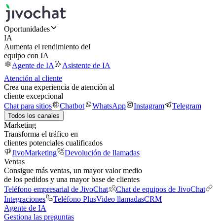
Oportunidades
IA
Aumenta el rendimiento del
equipo con IA
Agente de IA
Asistente de IA
Atención al cliente
Crea una experiencia de atención al
cliente excepcional
Chat para sitios
Chatbot
WhatsApp
Instagram
Telegram
Todos los canales
Marketing
Transforma el tráfico en
clientes potenciales cualificados
JivoMarketing
Devolución de llamadas
Ventas
Consigue más ventas, un mayor valor medio
de los pedidos y una mayor base de clientes
Teléfono empresarial de JivoChat
Chat de equipos de JivoChat
Integraciones
Teléfono Plus
Video llamadas
CRM
Agente de IA
Gestiona las preguntas