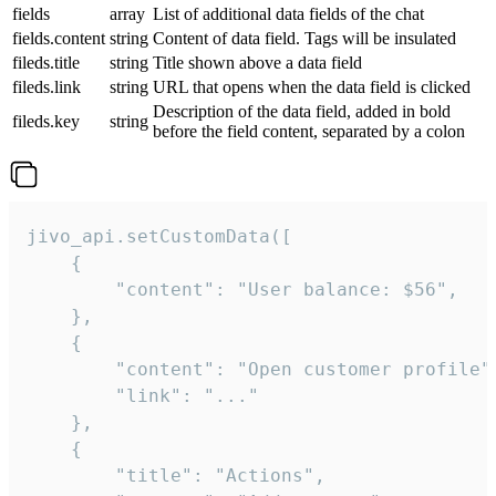
fields
array
List of additional data fields of the chat
fields.content
string
Content of data field. Tags will be insulated
fileds.title
string
Title shown above a data field
fileds.link
string
URL that opens when the data field is clicked
Description of the data field, added in bold
fileds.key
string
before the field content, separated by a colon
jivo_api.setCustomData([

    {

        "content": "User balance: $56",

    },

    {

        "content": "Open customer profile",
        "link": "..."

    },

    {

        "title": "Actions",
