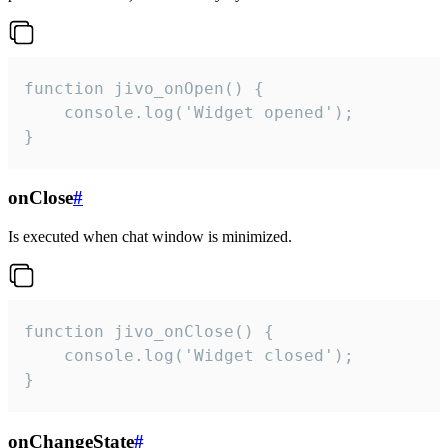
function jivo_onOpen() {

    console.log('Widget opened');

}
onClose
#
Is executed when chat window is minimized.
function jivo_onClose() {

    console.log('Widget closed');

}
onChangeState
#