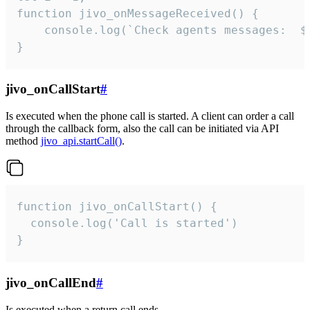
function jivo_onMessageReceived() {

	console.log(`Check agents messages:  ${i++}`)

}
jivo_onCallStart
#
Is executed when the phone call is started. A client can order a call
through the callback form, also the call can be initiated via API
method
jivo_api.startCall()
.
function jivo_onCallStart() {

  console.log('Call is started')

}
jivo_onCallEnd
#
Is executed when a return call ends.