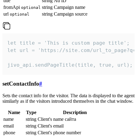
title
string
Ad ID
fromApi
string
Campaign name
optional
url
string
Campaign source
optional
let title = 'This is custom page title';

let url = 'https://site.com/url_to_page?q=p
jivo_api.sendPageTitle(title, true, url);
setContactInfo
#
Sets the contact info for the visitor. The data is displayed to the agent
similarly as if the visitors introduced themselves in the chat window.
Name
Type
Description
name
string
Client's name сайта
email
string
Client's email
phone
string
Client's phone number