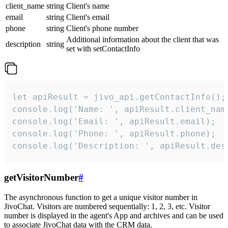
client_name
string
Client's name
email
string
Client's email
phone
string
Client's phone number
Additional information about the client that was
description
string
set with setContactInfo
let apiResult = jivo_api.getContactInfo();

console.log('Name: ', apiResult.client_name
console.log('Email: ', apiResult.email);

console.log('Phone: ', apiResult.phone);

console.log('Description: ', apiResult.des
getVisitorNumber
#
The asynchronous function to get a unique visitor number in
JivoChat. Visitors are numbered sequentially: 1, 2, 3, etc. Visitor
number is displayed in the agent's App and archives and can be used
to associate JivoChat data with the CRM data.