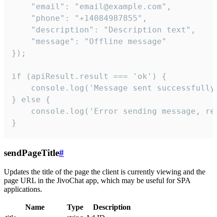
    "email": "email@example.com",

    "phone": "+14084987855",

    "description": "Description text",

    "message": "Offline message"

});

if (apiResult.result === 'ok') {

    console.log('Message sent successfully'
} else {

    console.log('Error sending message, rea
}
sendPageTitle
#
Updates the title of the page the client is currently viewing and the
page URL in the JivoChat app, which may be useful for SPA
applications.
Name
Type
Description