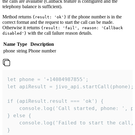
the calls are available (Callback feature is configured and the
telephony balance is sufficient).
Method returns
if the phone number is in the
{result: 'ok'}
correct format and the request to start the call can be made.
Otherwise it returns
{result: 'fail', reason: 'Callback
with the call failure reason details.
disabled'}
Name
Type
Description
phone
string
Phone number
let phone = '+14084987855';

let apiResult = jivo_api.startCall(phone);

if (apiResult.result === 'ok') {

    console.log('Call started, phone: ', ph
} else {

    console.log('Failed to start the call,
}