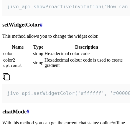
jivo_api.showProactiveInvitation("How can 
setWidgetColor
#
This method allows you to change the widget color.
Name
Type
Description
color
string
Hexadecimal color code
color2
Hexadecimal colour code is used to create
string
gradient
optional
jivo_api.setWidgetColor('#ffffff', '#00000
chatMode
#
With this method you can get the current chat status: online/offline.