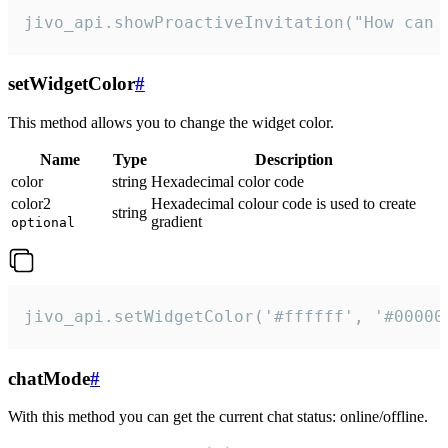
jivo_api.showProactiveInvitation("How can 
setWidgetColor
#
This method allows you to change the widget color.
Name
Type
Description
color
string
Hexadecimal color code
color2
Hexadecimal colour code is used to create
string
gradient
optional
jivo_api.setWidgetColor('#ffffff', '#00000
chatMode
#
With this method you can get the current chat status: online/offline.