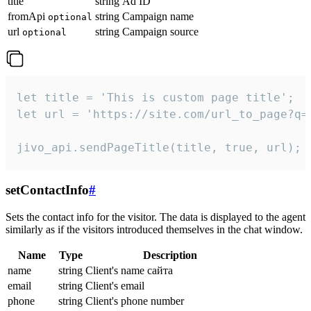
title
string
Ad ID
fromApi
string
Campaign name
optional
url
string
Campaign source
optional
let title = 'This is custom page title';

let url = 'https://site.com/url_to_page?q=p
jivo_api.sendPageTitle(title, true, url);
setContactInfo
#
Sets the contact info for the visitor. The data is displayed to the agent
similarly as if the visitors introduced themselves in the chat window.
Name
Type
Description
name
string
Client's name сайта
email
string
Client's email
phone
string
Client's phone number