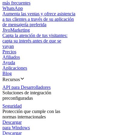
más frecuentes
WhatsApp
Aumenta las ventas y ofrece asistencia
a tus clientes a través de su aplicación
de mensajería preferida
JivoMarketing
Capta la atención de tus visitantes:
capta su interés antes de que se
vayan
Precios
Afiliados
Ayuda
Aplicaciones
Blog
Recursos
API para Desarrolladores
Soluciones de integración
preconfiguradas
Seguridad
Protección que cumple con las
normas internacionales
Descargar
para Windows
Descargar