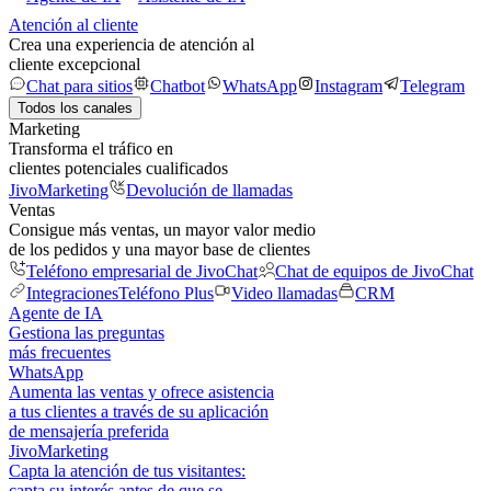
Atención al cliente
Crea una experiencia de atención al
cliente excepcional
Chat para sitios
Chatbot
WhatsApp
Instagram
Telegram
Todos los canales
Marketing
Transforma el tráfico en
clientes potenciales cualificados
JivoMarketing
Devolución de llamadas
Ventas
Consigue más ventas, un mayor valor medio
de los pedidos y una mayor base de clientes
Teléfono empresarial de JivoChat
Chat de equipos de JivoChat
Integraciones
Teléfono Plus
Video llamadas
CRM
Agente de IA
Gestiona las preguntas
más frecuentes
WhatsApp
Aumenta las ventas y ofrece asistencia
a tus clientes a través de su aplicación
de mensajería preferida
JivoMarketing
Capta la atención de tus visitantes:
capta su interés antes de que se