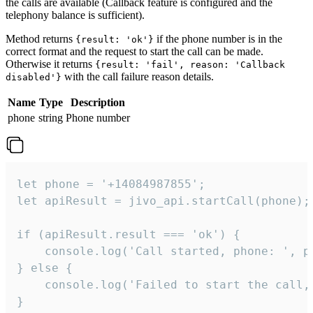
the calls are available (Callback feature is configured and the
telephony balance is sufficient).
Method returns
if the phone number is in the
{result: 'ok'}
correct format and the request to start the call can be made.
Otherwise it returns
{result: 'fail', reason: 'Callback
with the call failure reason details.
disabled'}
Name
Type
Description
phone
string
Phone number
let phone = '+14084987855';

let apiResult = jivo_api.startCall(phone);

if (apiResult.result === 'ok') {

    console.log('Call started, phone: ', ph
} else {

    console.log('Failed to start the call,
}