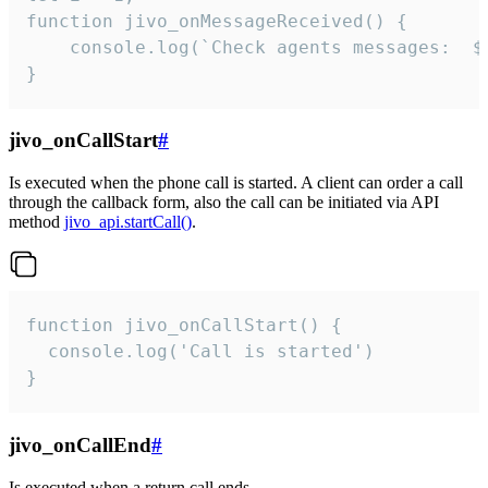
function jivo_onMessageReceived() {

	console.log(`Check agents messages:  ${i++}`)

}
jivo_onCallStart
#
Is executed when the phone call is started. A client can order a call
through the callback form, also the call can be initiated via API
method
jivo_api.startCall()
.
function jivo_onCallStart() {

  console.log('Call is started')

}
jivo_onCallEnd
#
Is executed when a return call ends.