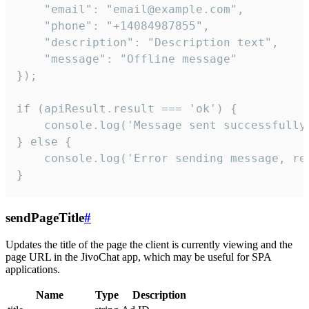
    "email": "email@example.com",

    "phone": "+14084987855",

    "description": "Description text",

    "message": "Offline message"

});

if (apiResult.result === 'ok') {

    console.log('Message sent successfully'
} else {

    console.log('Error sending message, rea
}
sendPageTitle
#
Updates the title of the page the client is currently viewing and the
page URL in the JivoChat app, which may be useful for SPA
applications.
Name
Type
Description