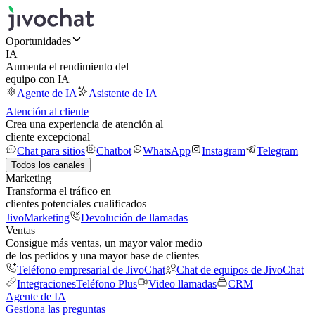
Oportunidades
IA
Aumenta el rendimiento del
equipo con IA
Agente de IA
Asistente de IA
Atención al cliente
Crea una experiencia de atención al
cliente excepcional
Chat para sitios
Chatbot
WhatsApp
Instagram
Telegram
Todos los canales
Marketing
Transforma el tráfico en
clientes potenciales cualificados
JivoMarketing
Devolución de llamadas
Ventas
Consigue más ventas, un mayor valor medio
de los pedidos y una mayor base de clientes
Teléfono empresarial de JivoChat
Chat de equipos de JivoChat
Integraciones
Teléfono Plus
Video llamadas
CRM
Agente de IA
Gestiona las preguntas