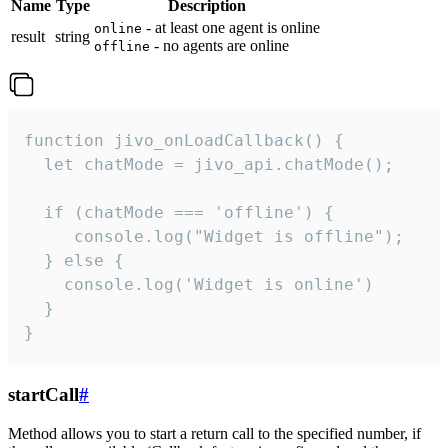
Name
Type
Description
- at least one agent is online
online
result
string
- no agents are online
offline
function jivo_onLoadCallback() {

  let chatMode = jivo_api.chatMode();

  if (chatMode === 'offline') {

     console.log("Widget is offline");

  } else {

    console.log('Widget is online')

  }

}
startCall
#
Method allows you to start a return call to the specified number, if