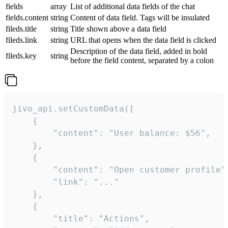
fields
array
List of additional data fields of the chat
fields.content
string
Content of data field. Tags will be insulated
fileds.title
string
Title shown above a data field
fileds.link
string
URL that opens when the data field is clicked
Description of the data field, added in bold
fileds.key
string
before the field content, separated by a colon
jivo_api.setCustomData([

    {

        "content": "User balance: $56",

    },

    {

        "content": "Open customer profile",
        "link": "..."

    },

    {

        "title": "Actions",
