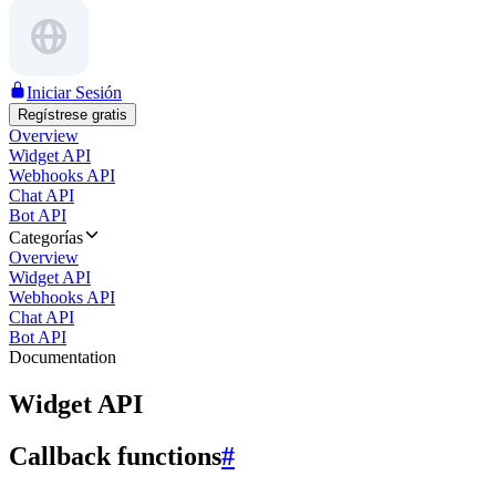
Iniciar Sesión
Regístrese gratis
Overview
Widget API
Webhooks API
Chat API
Bot API
Categorías
Overview
Widget API
Webhooks API
Chat API
Bot API
Documentation
Widget API
Callback functions
#