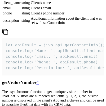
client_name
string
Client's name
email
string
Client's email
phone
string
Client's phone number
Additional information about the client that was
description
string
set with setContactInfo
let apiResult = jivo_api.getContactInfo();

console.log('Name: ', apiResult.client_name
console.log('Email: ', apiResult.email);

console.log('Phone: ', apiResult.phone);

console.log('Description: ', apiResult.des
getVisitorNumber
#
The asynchronous function to get a unique visitor number in
JivoChat. Visitors are numbered sequentially: 1, 2, 3, etc. Visitor
number is displayed in the agent's App and archives and can be used
to associate JivoChat data with the CRM data.