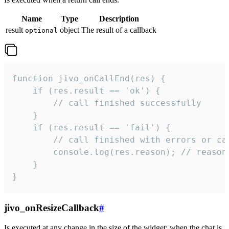
Name
Type
Description
result
object
The result of a callback
optional
function jivo_onCallEnd(res) {

    if (res.result == 'ok') {

        // call finished successfully

    }

    if (res.result == 'fail') {

        // call finished with errors or can
        console.log(res.reason); // reason 
    }

}
jivo_onResizeCallback
#
Is executed at any change in the size of the widget: when the chat is