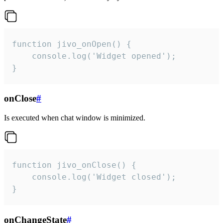
function jivo_onOpen() {

    console.log('Widget opened');

}
onClose
#
Is executed when chat window is minimized.
function jivo_onClose() {

    console.log('Widget closed');

}
onChangeState
#