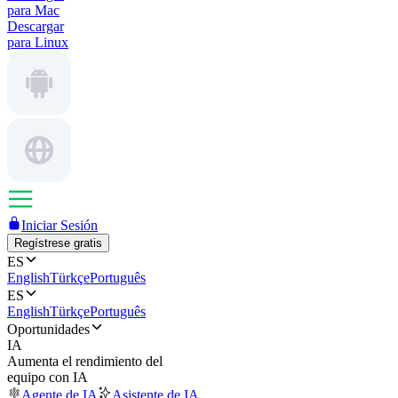
para Mac
Descargar
para Linux
Iniciar Sesión
Regístrese gratis
ES
English
Türkçe
Português
ES
English
Türkçe
Português
Oportunidades
IA
Aumenta el rendimiento del
equipo con IA
Agente de IA
Asistente de IA