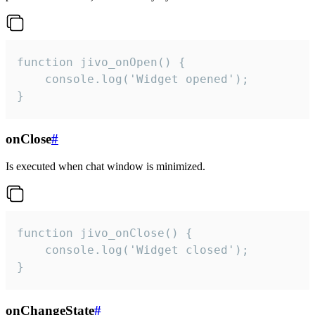
function jivo_onOpen() {

    console.log('Widget opened');

}
onClose
#
Is executed when chat window is minimized.
function jivo_onClose() {

    console.log('Widget closed');

}
onChangeState
#