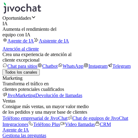
Oportunidades
IA
Aumenta el rendimiento del
equipo con IA
Agente de IA
Asistente de IA
Atención al cliente
Crea una experiencia de atención al
cliente excepcional
Chat para sitios
Chatbot
WhatsApp
Instagram
Telegram
Todos los canales
Marketing
Transforma el tráfico en
clientes potenciales cualificados
JivoMarketing
Devolución de llamadas
Ventas
Consigue más ventas, un mayor valor medio
de los pedidos y una mayor base de clientes
Teléfono empresarial de JivoChat
Chat de equipos de JivoChat
Integraciones
Teléfono Plus
Video llamadas
CRM
Agente de IA
Gestiona las preguntas