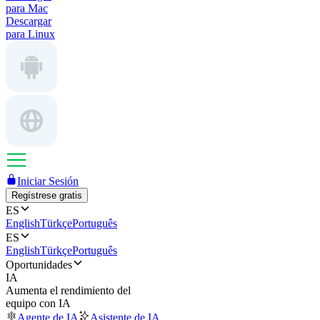
para Mac
Descargar
para Linux
Iniciar Sesión
Regístrese gratis
ES
English
Türkçe
Português
ES
English
Türkçe
Português
Oportunidades
IA
Aumenta el rendimiento del
equipo con IA
Agente de IA
Asistente de IA