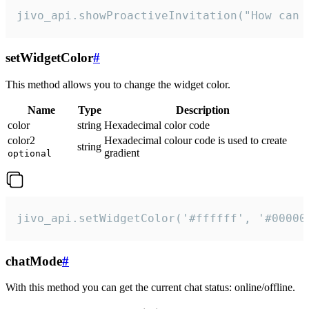
jivo_api.showProactiveInvitation("How can 
setWidgetColor
#
This method allows you to change the widget color.
Name
Type
Description
color
string
Hexadecimal color code
color2
Hexadecimal colour code is used to create
string
gradient
optional
jivo_api.setWidgetColor('#ffffff', '#00000
chatMode
#
With this method you can get the current chat status: online/offline.