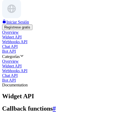
Iniciar Sesión
Regístrese gratis
Overview
Widget API
Webhooks API
Chat API
Bot API
Categorías
Overview
Widget API
Webhooks API
Chat API
Bot API
Documentation
Widget API
Callback functions
#