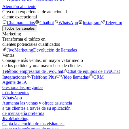
Atención al cliente
Crea una experiencia de atención al
cliente excepcional
Chat para sitios
Chatbot
WhatsApp
Instagram
Telegram
Todos los canales
Marketing
Transforma el tráfico en
clientes potenciales cualificados
JivoMarketing
Devolución de llamadas
Ventas
Consigue más ventas, un mayor valor medio
de los pedidos y una mayor base de clientes
Teléfono empresarial de JivoChat
Chat de equipos de JivoChat
Integraciones
Teléfono Plus
Video llamadas
CRM
Agente de IA
Gestiona las preguntas
más frecuentes
WhatsApp
Aumenta las ventas y ofrece asistencia
a tus clientes a través de su aplicación
de mensajería preferida
JivoMarketing
Capta la atención de tus visitantes:
capta su interés antes de que se