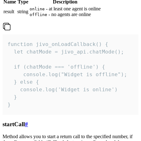
Name
Type
Description
- at least one agent is online
online
result
string
- no agents are online
offline
function jivo_onLoadCallback() {

  let chatMode = jivo_api.chatMode();

  if (chatMode === 'offline') {

     console.log("Widget is offline");

  } else {

    console.log('Widget is online')

  }

}
startCall
#
Method allows you to start a return call to the specified number, if