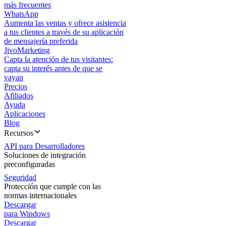
más frecuentes
WhatsApp
Aumenta las ventas y ofrece asistencia
a tus clientes a través de su aplicación
de mensajería preferida
JivoMarketing
Capta la atención de tus visitantes:
capta su interés antes de que se
vayan
Precios
Afiliados
Ayuda
Aplicaciones
Blog
Recursos
API para Desarrolladores
Soluciones de integración
preconfiguradas
Seguridad
Protección que cumple con las
normas internacionales
Descargar
para Windows
Descargar