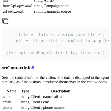
title
string
Ad ID
fromApi
string
Campaign name
optional
url
string
Campaign source
optional
let title = 'This is custom page title';

let url = 'https://site.com/url_to_page?q=p
jivo_api.sendPageTitle(title, true, url);
setContactInfo
#
Sets the contact info for the visitor. The data is displayed to the agent
similarly as if the visitors introduced themselves in the chat window.
Name
Type
Description
name
string
Client's name сайта
email
string
Client's email
phone
string
Client's phone number