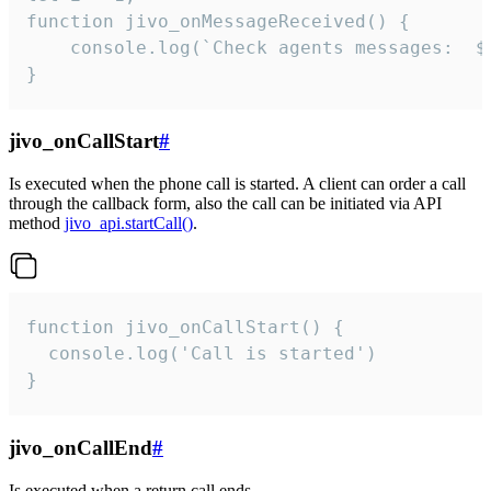
function jivo_onMessageReceived() {

	console.log(`Check agents messages:  ${i++}`)

}
jivo_onCallStart
#
Is executed when the phone call is started. A client can order a call
through the callback form, also the call can be initiated via API
method
jivo_api.startCall()
.
function jivo_onCallStart() {

  console.log('Call is started')

}
jivo_onCallEnd
#
Is executed when a return call ends.