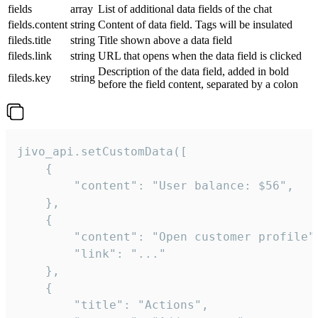
fields
array
List of additional data fields of the chat
fields.content
string
Content of data field. Tags will be insulated
fileds.title
string
Title shown above a data field
fileds.link
string
URL that opens when the data field is clicked
Description of the data field, added in bold
fileds.key
string
before the field content, separated by a colon
jivo_api.setCustomData([

    {

        "content": "User balance: $56",

    },

    {

        "content": "Open customer profile",
        "link": "..."

    },

    {

        "title": "Actions",
