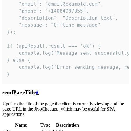
    "email": "email@example.com",

    "phone": "+14084987855",

    "description": "Description text",

    "message": "Offline message"

});

if (apiResult.result === 'ok') {

    console.log('Message sent successfully'
} else {

    console.log('Error sending message, rea
}
sendPageTitle
#
Updates the title of the page the client is currently viewing and the
page URL in the JivoChat app, which may be useful for SPA
applications.
Name
Type
Description