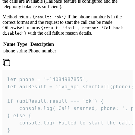
the calls are available (Callback feature is configured and the
telephony balance is sufficient).
Method returns
if the phone number is in the
{result: 'ok'}
correct format and the request to start the call can be made.
Otherwise it returns
{result: 'fail', reason: 'Callback
with the call failure reason details.
disabled'}
Name
Type
Description
phone
string
Phone number
let phone = '+14084987855';

let apiResult = jivo_api.startCall(phone);

if (apiResult.result === 'ok') {

    console.log('Call started, phone: ', ph
} else {

    console.log('Failed to start the call,
}