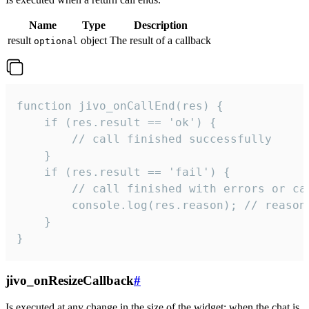
Name
Type
Description
result
object
The result of a callback
optional
function jivo_onCallEnd(res) {

    if (res.result == 'ok') {

        // call finished successfully

    }

    if (res.result == 'fail') {

        // call finished with errors or can
        console.log(res.reason); // reason 
    }

}
jivo_onResizeCallback
#
Is executed at any change in the size of the widget: when the chat is