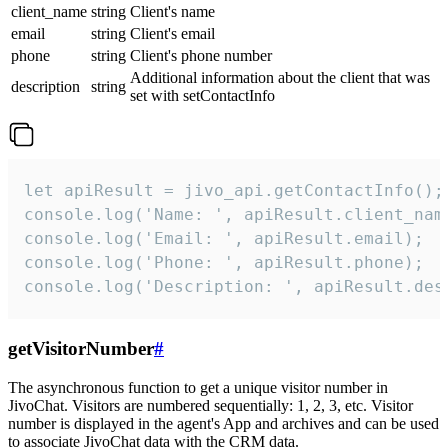
client_name
string
Client's name
email
string
Client's email
phone
string
Client's phone number
Additional information about the client that was
description
string
set with setContactInfo
let apiResult = jivo_api.getContactInfo();

console.log('Name: ', apiResult.client_name
console.log('Email: ', apiResult.email);

console.log('Phone: ', apiResult.phone);

console.log('Description: ', apiResult.des
getVisitorNumber
#
The asynchronous function to get a unique visitor number in
JivoChat. Visitors are numbered sequentially: 1, 2, 3, etc. Visitor
number is displayed in the agent's App and archives and can be used
to associate JivoChat data with the CRM data.