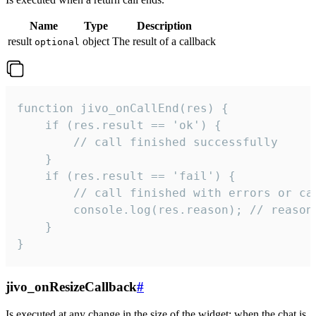
Name
Type
Description
result
object
The result of a callback
optional
function jivo_onCallEnd(res) {

    if (res.result == 'ok') {

        // call finished successfully

    }

    if (res.result == 'fail') {

        // call finished with errors or can
        console.log(res.reason); // reason 
    }

}
jivo_onResizeCallback
#
Is executed at any change in the size of the widget: when the chat is