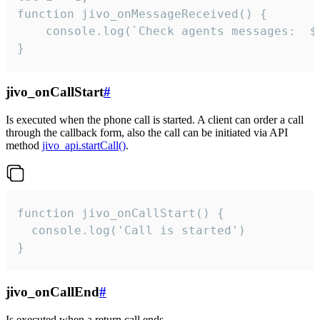
function jivo_onMessageReceived() {

	console.log(`Check agents messages:  ${i++}`)

}
jivo_onCallStart
#
Is executed when the phone call is started. A client can order a call
through the callback form, also the call can be initiated via API
method
jivo_api.startCall()
.
function jivo_onCallStart() {

  console.log('Call is started')

}
jivo_onCallEnd
#
Is executed when a return call ends.