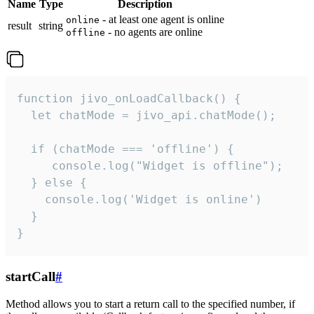
Name
Type
Description
- at least one agent is online
online
result
string
- no agents are online
offline
function jivo_onLoadCallback() {

  let chatMode = jivo_api.chatMode();

  if (chatMode === 'offline') {

     console.log("Widget is offline");

  } else {

    console.log('Widget is online')

  }

}
startCall
#
Method allows you to start a return call to the specified number, if