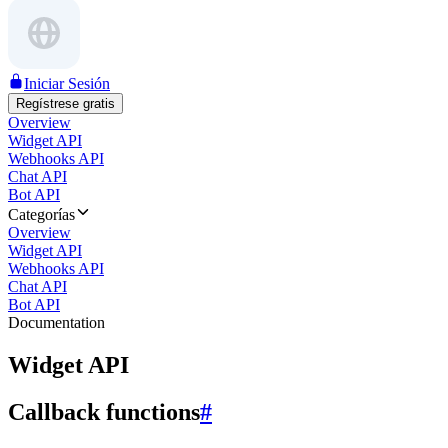
Iniciar Sesión
Regístrese gratis
Overview
Widget API
Webhooks API
Chat API
Bot API
Categorías
Overview
Widget API
Webhooks API
Chat API
Bot API
Documentation
Widget API
Callback functions
#