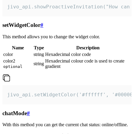
jivo_api.showProactiveInvitation("How can 
setWidgetColor
#
This method allows you to change the widget color.
Name
Type
Description
color
string
Hexadecimal color code
color2
Hexadecimal colour code is used to create
string
gradient
optional
jivo_api.setWidgetColor('#ffffff', '#00000
chatMode
#
With this method you can get the current chat status: online/offline.