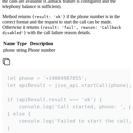
the calls are available (Callback feature is configured and the
telephony balance is sufficient).
Method returns
if the phone number is in the
{result: 'ok'}
correct format and the request to start the call can be made.
Otherwise it returns
{result: 'fail', reason: 'Callback
with the call failure reason details.
disabled'}
Name
Type
Description
phone
string
Phone number
let phone = '+14084987855';

let apiResult = jivo_api.startCall(phone);

if (apiResult.result === 'ok') {

    console.log('Call started, phone: ', ph
} else {

    console.log('Failed to start the call,
}