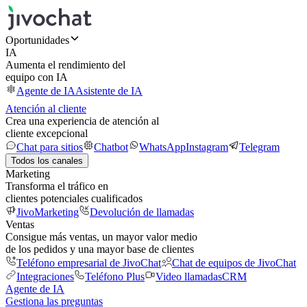
Oportunidades
IA
Aumenta el rendimiento del
equipo con IA
Agente de IA
Asistente de IA
Atención al cliente
Crea una experiencia de atención al
cliente excepcional
Chat para sitios
Chatbot
WhatsApp
Instagram
Telegram
Todos los canales
Marketing
Transforma el tráfico en
clientes potenciales cualificados
JivoMarketing
Devolución de llamadas
Ventas
Consigue más ventas, un mayor valor medio
de los pedidos y una mayor base de clientes
Teléfono empresarial de JivoChat
Chat de equipos de JivoChat
Integraciones
Teléfono Plus
Video llamadas
CRM
Agente de IA
Gestiona las preguntas