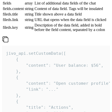
fields
array
List of additional data fields of the chat
fields.content
string
Content of data field. Tags will be insulated
fileds.title
string
Title shown above a data field
fileds.link
string
URL that opens when the data field is clicked
Description of the data field, added in bold
fileds.key
string
before the field content, separated by a colon
jivo_api.setCustomData([

    {

        "content": "User balance: $56",

    },

    {

        "content": "Open customer profile",
        "link": "..."

    },

    {

        "title": "Actions",
