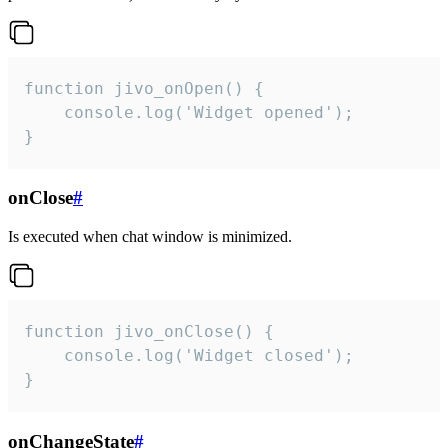
function jivo_onOpen() {

    console.log('Widget opened');

}
onClose
#
Is executed when chat window is minimized.
function jivo_onClose() {

    console.log('Widget closed');

}
onChangeState
#