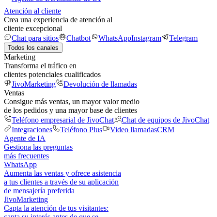
Atención al cliente
Crea una experiencia de atención al
cliente excepcional
Chat para sitios
Chatbot
WhatsApp
Instagram
Telegram
Todos los canales
Marketing
Transforma el tráfico en
clientes potenciales cualificados
JivoMarketing
Devolución de llamadas
Ventas
Consigue más ventas, un mayor valor medio
de los pedidos y una mayor base de clientes
Teléfono empresarial de JivoChat
Chat de equipos de JivoChat
Integraciones
Teléfono Plus
Video llamadas
CRM
Agente de IA
Gestiona las preguntas
más frecuentes
WhatsApp
Aumenta las ventas y ofrece asistencia
a tus clientes a través de su aplicación
de mensajería preferida
JivoMarketing
Capta la atención de tus visitantes:
capta su interés antes de que se