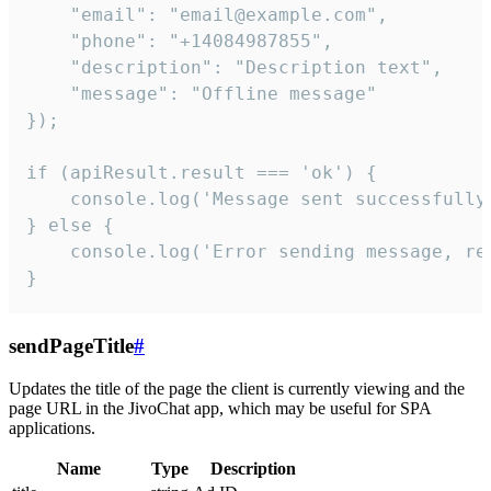
    "email": "email@example.com",

    "phone": "+14084987855",

    "description": "Description text",

    "message": "Offline message"

});

if (apiResult.result === 'ok') {

    console.log('Message sent successfully'
} else {

    console.log('Error sending message, rea
}
sendPageTitle
#
Updates the title of the page the client is currently viewing and the
page URL in the JivoChat app, which may be useful for SPA
applications.
Name
Type
Description