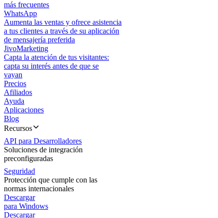
más frecuentes
WhatsApp
Aumenta las ventas y ofrece asistencia
a tus clientes a través de su aplicación
de mensajería preferida
JivoMarketing
Capta la atención de tus visitantes:
capta su interés antes de que se
vayan
Precios
Afiliados
Ayuda
Aplicaciones
Blog
Recursos
API para Desarrolladores
Soluciones de integración
preconfiguradas
Seguridad
Protección que cumple con las
normas internacionales
Descargar
para Windows
Descargar