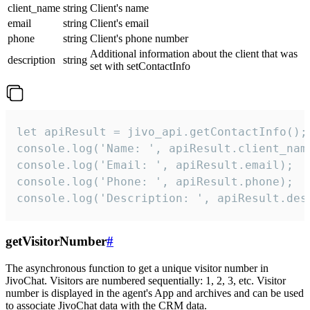
client_name
string
Client's name
email
string
Client's email
phone
string
Client's phone number
Additional information about the client that was
description
string
set with setContactInfo
let apiResult = jivo_api.getContactInfo();

console.log('Name: ', apiResult.client_name
console.log('Email: ', apiResult.email);

console.log('Phone: ', apiResult.phone);

console.log('Description: ', apiResult.des
getVisitorNumber
#
The asynchronous function to get a unique visitor number in
JivoChat. Visitors are numbered sequentially: 1, 2, 3, etc. Visitor
number is displayed in the agent's App and archives and can be used
to associate JivoChat data with the CRM data.