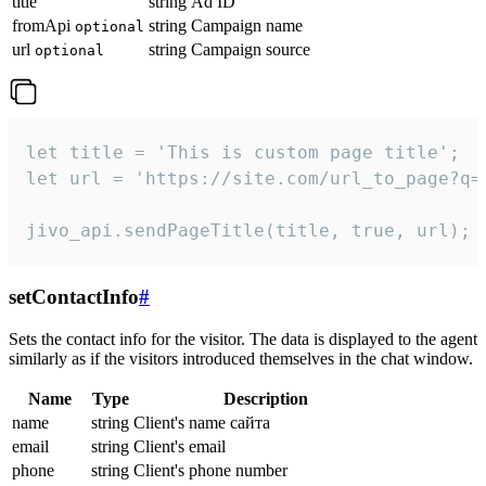
title
string
Ad ID
fromApi
string
Campaign name
optional
url
string
Campaign source
optional
let title = 'This is custom page title';

let url = 'https://site.com/url_to_page?q=p
jivo_api.sendPageTitle(title, true, url);
setContactInfo
#
Sets the contact info for the visitor. The data is displayed to the agent
similarly as if the visitors introduced themselves in the chat window.
Name
Type
Description
name
string
Client's name сайта
email
string
Client's email
phone
string
Client's phone number