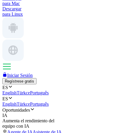
para Mac
Descargar
para Linux
Iniciar Sesión
Regístrese gratis
ES
English
Türkçe
Português
ES
English
Türkçe
Português
Oportunidades
IA
Aumenta el rendimiento del
equipo con IA
Agente de IA
Asistente de IA