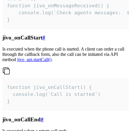
function jivo_onMessageReceived() {

	console.log(`Check agents messages:  ${i++}`)

}
jivo_onCallStart
#
Is executed when the phone call is started. A client can order a call
through the callback form, also the call can be initiated via API
method
jivo_api.startCall()
.
function jivo_onCallStart() {

  console.log('Call is started')

}
jivo_onCallEnd
#
Is executed when a return call ends.