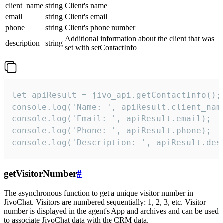
client_name
string
Client's name
email
string
Client's email
phone
string
Client's phone number
Additional information about the client that was
description
string
set with setContactInfo
let apiResult = jivo_api.getContactInfo();

console.log('Name: ', apiResult.client_name
console.log('Email: ', apiResult.email);

console.log('Phone: ', apiResult.phone);

console.log('Description: ', apiResult.des
getVisitorNumber
#
The asynchronous function to get a unique visitor number in
JivoChat. Visitors are numbered sequentially: 1, 2, 3, etc. Visitor
number is displayed in the agent's App and archives and can be used
to associate JivoChat data with the CRM data.