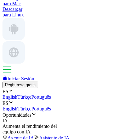
para Mac
Descargar
para Linux
Iniciar Sesión
Regístrese gratis
ES
English
Türkçe
Português
ES
English
Türkçe
Português
Oportunidades
IA
Aumenta el rendimiento del
equipo con IA
Agente de IA
Asistente de IA