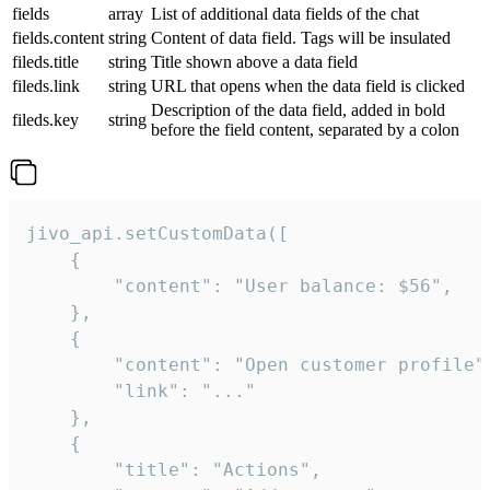
fields
array
List of additional data fields of the chat
fields.content
string
Content of data field. Tags will be insulated
fileds.title
string
Title shown above a data field
fileds.link
string
URL that opens when the data field is clicked
Description of the data field, added in bold
fileds.key
string
before the field content, separated by a colon
jivo_api.setCustomData([

    {

        "content": "User balance: $56",

    },

    {

        "content": "Open customer profile",
        "link": "..."

    },

    {

        "title": "Actions",
