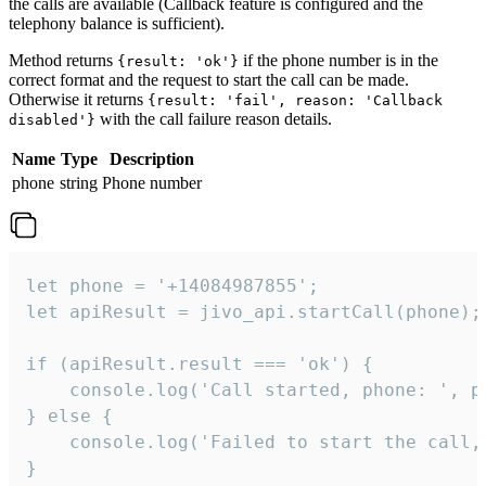
the calls are available (Callback feature is configured and the
telephony balance is sufficient).
Method returns
if the phone number is in the
{result: 'ok'}
correct format and the request to start the call can be made.
Otherwise it returns
{result: 'fail', reason: 'Callback
with the call failure reason details.
disabled'}
Name
Type
Description
phone
string
Phone number
let phone = '+14084987855';

let apiResult = jivo_api.startCall(phone);

if (apiResult.result === 'ok') {

    console.log('Call started, phone: ', ph
} else {

    console.log('Failed to start the call,
}