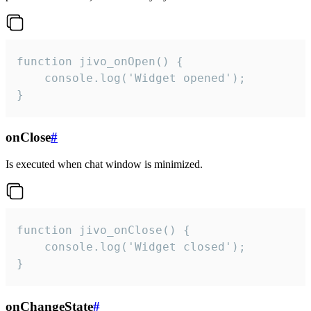
function jivo_onOpen() {

    console.log('Widget opened');

}
onClose
#
Is executed when chat window is minimized.
function jivo_onClose() {

    console.log('Widget closed');

}
onChangeState
#