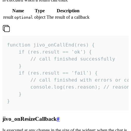
Name
Type
Description
result
object
The result of a callback
optional
function jivo_onCallEnd(res) {

    if (res.result == 'ok') {

        // call finished successfully

    }

    if (res.result == 'fail') {

        // call finished with errors or can
        console.log(res.reason); // reason 
    }

}
jivo_onResizeCallback
#
Is executed at any change in the size of the widget: when the chat is