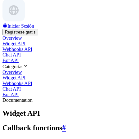
Iniciar Sesión
Regístrese gratis
Overview
Widget API
Webhooks API
Chat API
Bot API
Categorías
Overview
Widget API
Webhooks API
Chat API
Bot API
Documentation
Widget API
Callback functions
#