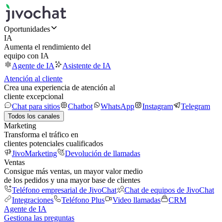
Oportunidades
IA
Aumenta el rendimiento del
equipo con IA
Agente de IA
Asistente de IA
Atención al cliente
Crea una experiencia de atención al
cliente excepcional
Chat para sitios
Chatbot
WhatsApp
Instagram
Telegram
Todos los canales
Marketing
Transforma el tráfico en
clientes potenciales cualificados
JivoMarketing
Devolución de llamadas
Ventas
Consigue más ventas, un mayor valor medio
de los pedidos y una mayor base de clientes
Teléfono empresarial de JivoChat
Chat de equipos de JivoChat
Integraciones
Teléfono Plus
Video llamadas
CRM
Agente de IA
Gestiona las preguntas