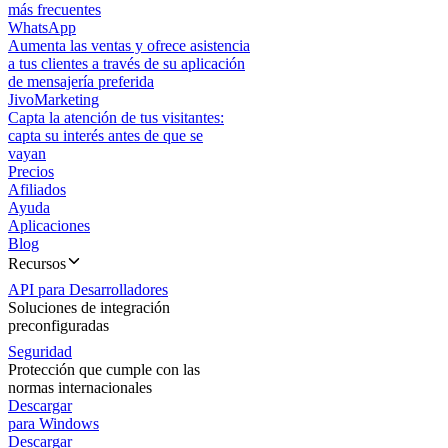
más frecuentes
WhatsApp
Aumenta las ventas y ofrece asistencia
a tus clientes a través de su aplicación
de mensajería preferida
JivoMarketing
Capta la atención de tus visitantes:
capta su interés antes de que se
vayan
Precios
Afiliados
Ayuda
Aplicaciones
Blog
Recursos
API para Desarrolladores
Soluciones de integración
preconfiguradas
Seguridad
Protección que cumple con las
normas internacionales
Descargar
para Windows
Descargar