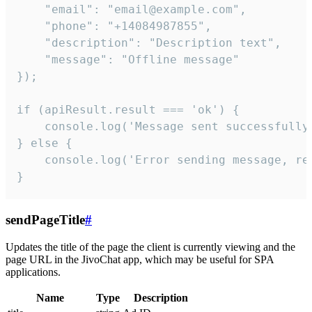
    "email": "email@example.com",

    "phone": "+14084987855",

    "description": "Description text",

    "message": "Offline message"

});

if (apiResult.result === 'ok') {

    console.log('Message sent successfully'
} else {

    console.log('Error sending message, rea
}
sendPageTitle
#
Updates the title of the page the client is currently viewing and the
page URL in the JivoChat app, which may be useful for SPA
applications.
Name
Type
Description