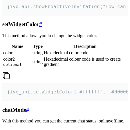
jivo_api.showProactiveInvitation("How can 
setWidgetColor
#
This method allows you to change the widget color.
Name
Type
Description
color
string
Hexadecimal color code
color2
Hexadecimal colour code is used to create
string
gradient
optional
jivo_api.setWidgetColor('#ffffff', '#00000
chatMode
#
With this method you can get the current chat status: online/offline.