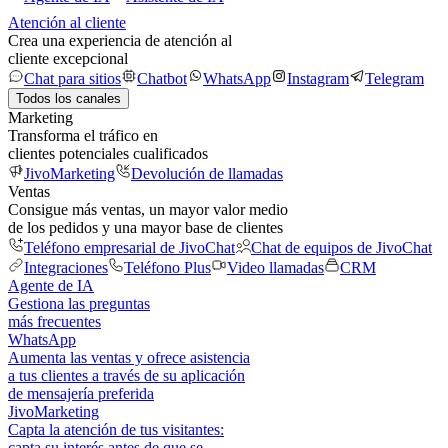
Atención al cliente
Crea una experiencia de atención al
cliente excepcional
Chat para sitios
Chatbot
WhatsApp
Instagram
Telegram
Todos los canales
Marketing
Transforma el tráfico en
clientes potenciales cualificados
JivoMarketing
Devolución de llamadas
Ventas
Consigue más ventas, un mayor valor medio
de los pedidos y una mayor base de clientes
Teléfono empresarial de JivoChat
Chat de equipos de JivoChat
Integraciones
Teléfono Plus
Video llamadas
CRM
Agente de IA
Gestiona las preguntas
más frecuentes
WhatsApp
Aumenta las ventas y ofrece asistencia
a tus clientes a través de su aplicación
de mensajería preferida
JivoMarketing
Capta la atención de tus visitantes:
capta su interés antes de que se