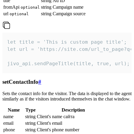
title
string
Ad ID
fromApi
string
Campaign name
optional
url
string
Campaign source
optional
let title = 'This is custom page title';

let url = 'https://site.com/url_to_page?q=p
jivo_api.sendPageTitle(title, true, url);
setContactInfo
#
Sets the contact info for the visitor. The data is displayed to the agent
similarly as if the visitors introduced themselves in the chat window.
Name
Type
Description
name
string
Client's name сайта
email
string
Client's email
phone
string
Client's phone number