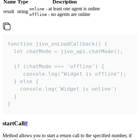
Name
Type
Description
- at least one agent is online
online
result
string
- no agents are online
offline
function jivo_onLoadCallback() {

  let chatMode = jivo_api.chatMode();

  if (chatMode === 'offline') {

     console.log("Widget is offline");

  } else {

    console.log('Widget is online')

  }

}
startCall
#
Method allows you to start a return call to the specified number, if