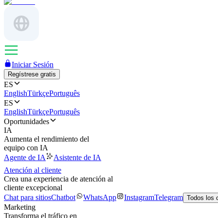
Iniciar Sesión
Regístrese gratis
ES
English
Türkçe
Português
ES
English
Türkçe
Português
Oportunidades
IA
Aumenta el rendimiento del
equipo con IA
Agente de IA
Asistente de IA
Atención al cliente
Crea una experiencia de atención al
cliente excepcional
Chat para sitios
Chatbot
WhatsApp
Instagram
Telegram
Todos los 
Marketing
Transforma el tráfico en