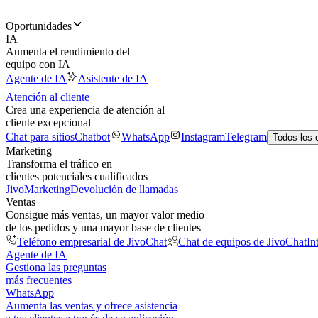
Oportunidades
IA
Aumenta el rendimiento del
equipo con IA
Agente de IA
Asistente de IA
Atención al cliente
Crea una experiencia de atención al
cliente excepcional
Chat para sitios
Chatbot
WhatsApp
Instagram
Telegram
Todos los 
Marketing
Transforma el tráfico en
clientes potenciales cualificados
JivoMarketing
Devolución de llamadas
Ventas
Consigue más ventas, un mayor valor medio
de los pedidos y una mayor base de clientes
Teléfono empresarial de JivoChat
Chat de equipos de JivoChat
In
Agente de IA
Gestiona las preguntas
más frecuentes
WhatsApp
Aumenta las ventas y ofrece asistencia