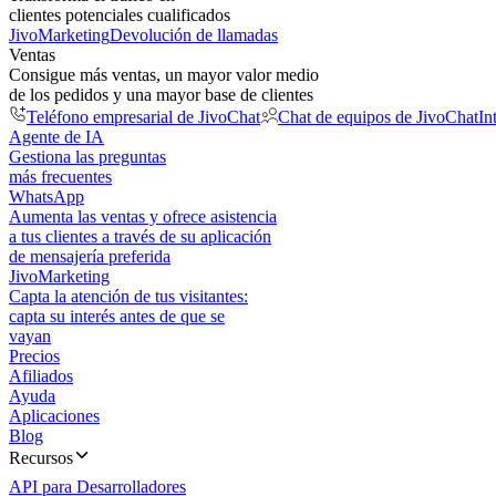
clientes potenciales cualificados
JivoMarketing
Devolución de llamadas
Ventas
Consigue más ventas, un mayor valor medio
de los pedidos y una mayor base de clientes
Teléfono empresarial de JivoChat
Chat de equipos de JivoChat
In
Agente de IA
Gestiona las preguntas
más frecuentes
WhatsApp
Aumenta las ventas y ofrece asistencia
a tus clientes a través de su aplicación
de mensajería preferida
JivoMarketing
Capta la atención de tus visitantes:
capta su interés antes de que se
vayan
Precios
Afiliados
Ayuda
Aplicaciones
Blog
Recursos
API para Desarrolladores