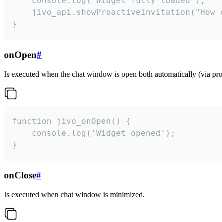
    console.log('Widget fully loaded');

    jivo_api.showProactiveInvitation("How c
}
onOpen
#
Is executed when the chat window is open both automatically (via proa
function jivo_onOpen() {

    console.log('Widget opened');

}
onClose
#
Is executed when chat window is minimized.