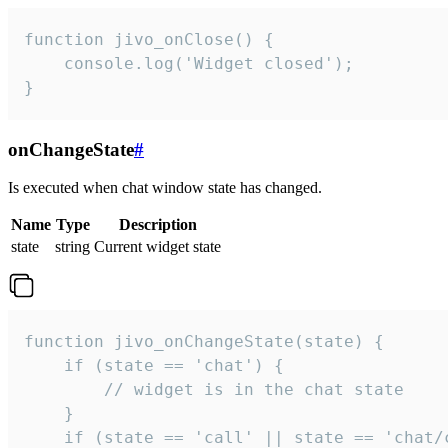
function jivo_onClose() {

    console.log('Widget closed');

}
onChangeState
#
Is executed when chat window state has changed.
Name
Type
Description
state
string
Current widget state
function jivo_onChangeState(state) {

    if (state == 'chat') {

        // widget is in the chat state

    }

    if (state == 'call' || state == 'chat/c