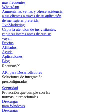
más frecuentes
WhatsApp
Aumenta las ventas y ofrece asistencia
a tus clientes a través de su aplicación
de mensajería preferida
JivoMarketing
Capta la atención de tus visitantes:
capta su interés antes de que se
vayan
Precios
Afiliados
Ayuda
Aplicaciones
Blog
Recursos
API para Desarrolladores
Soluciones de integración
preconfiguradas
Seguridad
Protección que cumple con las
normas internacionales
Descargar
para Windows
Descargar