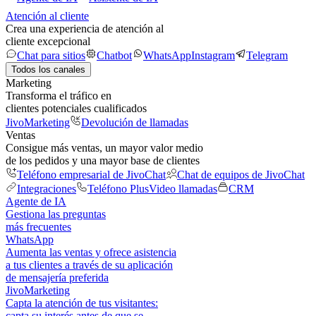
Atención al cliente
Crea una experiencia de atención al
cliente excepcional
Chat para sitios
Chatbot
WhatsApp
Instagram
Telegram
Todos los canales
Marketing
Transforma el tráfico en
clientes potenciales cualificados
JivoMarketing
Devolución de llamadas
Ventas
Consigue más ventas, un mayor valor medio
de los pedidos y una mayor base de clientes
Teléfono empresarial de JivoChat
Chat de equipos de JivoChat
Integraciones
Teléfono Plus
Video llamadas
CRM
Agente de IA
Gestiona las preguntas
más frecuentes
WhatsApp
Aumenta las ventas y ofrece asistencia
a tus clientes a través de su aplicación
de mensajería preferida
JivoMarketing
Capta la atención de tus visitantes:
capta su interés antes de que se