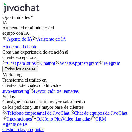
Oportunidades
IA
Aumenta el rendimiento del
equipo con IA
Agente de IA
Asistente de IA
Atención al cliente
Crea una experiencia de atención al
cliente excepcional
Chat para sitios
Chatbot
WhatsApp
Instagram
Telegram
Todos los canales
Marketing
Transforma el tráfico en
clientes potenciales cualificados
JivoMarketing
Devolución de llamadas
Ventas
Consigue más ventas, un mayor valor medio
de los pedidos y una mayor base de clientes
Teléfono empresarial de JivoChat
Chat de equipos de JivoChat
Integraciones
Teléfono Plus
Video llamadas
CRM
Agente de IA
Gestiona las preguntas