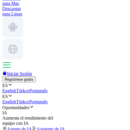
para Mac
Descargar
para Linux
Iniciar Sesión
Regístrese gratis
ES
English
Türkçe
Português
ES
English
Türkçe
Português
Oportunidades
IA
Aumenta el rendimiento del
equipo con IA
Agente de IA
Asistente de IA