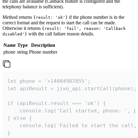
the calls are available (Callback feature is configured and the
telephony balance is sufficient).
Method returns
if the phone number is in the
{result: 'ok'}
correct format and the request to start the call can be made.
Otherwise it returns
{result: 'fail', reason: 'Callback
with the call failure reason details.
disabled'}
Name
Type
Description
phone
string
Phone number
let phone = '+14084987855';

let apiResult = jivo_api.startCall(phone);

if (apiResult.result === 'ok') {

    console.log('Call started, phone: ', ph
} else {

    console.log('Failed to start the call,
}