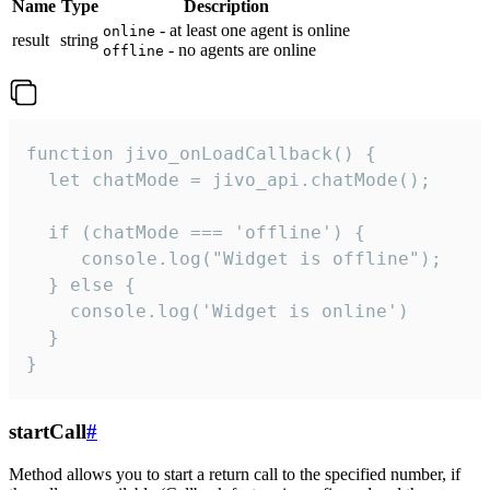
Name
Type
Description
- at least one agent is online
online
result
string
- no agents are online
offline
function jivo_onLoadCallback() {

  let chatMode = jivo_api.chatMode();

  if (chatMode === 'offline') {

     console.log("Widget is offline");

  } else {

    console.log('Widget is online')

  }

}
startCall
#
Method allows you to start a return call to the specified number, if