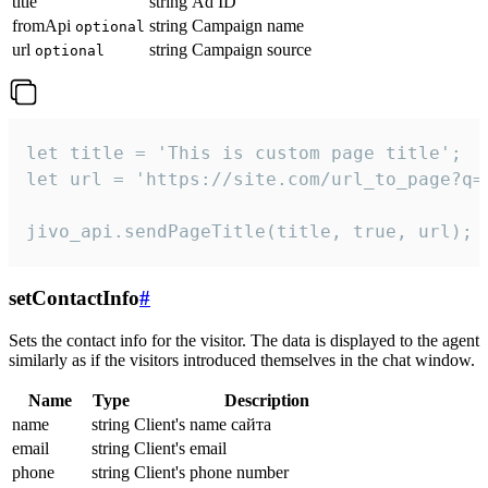
title
string
Ad ID
fromApi
string
Campaign name
optional
url
string
Campaign source
optional
let title = 'This is custom page title';

let url = 'https://site.com/url_to_page?q=p
jivo_api.sendPageTitle(title, true, url);
setContactInfo
#
Sets the contact info for the visitor. The data is displayed to the agent
similarly as if the visitors introduced themselves in the chat window.
Name
Type
Description
name
string
Client's name сайта
email
string
Client's email
phone
string
Client's phone number