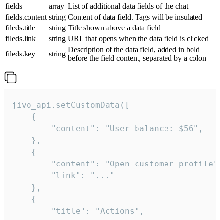
fields
array
List of additional data fields of the chat
fields.content
string
Content of data field. Tags will be insulated
fileds.title
string
Title shown above a data field
fileds.link
string
URL that opens when the data field is clicked
Description of the data field, added in bold
fileds.key
string
before the field content, separated by a colon
jivo_api.setCustomData([

    {

        "content": "User balance: $56",

    },

    {

        "content": "Open customer profile",
        "link": "..."

    },

    {

        "title": "Actions",
