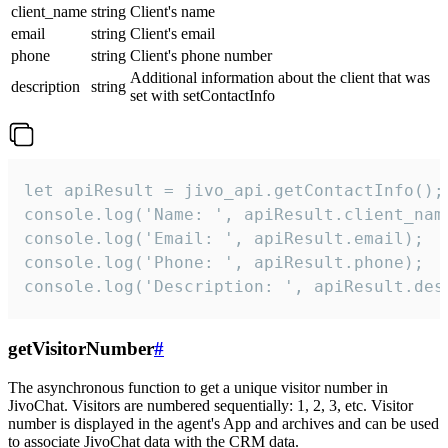
client_name
string
Client's name
email
string
Client's email
phone
string
Client's phone number
Additional information about the client that was
description
string
set with setContactInfo
let apiResult = jivo_api.getContactInfo();

console.log('Name: ', apiResult.client_name
console.log('Email: ', apiResult.email);

console.log('Phone: ', apiResult.phone);

console.log('Description: ', apiResult.des
getVisitorNumber
#
The asynchronous function to get a unique visitor number in
JivoChat. Visitors are numbered sequentially: 1, 2, 3, etc. Visitor
number is displayed in the agent's App and archives and can be used
to associate JivoChat data with the CRM data.