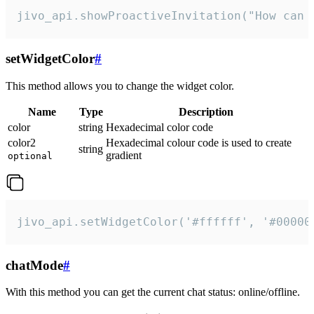
jivo_api.showProactiveInvitation("How can 
setWidgetColor
#
This method allows you to change the widget color.
Name
Type
Description
color
string
Hexadecimal color code
color2
Hexadecimal colour code is used to create
string
gradient
optional
jivo_api.setWidgetColor('#ffffff', '#00000
chatMode
#
With this method you can get the current chat status: online/offline.