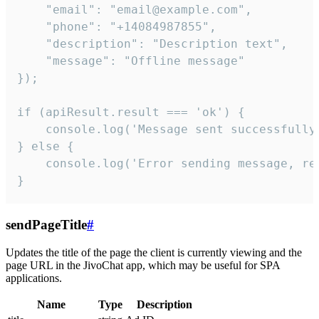
    "email": "email@example.com",

    "phone": "+14084987855",

    "description": "Description text",

    "message": "Offline message"

});

if (apiResult.result === 'ok') {

    console.log('Message sent successfully'
} else {

    console.log('Error sending message, rea
}
sendPageTitle
#
Updates the title of the page the client is currently viewing and the
page URL in the JivoChat app, which may be useful for SPA
applications.
Name
Type
Description