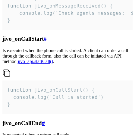
function jivo_onMessageReceived() {

	console.log(`Check agents messages:  ${i++}`)

}
jivo_onCallStart
#
Is executed when the phone call is started. A client can order a call
through the callback form, also the call can be initiated via API
method
jivo_api.startCall()
.
function jivo_onCallStart() {

  console.log('Call is started')

}
jivo_onCallEnd
#
Is executed when a return call ends.