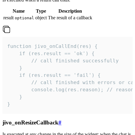
Name
Type
Description
result
object
The result of a callback
optional
function jivo_onCallEnd(res) {

    if (res.result == 'ok') {

        // call finished successfully

    }

    if (res.result == 'fail') {

        // call finished with errors or can
        console.log(res.reason); // reason 
    }

}
jivo_onResizeCallback
#
Is executed at any change in the size of the widget: when the chat is