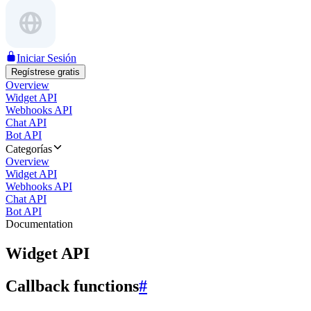
Iniciar Sesión
Regístrese gratis
Overview
Widget API
Webhooks API
Chat API
Bot API
Categorías
Overview
Widget API
Webhooks API
Chat API
Bot API
Documentation
Widget API
Callback functions
#