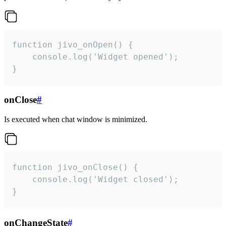
function jivo_onOpen() {

    console.log('Widget opened');

}
onClose
#
Is executed when chat window is minimized.
function jivo_onClose() {

    console.log('Widget closed');

}
onChangeState
#