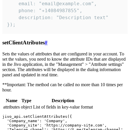
    email: "email@example.com",

    phone: "+14084987855",

    description: "Description text"

});
setClientAtributes
#
Sets the values ​​of attributes that are configured in your account. To
set the values, you need to know the attribute IDs that are displayed
in the Jivo application, in the "Management" > "Attribute settings"
section. The attributes will be displayed in the dialog information
panel and updated in real time.
**Important: The method can be called no more than 10 times per
hour.
Name
Type
Description
attributes
object
List of fields in key-value format
jivo_api.setClientAttributes({

  'Company_name': 'Company',

  'Company_site': 'https://company-site.com',

  'Telegram_chanel': 'https://t.me/telegram-channel',
