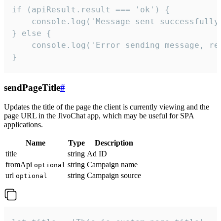
if (apiResult.result === 'ok') {

    console.log('Message sent successfully'
} else {

    console.log('Error sending message, rea
}
sendPageTitle
#
Updates the title of the page the client is currently viewing and the
page URL in the JivoChat app, which may be useful for SPA
applications.
Name
Type
Description
title
string
Ad ID
fromApi
string
Campaign name
optional
url
string
Campaign source
optional