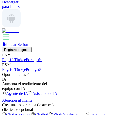
Descargar
para Linux
Iniciar Sesión
Regístrese gratis
ES
English
Türkçe
Português
ES
English
Türkçe
Português
Oportunidades
IA
Aumenta el rendimiento del
equipo con IA
Agente de IA
Asistente de IA
Atención al cliente
Crea una experiencia de atención al
cliente excepcional
Chat para sitios
Chatbot
WhatsApp
Instagram
Telegram