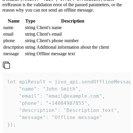
errReason is the validation error of the passed parameters, or the
reason why you can not send an offline message.
Name
Type
Description
name
string
Client's name
email
string
Client's email
phone
string
Client's phone number
description
string
Additional information about the client
message
string
Offline message text
let apiResult = jivo_api.sendOfflineMessage
    "name": "John Smith",

    "email": "email@example.com",

    "phone": "+14084987855",

    "description": "Description text",

    "message": "Offline message"

});
