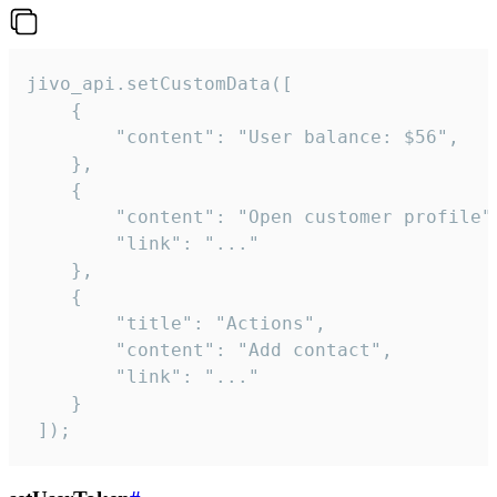
jivo_api.setCustomData([

    {

        "content": "User balance: $56",

    },

    {

        "content": "Open customer profile",
        "link": "..."

    },

    {

        "title": "Actions",

        "content": "Add contact",

        "link": "..."

    }

 ]);