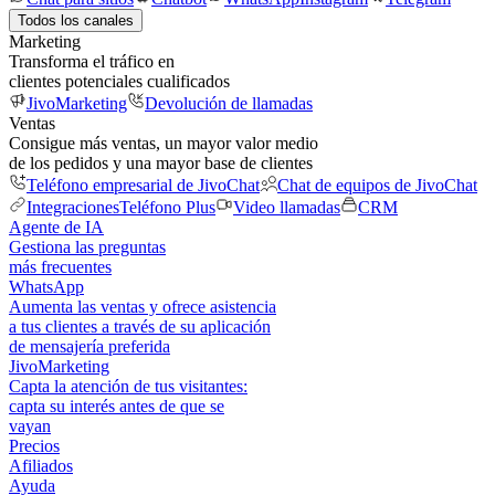
Todos los canales
Marketing
Transforma el tráfico en
clientes potenciales cualificados
JivoMarketing
Devolución de llamadas
Ventas
Consigue más ventas, un mayor valor medio
de los pedidos y una mayor base de clientes
Teléfono empresarial de JivoChat
Chat de equipos de JivoChat
Integraciones
Teléfono Plus
Video llamadas
CRM
Agente de IA
Gestiona las preguntas
más frecuentes
WhatsApp
Aumenta las ventas y ofrece asistencia
a tus clientes a través de su aplicación
de mensajería preferida
JivoMarketing
Capta la atención de tus visitantes:
capta su interés antes de que se
vayan
Precios
Afiliados
Ayuda