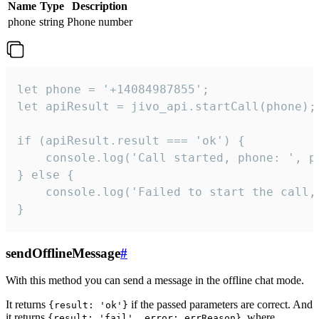
Name
Type
Description
phone
string
Phone number
let phone = '+14084987855';

let apiResult = jivo_api.startCall(phone);

if (apiResult.result === 'ok') {

    console.log('Call started, phone: ', ph
} else {

    console.log('Failed to start the call,
}
sendOfflineMessage
#
With this method you can send a message in the offline chat mode.
It returns
if the passed parameters are correct. And
{result: 'ok'}
it returns
, where
{result: 'fail', error: errReason}