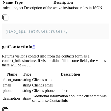
Name
Type
Description
rules
object
Description of the active invitations rules in JSON
jivo_api.setRules(rules);
getContactInfo
#
Returns visitor's contact info from the contacts form as a
contact_info structure. If visitor didn't fill in some fields, the values
there will be
.
null
Name
Type
Description
client_name
string
Client's name
email
string
Client's email
phone
string
Client's phone number
Additional information about the client that was
description
string
set with setContactInfo