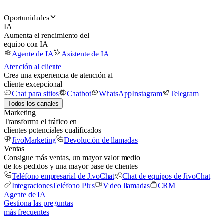
Oportunidades
IA
Aumenta el rendimiento del
equipo con IA
Agente de IA
Asistente de IA
Atención al cliente
Crea una experiencia de atención al
cliente excepcional
Chat para sitios
Chatbot
WhatsApp
Instagram
Telegram
Todos los canales
Marketing
Transforma el tráfico en
clientes potenciales cualificados
JivoMarketing
Devolución de llamadas
Ventas
Consigue más ventas, un mayor valor medio
de los pedidos y una mayor base de clientes
Teléfono empresarial de JivoChat
Chat de equipos de JivoChat
Integraciones
Teléfono Plus
Video llamadas
CRM
Agente de IA
Gestiona las preguntas
más frecuentes