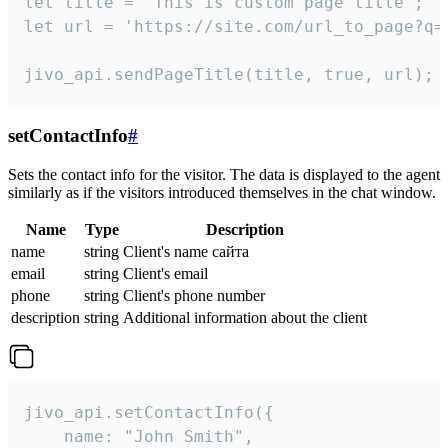
let title = 'This is custom page title';

let url = 'https://site.com/url_to_page?q=p
jivo_api.sendPageTitle(title, true, url);
setContactInfo
#
Sets the contact info for the visitor. The data is displayed to the agent
similarly as if the visitors introduced themselves in the chat window.
Name
Type
Description
name
string
Client's name сайта
email
string
Client's email
phone
string
Client's phone number
description
string
Additional information about the client
jivo_api.setContactInfo({

    name: "John Smith",
